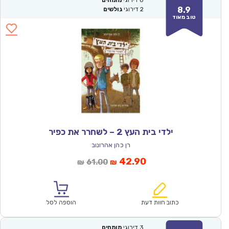
0
דירוגי
מומחים
8.9
2
דירוגי
גולשים
טוב מאוד
ילדי בית העץ 2 – לשחרר את כפיר
רן כהן אהרונוב
המחיר
המחיר
42.90
61.00
₪
₪
הנוכחי
המקורי
הוא:
היה:
₪61.00.
₪42.90.
כתוב חוות דעת
הוספה לסל
3
דירוגי
מומחים