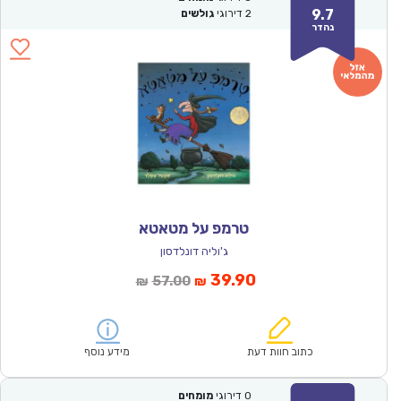
9.7
2
דירוגי
גולשים
נהדר
טרמפ על מטאטא
ג'וליה דונלדסון
המחיר
המחיר
39.90
57.00
₪
₪
הנוכחי
המקורי
הוא:
היה:
₪57.00.
₪39.90.
כתוב חוות דעת
מידע נוסף
0
דירוגי
מומחים