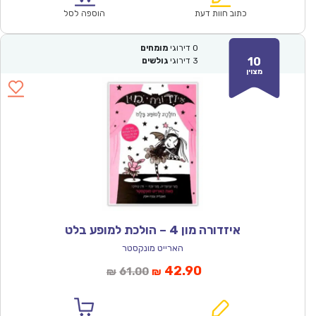
₪61.00.
₪42.90.
כתוב חוות דעת
הוספה לסל
0
דירוגי
מומחים
10
3
דירוגי
גולשים
מצוין
איזדורה מון 4 – הולכת למופע בלט
הארייט מונקסטר
המחיר
המחיר
42.90
61.00
₪
₪
הנוכחי
המקורי
הוא:
היה: