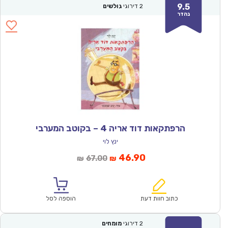
9.5
2
דירוגי
גולשים
נהדר
הרפתקאות דוד אריה 4 – בקוטב המערבי
ינץ לוי
המחיר
המחיר
46.90
67.00
₪
₪
הנוכחי
המקורי
הוא:
היה:
₪67.00.
₪46.90.
כתוב חוות דעת
הוספה לסל
2
דירוגי
מומחים