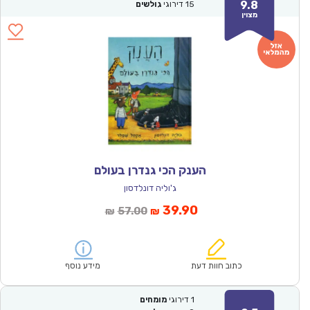
9.8
15
דירוגי
גולשים
מצוין
הענק הכי גנדרן בעולם
ג'וליה דונלדסון
המחיר
המחיר
39.90
57.00
₪
₪
הנוכחי
המקורי
הוא:
היה:
₪57.00.
₪39.90.
כתוב חוות דעת
מידע נוסף
1
דירוגי
מומחים