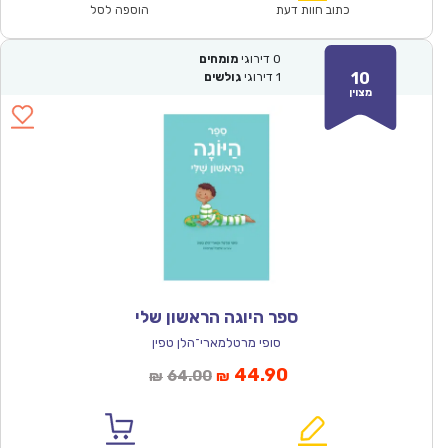
₪64.00.
₪44.90.
כתוב חוות דעת
הוספה לסל
0
דירוגי
מומחים
10
1
דירוגי
גולשים
מצוין
ספר היוגה הראשון שלי
סופי מרטלמארי־הלן טפין
המחיר
המחיר
44.90
64.00
₪
₪
הנוכחי
המקורי
הוא:
היה: