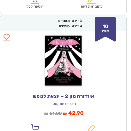
₪61.00.
₪42.90.
כתוב חוות דעת
הוספה לסל
0
דירוגי
מומחים
10
4
דירוגי
גולשים
מצוין
איזדורה מון 2 – יוצאת לנופש
הארייט מונקסטר
המחיר
המחיר
42.90
61.00
₪
₪
הנוכחי
המקורי
הוא:
היה: