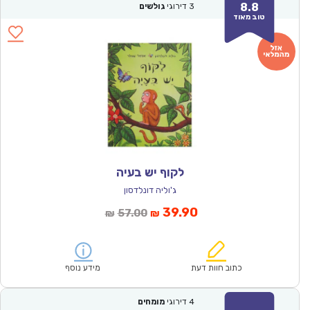
8.8
3
דירוגי
גולשים
טוב מאוד
לקוף יש בעיה
ג'וליה דונלדסון
המחיר
המחיר
39.90
57.00
₪
₪
הנוכחי
המקורי
הוא:
היה:
₪57.00.
₪39.90.
כתוב חוות דעת
מידע נוסף
4
דירוגי
מומחים