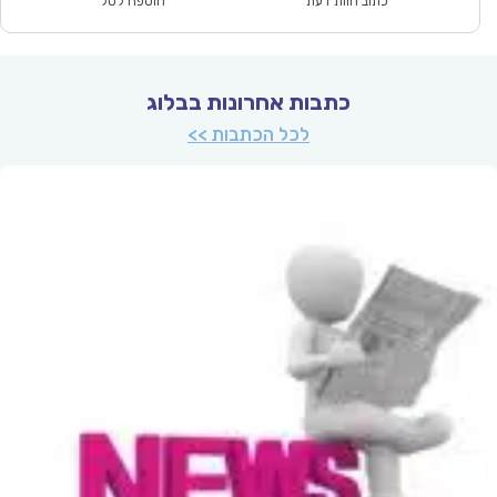
₪67.00.
₪46.90.
כתוב חוות דעת
הוספה לסל
כתבות אחרונות בבלוג
לכל הכתבות >>