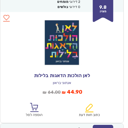
2
דירוגי
מומחים
9.8
0
דירוגי
גולשים
מצוין
לאן הולכות הדאגות בלילות
אנתוני בראון
המחיר
המחיר
44.90
64.00
₪
₪
הנוכחי
המקורי
הוא:
היה:
₪64.00.
₪44.90.
כתוב חוות דעת
הוספה לסל