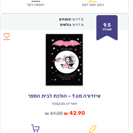
₪61.00.
₪42.90.
כתוב חוות דעת
הוספה לסל
0
דירוגי
מומחים
9.5
6
דירוגי
גולשים
מעולה
איזדורה מון 1 – הולכת לבית הספר
הארייט מונקסטר
המחיר
המחיר
42.90
61.00
₪
₪
הנוכחי
המקורי
הוא:
היה: