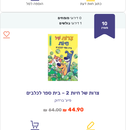
₪61.00.
₪42.90.
כתוב חוות דעת
הוספה לסל
0
דירוגי
מומחים
10
1
דירוגי
גולשים
מצוין
צרות של חיות 2 – בית ספר לכלבים
פייג' ברדוק
המחיר
המחיר
44.90
64.00
₪
₪
הנוכחי
המקורי
הוא:
היה: