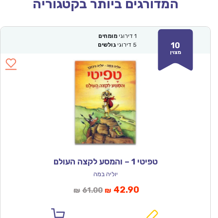
המדורגים ביותר בקטגוריה
1
דירוגי
מומחים
10
5
דירוגי
גולשים
מצוין
טפיטי 1 – והמסע לקצה העולם
יוליה במה
המחיר
המחיר
42.90
61.00
₪
₪
הנוכחי
המקורי
הוא:
היה: