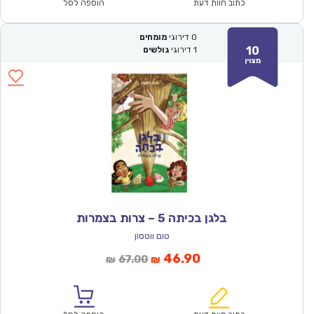
₪67.00.
₪46.90.
כתוב חוות דעת
הוספה לסל
0
דירוגי
מומחים
10
1
דירוגי
גולשים
מצוין
בלגן בכיתה 5 – צרות בצמרות
טום ווטסון
המחיר
המחיר
46.90
67.00
₪
₪
הנוכחי
המקורי
הוא:
היה: