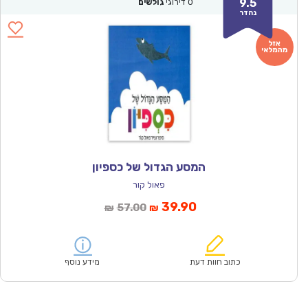
9.5
0
דירוגי
גולשים
נהדר
המסע הגדול של כספיון
פאול קור
המחיר
המחיר
39.90
57.00
₪
₪
הנוכחי
המקורי
הוא:
היה:
₪57.00.
₪39.90.
כתוב חוות דעת
מידע נוסף