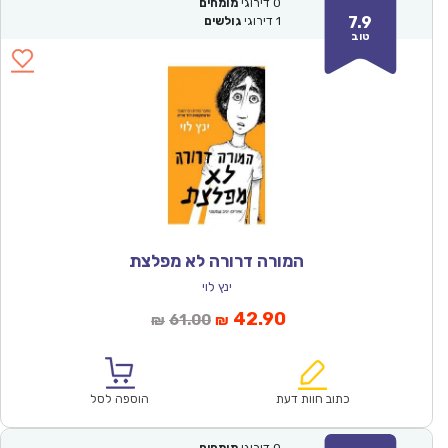
0
דירוגי
מומחים
7.9
1
דירוגי
גולשים
טוב
המורה דרורה לא מפלצת
ינץ לוי
המחיר
המחיר
42.90
61.00
₪
₪
הנוכחי
המקורי
הוא:
היה:
₪61.00.
₪42.90.
כתוב חוות דעת
הוספה לסל