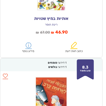
אותיות במיץ שטויות
רינת הופר
המחיר
המחיר
46.90
67.00
₪
₪
הנוכחי
המקורי
הוא:
היה:
₪67.00.
₪46.90.
כתוב חוות דעת
מידע נוסף
1
דירוגי
מומחים
8.3
1
דירוגי
גולשים
טוב מאוד