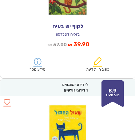
לקוף יש בעיה
ג'וליה דונלדסון
המחיר
המחיר
39.90
57.00
₪
₪
הנוכחי
המקורי
הוא:
היה:
₪57.00.
₪39.90.
כתוב חוות דעת
מידע נוסף
0
דירוגי
מומחים
8.9
1
דירוגי
גולשים
טוב מאוד