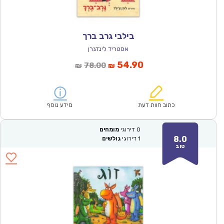
בילבי גרב ברך
אסטריד לינדגרן
המחיר
המחיר
54.90
78.00
₪
₪
הנוכחי
המקורי
הוא:
היה:
₪78.00.
₪54.90.
כתוב חוות דעת
מידע נוסף
0
דירוגי
מומחים
8.0
1
דירוגי
גולשים
טוב