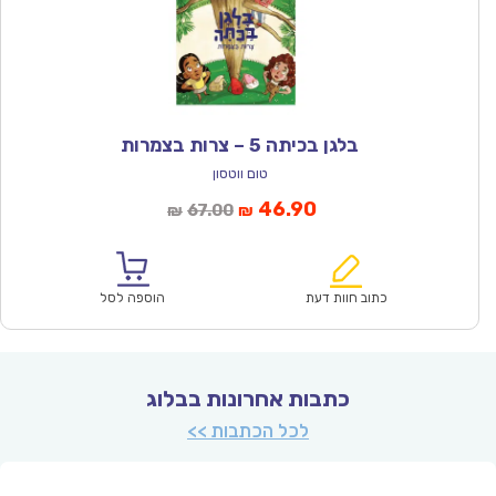
בלגן בכיתה 5 – צרות בצמרות
טום ווטסון
המחיר
המחיר
46.90
67.00
₪
₪
הנוכחי
המקורי
הוא:
היה:
₪67.00.
₪46.90.
כתוב חוות דעת
הוספה לסל
כתבות אחרונות בבלוג
לכל הכתבות >>