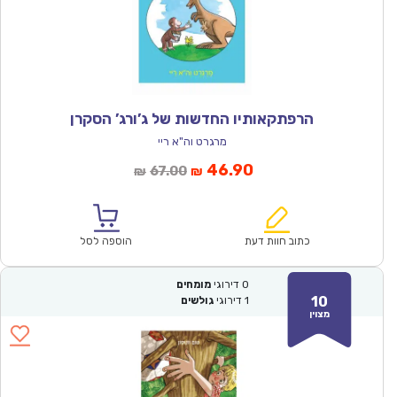
הרפתקאותיו החדשות של ג’ורג’ הסקרן
מרגרט וה"א ריי
המחיר
המחיר
46.90
67.00
₪
₪
הנוכחי
המקורי
הוא:
היה:
₪67.00.
₪46.90.
כתוב חוות דעת
הוספה לסל
0
דירוגי
מומחים
10
1
דירוגי
גולשים
מצוין