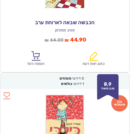
הכבשה שבאה לארוחת ערב
סטיב סמולמן
המחיר
המחיר
44.90
64.00
₪
₪
הנוכחי
המקורי
הוא:
היה:
₪64.00.
₪44.90.
כתוב חוות דעת
הוספה לסל
0
דירוגי
מומחים
8.9
1
דירוגי
גולשים
טוב מאוד