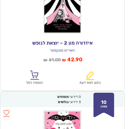
איזדורה מון 2 – יוצאת לנופש
הארייט מונקסטר
המחיר
המחיר
42.90
61.00
₪
₪
הנוכחי
המקורי
הוא:
היה:
₪61.00.
₪42.90.
כתוב חוות דעת
הוספה לסל
0
דירוגי
מומחים
10
3
דירוגי
גולשים
מצוין