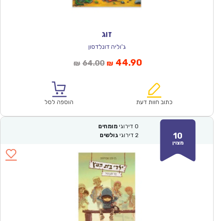
זוג
ג'וליה דונלדסון
המחיר
המחיר
44.90
64.00
₪
₪
הנוכחי
המקורי
הוא:
היה:
₪64.00.
₪44.90.
כתוב חוות דעת
הוספה לסל
0
דירוגי
מומחים
10
2
דירוגי
גולשים
מצוין