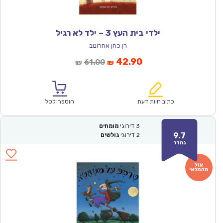
ילדי בית העץ 3 – ילד לא רגיל
רן כהן אהרונוב
המחיר
המחיר
42.90
61.00
₪
₪
הנוכחי
המקורי
הוא:
היה:
₪61.00.
₪42.90.
כתוב חוות דעת
הוספה לסל
3
דירוגי
מומחים
9.7
2
דירוגי
גולשים
נהדר