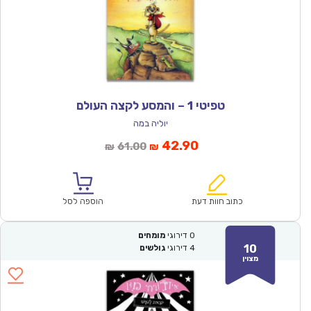
טפיטי 1 – והמסע לקצה העולם
יוליה במה
המחיר
המחיר
42.90
61.00
₪
₪
הנוכחי
המקורי
הוא:
היה:
₪61.00.
₪42.90.
כתוב חוות דעת
הוספה לסל
0
דירוגי
מומחים
10
4
דירוגי
גולשים
מצוין