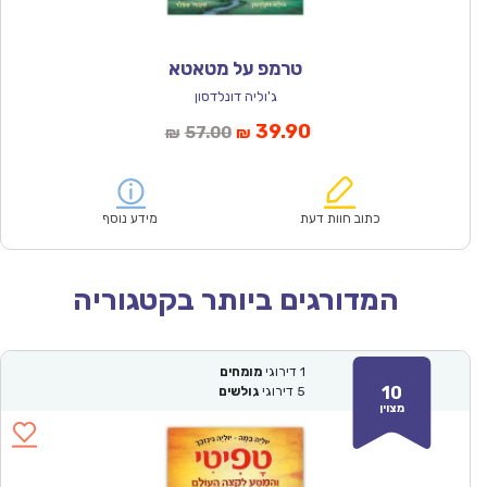
טרמפ על מטאטא
ג'וליה דונלדסון
המחיר
המחיר
39.90
57.00
₪
₪
הנוכחי
המקורי
הוא:
היה:
₪57.00.
₪39.90.
כתוב חוות דעת
מידע נוסף
המדורגים ביותר בקטגוריה
1
דירוגי
מומחים
10
5
דירוגי
גולשים
מצוין