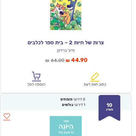
צרות של חיות 2 – בית ספר לכלבים
פייג' ברדוק
המחיר
המחיר
44.90
64.00
₪
₪
הנוכחי
המקורי
הוא:
היה:
₪64.00.
₪44.90.
כתוב חוות דעת
הוספה לסל
0
דירוגי
מומחים
10
1
דירוגי
גולשים
מצוין