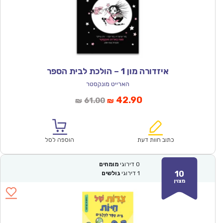
איזדורה מון 1 – הולכת לבית הספר
הארייט מונקסטר
המחיר
המחיר
42.90
61.00
₪
₪
הנוכחי
המקורי
הוא:
היה:
₪61.00.
₪42.90.
כתוב חוות דעת
הוספה לסל
0
דירוגי
מומחים
10
1
דירוגי
גולשים
מצוין