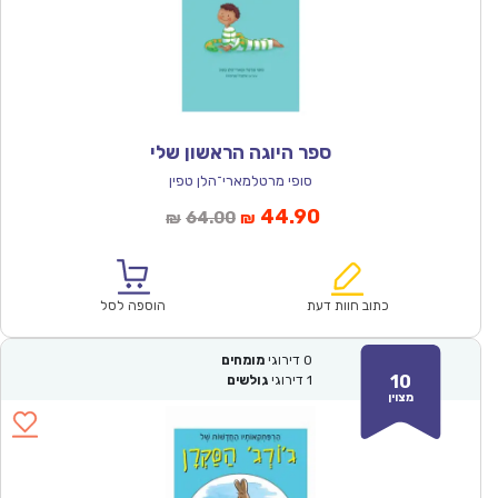
ספר היוגה הראשון שלי
סופי מרטלמארי־הלן טפין
המחיר
המחיר
44.90
64.00
₪
₪
הנוכחי
המקורי
הוא:
היה:
₪64.00.
₪44.90.
כתוב חוות דעת
הוספה לסל
0
דירוגי
מומחים
10
1
דירוגי
גולשים
מצוין