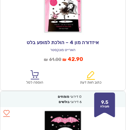
איזדורה מון 4 – הולכת למופע בלט
הארייט מונקסטר
המחיר
המחיר
42.90
61.00
₪
₪
הנוכחי
המקורי
הוא:
היה:
₪61.00.
₪42.90.
כתוב חוות דעת
הוספה לסל
0
דירוגי
מומחים
9.5
6
דירוגי
גולשים
מעולה