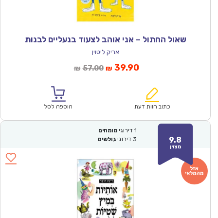
שאול החתול – אני אוהב לצעוד בנעליים לבנות
אריק ליטוין
המחיר
המחיר
39.90
57.00
₪
₪
הנוכחי
המקורי
הוא:
היה:
₪57.00.
₪39.90.
כתוב חוות דעת
הוספה לסל
1
דירוגי
מומחים
9.8
3
דירוגי
גולשים
מצוין