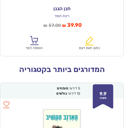
חנן הגנן
רינת הופר
המחיר
המחיר
39.90
57.00
₪
₪
הנוכחי
המקורי
הוא:
היה:
₪57.00.
₪39.90.
כתוב חוות דעת
הוספה לסל
המדורגים ביותר בקטגוריה
5
דירוגי
מומחים
9.9
12
דירוגי
גולשים
מצוין