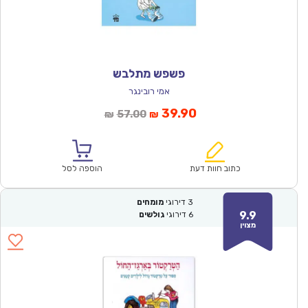
פשפש מתלבש
אמי רובינגר
המחיר
המחיר
39.90
57.00
₪
₪
הנוכחי
המקורי
הוא:
היה:
₪57.00.
₪39.90.
כתוב חוות דעת
הוספה לסל
3
דירוגי
מומחים
9.9
6
דירוגי
גולשים
מצוין