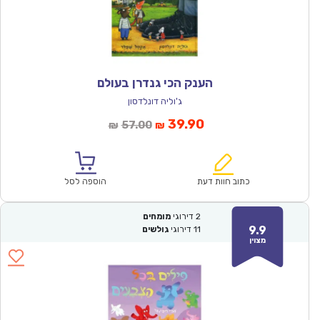
הענק הכי גנדרן בעולם
ג'וליה דונלדסון
המחיר
המחיר
39.90
57.00
₪
₪
הנוכחי
המקורי
הוא:
היה:
₪57.00.
₪39.90.
כתוב חוות דעת
הוספה לסל
2
דירוגי
מומחים
9.9
11
דירוגי
גולשים
מצוין