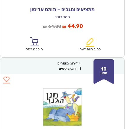
ממציאים ומגלים – תומס אדיסון
תמר כוכב
המחיר
המחיר
44.90
64.00
₪
₪
הנוכחי
המקורי
הוא:
היה:
₪64.00.
₪44.90.
כתוב חוות דעת
הוספה לסל
4
דירוגי
מומחים
10
1
דירוגי
גולשים
מצוין