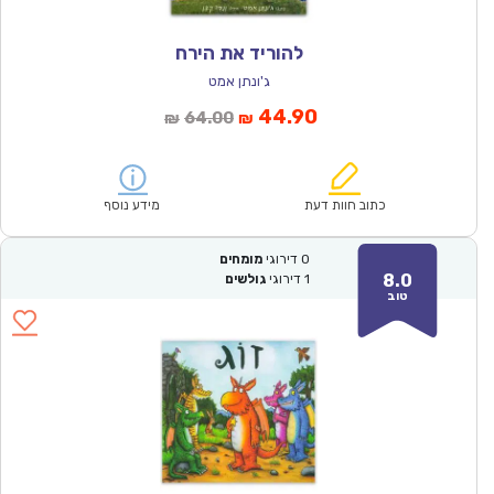
להוריד את הירח
ג'ונתן אמט
המחיר
המחיר
44.90
64.00
₪
₪
הנוכחי
המקורי
הוא:
היה:
₪64.00.
₪44.90.
כתוב חוות דעת
מידע נוסף
0
דירוגי
מומחים
8.0
1
דירוגי
גולשים
טוב