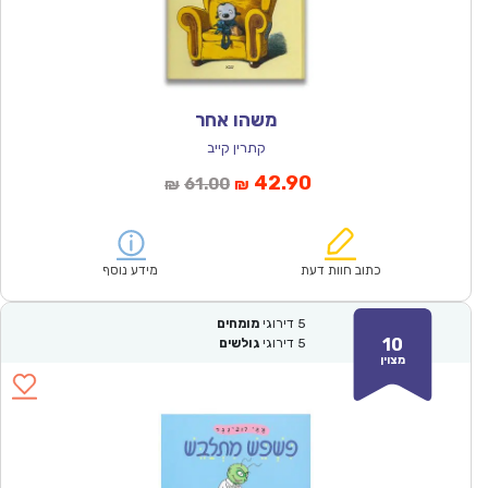
משהו אחר
קתרין קייב
המחיר
המחיר
42.90
61.00
₪
₪
הנוכחי
המקורי
הוא:
היה:
₪61.00.
₪42.90.
כתוב חוות דעת
מידע נוסף
5
דירוגי
מומחים
10
5
דירוגי
גולשים
מצוין