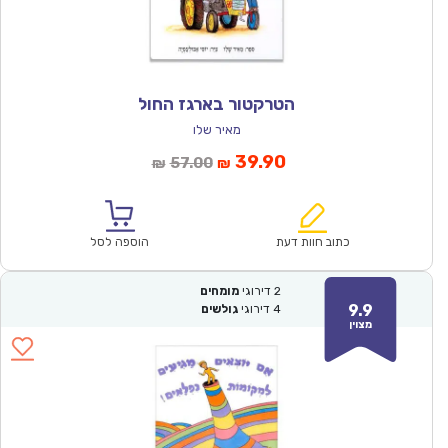
הטרקטור בארגז החול
מאיר שלו
המחיר
המחיר
39.90
57.00
₪
₪
הנוכחי
המקורי
הוא:
היה:
₪57.00.
₪39.90.
כתוב חוות דעת
הוספה לסל
2
דירוגי
מומחים
9.9
4
דירוגי
גולשים
מצוין