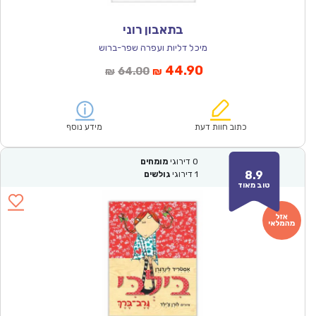
בתאבון רוני
מיכל דליות ועפרה שפר-ברוש
המחיר
המחיר
44.90
64.00
₪
₪
הנוכחי
המקורי
הוא:
היה:
₪64.00.
₪44.90.
כתוב חוות דעת
מידע נוסף
0
דירוגי
מומחים
8.9
1
דירוגי
גולשים
טוב מאוד