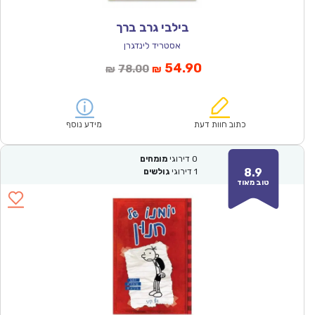
בילבי גרב ברך
אסטריד לינדגרן
המחיר
המחיר
54.90
78.00
₪
₪
הנוכחי
המקורי
הוא:
היה:
₪78.00.
₪54.90.
כתוב חוות דעת
מידע נוסף
0
דירוגי
מומחים
8.9
1
דירוגי
גולשים
טוב מאוד