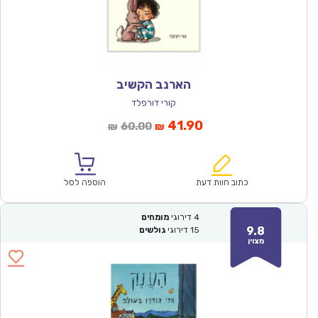
הארנב הקשיב
קורי דורפלד
המחיר
המחיר
41.90
60.00
₪
₪
הנוכחי
המקורי
הוא:
היה:
₪60.00.
₪41.90.
כתוב חוות דעת
הוספה לסל
4
דירוגי
מומחים
9.8
15
דירוגי
גולשים
מצוין