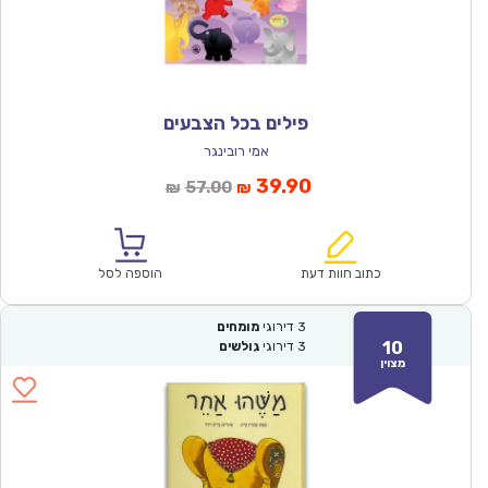
פילים בכל הצבעים
אמי רובינגר
המחיר
המחיר
39.90
57.00
₪
₪
הנוכחי
המקורי
הוא:
היה:
₪57.00.
₪39.90.
כתוב חוות דעת
הוספה לסל
3
דירוגי
מומחים
10
3
דירוגי
גולשים
מצוין