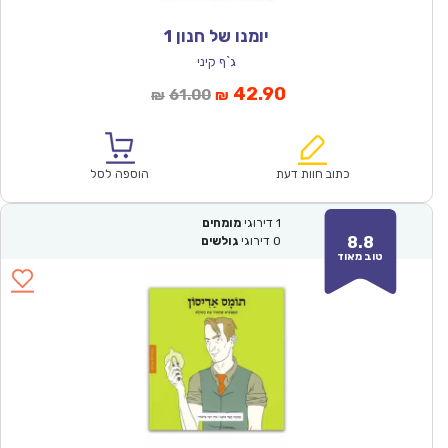
יומנו של חנון 1
ג`ף קיני
המחיר
המחיר
42.90
61.00
₪
₪
הנוכחי
המקורי
הוא:
היה:
₪61.00.
₪42.90.
כתוב חוות דעת
הוספה לסל
1
דירוגי
מומחים
8.8
0
דירוגי
גולשים
טוב מאוד