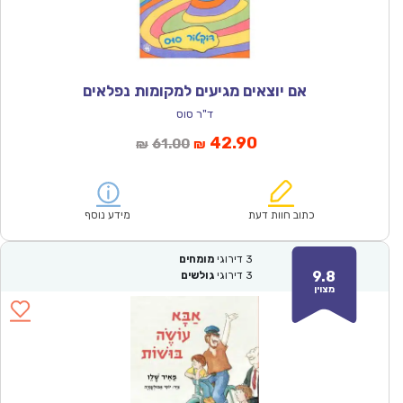
אם יוצאים מגיעים למקומות נפלאים
ד"ר סוס
המחיר
המחיר
42.90
61.00
₪
₪
הנוכחי
המקורי
הוא:
היה:
₪61.00.
₪42.90.
כתוב חוות דעת
מידע נוסף
3
דירוגי
מומחים
9.8
3
דירוגי
גולשים
מצוין