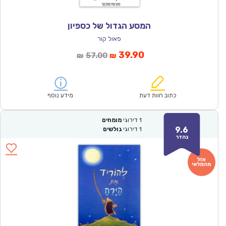
המסע הגדול של כספיון
פאול קור
המחיר
המחיר
39.90
57.00
₪
₪
הנוכחי
המקורי
הוא:
היה:
₪57.00.
₪39.90.
כתוב חוות דעת
מידע נוסף
1
דירוגי
מומחים
9.6
1
דירוגי
גולשים
נהדר