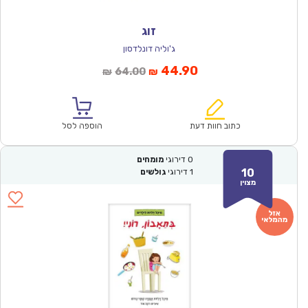
זוג
ג'וליה דונלדסון
המחיר
המחיר
44.90
64.00
₪
₪
הנוכחי
המקורי
הוא:
היה:
₪64.00.
₪44.90.
כתוב חוות דעת
הוספה לסל
0
דירוגי
מומחים
10
1
דירוגי
גולשים
מצוין