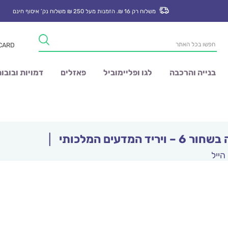
משלוח רק 16 ₪. הזמנות מעל 250 ₪ משלוח נק’ איסוף חינם
Products
 CARD
search
בנייה והרכבה
לגו ופליימוביל
פאזלים
דמויות ובובו
 ויריד המדעים המלכותי
|
 הייל