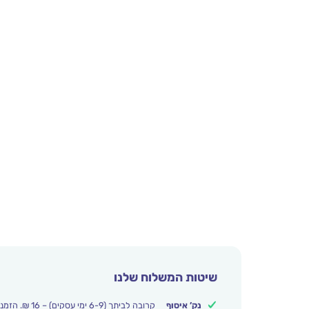
שיטות המשלוח שלנו
נק’ איסוף
קרובה לביתך (6-9 ימי עסקים) – 16 ₪. הזמנות מעל 250 ₪ משלוח חינם.