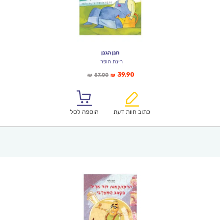
חנן הגנן
רינת הופר
המחיר
המחיר
39.90
57.00
₪
₪
הנוכחי
המקורי
הוא:
היה:
₪57.00.
₪39.90.
כתוב חוות דעת
הוספה לסל