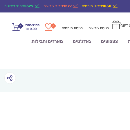
1050
דירוגי מומחים
1279
דירוגי גולשים
2329
סה"כ דירוגים
סה"כ בסל:
GIFT
0
0
כניסת גולשים
כניסת מומחים
0.00
₪
ת
צעצועים
גאדג’טים
מארזים וחבילות