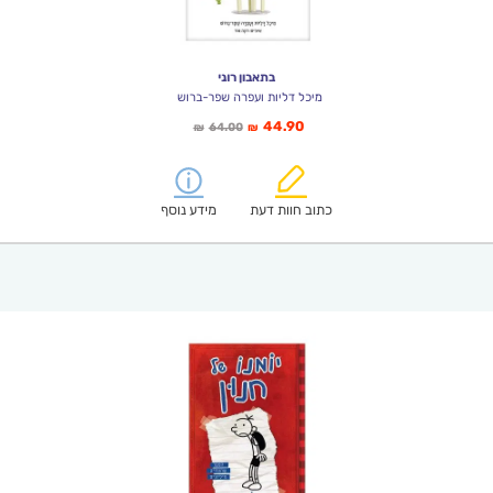
בתאבון רוני
מיכל דליות ועפרה שפר-ברוש
המחיר
המחיר
44.90
64.00
₪
₪
הנוכחי
המקורי
הוא:
היה:
₪64.00.
₪44.90.
כתוב חוות דעת
מידע נוסף