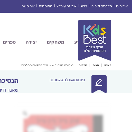
Ski
אודותינו
מדרגים וזוכים
בלוג
איך זה עובד?
המומחים
צור קשר
t
conten
מדע
משחקים
יצירה
ספרים
ראשי
|
חנות
|
ספרים
|
הנסיכה בשחור 6 – ויריד המדעים המלכותי
הנסיכה בשחור 6 –
היה הראשון לדרג מוצר זה
שאנון ודין