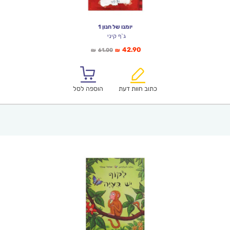
יומנו של חנון 1
ג`ף קיני
המחיר
המחיר
42.90
61.00
₪
₪
הנוכחי
המקורי
הוא:
היה:
₪61.00.
₪42.90.
כתוב חוות דעת
הוספה לסל