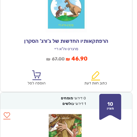
הרפתקאותיו החדשות של ג’ורג’ הסקרן
מרגרט וה"א ריי
המחיר
המחיר
46.90
67.00
₪
₪
הנוכחי
המקורי
הוא:
היה:
₪67.00.
₪46.90.
כתוב חוות דעת
הוספה לסל
0
דירוגי
מומחים
10
1
דירוגי
גולשים
מצוין