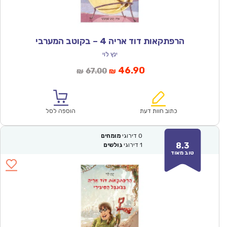
הרפתקאות דוד אריה 4 – בקוטב המערבי
ינץ לוי
המחיר
המחיר
46.90
67.00
₪
₪
הנוכחי
המקורי
הוא:
היה:
₪67.00.
₪46.90.
כתוב חוות דעת
הוספה לסל
0
דירוגי
מומחים
8.3
1
דירוגי
גולשים
טוב מאוד