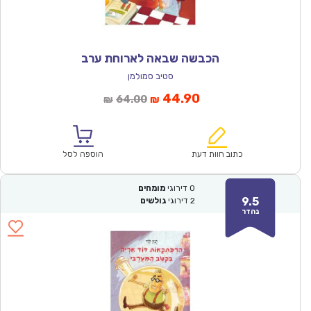
הכבשה שבאה לארוחת ערב
סטיב סמולמן
המחיר
המחיר
44.90
64.00
₪
₪
הנוכחי
המקורי
הוא:
היה:
₪64.00.
₪44.90.
כתוב חוות דעת
הוספה לסל
0
דירוגי
מומחים
9.5
2
דירוגי
גולשים
נהדר