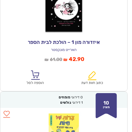
איזדורה מון 1 – הולכת לבית הספר
הארייט מונקסטר
המחיר
המחיר
42.90
61.00
₪
₪
הנוכחי
המקורי
הוא:
היה:
₪61.00.
₪42.90.
כתוב חוות דעת
הוספה לסל
0
דירוגי
מומחים
10
1
דירוגי
גולשים
מצוין