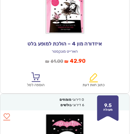
איזדורה מון 4 – הולכת למופע בלט
הארייט מונקסטר
המחיר
המחיר
42.90
61.00
₪
₪
הנוכחי
המקורי
הוא:
היה:
₪61.00.
₪42.90.
כתוב חוות דעת
הוספה לסל
0
דירוגי
מומחים
9.5
6
דירוגי
גולשים
מעולה