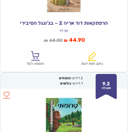
הרפתקאות דוד אריה 2 – בג’ונגל הסיבירי
ינץ לוי
המחיר
המחיר
44.90
64.00
₪
₪
הנוכחי
המקורי
הוא:
היה:
₪64.00.
₪44.90.
כתוב חוות דעת
הוספה לסל
2
דירוגי
מומחים
9.2
1
דירוגי
גולשים
מעולה