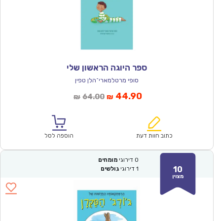
ספר היוגה הראשון שלי
סופי מרטלמארי־הלן טפין
המחיר
המחיר
44.90
64.00
₪
₪
הנוכחי
המקורי
הוא:
היה:
₪64.00.
₪44.90.
כתוב חוות דעת
הוספה לסל
0
דירוגי
מומחים
10
1
דירוגי
גולשים
מצוין