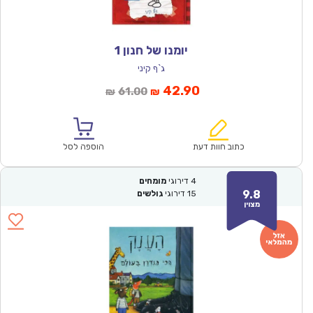
יומנו של חנון 1
ג`ף קיני
המחיר
המחיר
42.90
61.00
₪
₪
הנוכחי
המקורי
הוא:
היה:
₪61.00.
₪42.90.
כתוב חוות דעת
הוספה לסל
4
דירוגי
מומחים
9.8
15
דירוגי
גולשים
מצוין