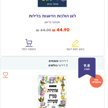
לאן הולכות הדאגות בלילות
אנתוני בראון
המחיר
המחיר
44.90
64.00
₪
₪
הנוכחי
המקורי
הוא:
היה:
₪64.00.
₪44.90.
כתוב חוות דעת
הוספה לסל
1
דירוגי
מומחים
9.8
3
דירוגי
גולשים
מצוין