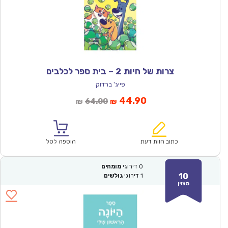
צרות של חיות 2 – בית ספר לכלבים
פייג' ברדוק
המחיר
המחיר
44.90
64.00
₪
₪
הנוכחי
המקורי
הוא:
היה:
₪64.00.
₪44.90.
כתוב חוות דעת
הוספה לסל
0
דירוגי
מומחים
10
1
דירוגי
גולשים
מצוין