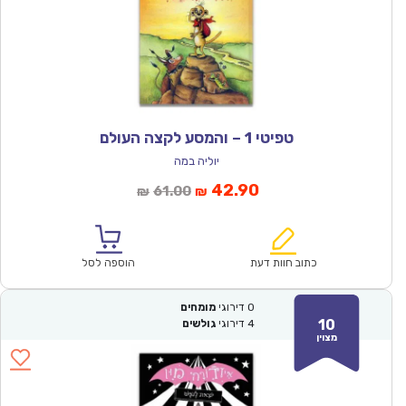
טפיטי 1 – והמסע לקצה העולם
יוליה במה
המחיר
המחיר
42.90
61.00
₪
₪
הנוכחי
המקורי
הוא:
היה:
₪61.00.
₪42.90.
כתוב חוות דעת
הוספה לסל
0
דירוגי
מומחים
10
4
דירוגי
גולשים
מצוין