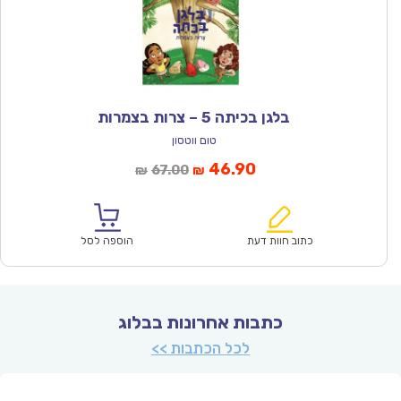
בלגן בכיתה 5 – צרות בצמרות
טום ווטסון
המחיר
המחיר
46.90
67.00
₪
₪
הנוכחי
המקורי
הוא:
היה:
₪67.00.
₪46.90.
כתוב חוות דעת
הוספה לסל
כתבות אחרונות בבלוג
לכל הכתבות >>