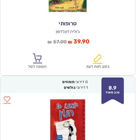
טרופותי
ג'וליה דונלדסון
המחיר
המחיר
39.90
57.00
₪
₪
הנוכחי
המקורי
הוא:
היה:
₪57.00.
₪39.90.
כתוב חוות דעת
הוספה לסל
0
דירוגי
מומחים
8.9
1
דירוגי
גולשים
טוב מאוד