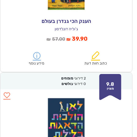
הענק הכי גנדרן בעולם
ג'וליה דונלדסון
המחיר
המחיר
39.90
57.00
₪
₪
הנוכחי
המקורי
הוא:
היה:
₪57.00.
₪39.90.
כתוב חוות דעת
מידע נוסף
2
דירוגי
מומחים
9.8
0
דירוגי
גולשים
מצוין