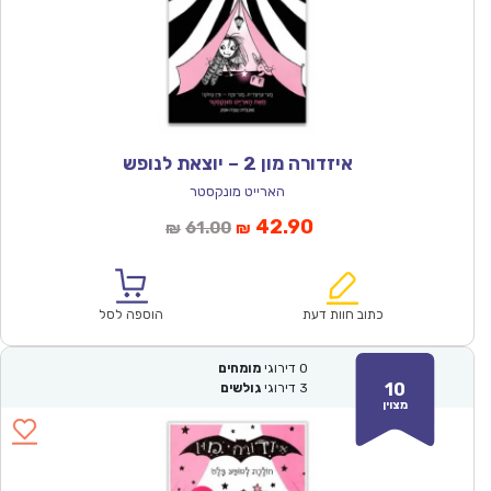
איזדורה מון 2 – יוצאת לנופש
הארייט מונקסטר
המחיר
המחיר
42.90
61.00
₪
₪
הנוכחי
המקורי
הוא:
היה:
₪61.00.
₪42.90.
כתוב חוות דעת
הוספה לסל
0
דירוגי
מומחים
10
3
דירוגי
גולשים
מצוין