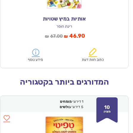
אותיות במיץ שטויות
רינת הופר
המחיר
המחיר
46.90
67.00
₪
₪
הנוכחי
המקורי
הוא:
היה:
₪67.00.
₪46.90.
כתוב חוות דעת
מידע נוסף
המדורגים ביותר בקטגוריה
1
דירוגי
מומחים
10
5
דירוגי
גולשים
מצוין