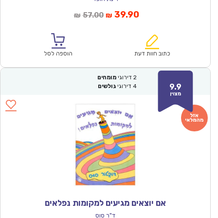
המחיר
המחיר
39.90
57.00
₪
₪
הנוכחי
המקורי
הוא:
היה:
₪57.00.
₪39.90.
כתוב חוות דעת
הוספה לסל
2
דירוגי
מומחים
9.9
4
דירוגי
גולשים
מצוין
אם יוצאים מגיעים למקומות נפלאים
ד"ר סוס