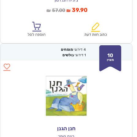
ג'וליה דונלדסון
המחיר
המחיר
39.90
57.00
₪
₪
הנוכחי
המקורי
הוא:
היה:
₪57.00.
₪39.90.
כתוב חוות דעת
הוספה לסל
4
דירוגי
מומחים
10
1
דירוגי
גולשים
מצוין
חנן הגנן
רינת הופר