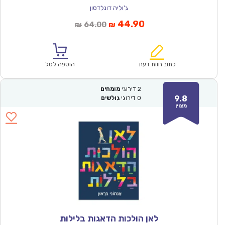
ג'וליה דונלדסון
המחיר
המחיר
44.90
64.00
₪
₪
הנוכחי
המקורי
הוא:
היה:
₪64.00.
₪44.90.
כתוב חוות דעת
הוספה לסל
2
דירוגי
מומחים
9.8
0
דירוגי
גולשים
מצוין
לאן הולכות הדאגות בלילות