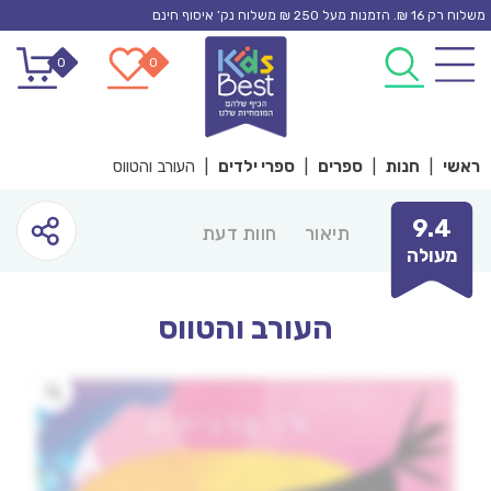
Ski
משלוח רק 16 ₪. הזמנות מעל 250 ₪ משלוח נק’ איסוף חינם
t
0
0
conten
ראשי
|
חנות
|
ספרים
|
ספרי ילדים
|
העורב והטווס
9.4
תיאור
חוות דעת
מעולה
העורב והטווס