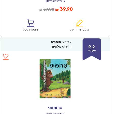
ג'וליה דונלדסון
המחיר
המחיר
39.90
57.00
₪
₪
הנוכחי
המקורי
הוא:
היה:
₪57.00.
₪39.90.
כתוב חוות דעת
הוספה לסל
2
דירוגי
מומחים
9.2
1
דירוגי
גולשים
מעולה
טרופותי