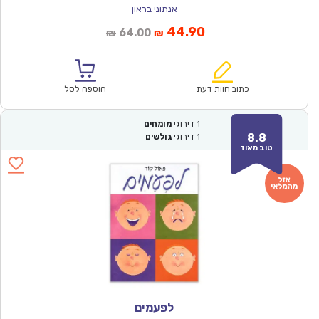
אנתוני בראון
המחיר
המחיר
44.90
64.00
₪
₪
הנוכחי
המקורי
הוא:
היה:
₪64.00.
₪44.90.
כתוב חוות דעת
הוספה לסל
1
דירוגי
מומחים
8.8
1
דירוגי
גולשים
טוב מאוד
לפעמים