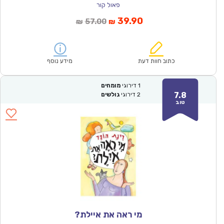
פאול קור
המחיר
המחיר
39.90
57.00
₪
₪
הנוכחי
המקורי
הוא:
היה:
₪57.00.
₪39.90.
כתוב חוות דעת
מידע נוסף
1
דירוגי
מומחים
7.8
2
דירוגי
גולשים
טוב
מי ראה את איילת?