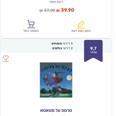
רינת הופר
המחיר
המחיר
39.90
57.00
₪
₪
הנוכחי
המקורי
הוא:
היה:
₪57.00.
₪39.90.
כתוב חוות דעת
הוספה לסל
3
דירוגי
מומחים
9.7
2
דירוגי
גולשים
נהדר
טרמפ על מטאטא