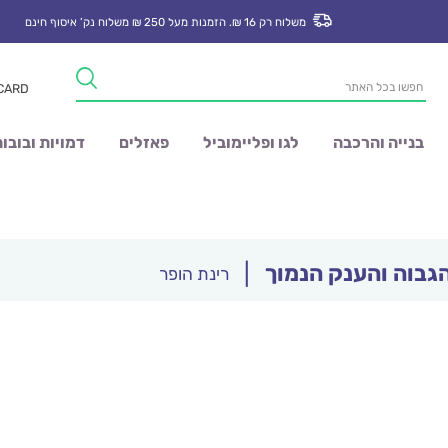
משלוח רק 16 ₪. הזמנות מעל 250 ₪ משלוח נק’ איסוף חינם
Products
 CARD
search
בנייה והרכבה
לגו ופליימוביל
פאזלים
דמויות ובובו
גבוה והענק הנמוך
|
רינת הופר