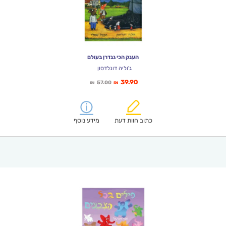
הענק הכי גנדרן בעולם
ג'וליה דונלדסון
המחיר
המחיר
39.90
57.00
₪
₪
הנוכחי
המקורי
הוא:
היה:
₪57.00.
₪39.90.
כתוב חוות דעת
מידע נוסף