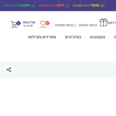
1050
דירוגי מומחים
1279
דירוגי גולשים
2329
סה"כ דירוגים
סה"כ בסל:
GIFT
0
0
כניסת גולשים
כניסת מומחים
0.00
₪
ת
צעצועים
גאדג’טים
מארזים וחבילות