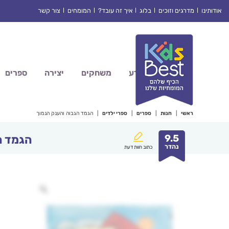
Ski
אודותינו
מדרגים וזוכים
בלוג
איך זה עובד?
המומחים
צור קשר
t
conten
מדע
משחקים
יצירה
ספרים
ראשי
|
חנות
|
ספרים
|
ספרי ילדים
|
הגמד הגבוה והענק הנמוך
9.5
הגמד ה
נהדר
כתוב חוות דעת