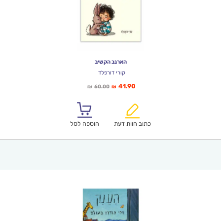
הארנב הקשיב
קורי דורפלד
המחיר
המחיר
41.90
60.00
₪
₪
הנוכחי
המקורי
הוא:
היה:
₪60.00.
₪41.90.
כתוב חוות דעת
הוספה לסל