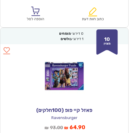
הנוכחי
המקורי
הוא:
היה:
₪93.00.
₪64.90.
כתוב חוות דעת
הוספה לסל
0
דירוגי
מומחים
10
1
דירוגי
גולשים
מצוין
פאזל קיי פופ (100חלקים)
Ravensburger
המחיר
המחיר
64.90
93.00
₪
₪