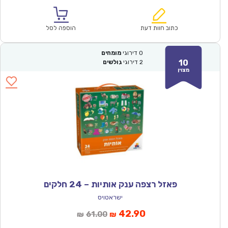
הנוכחי
המקורי
הוא:
היה:
₪113.00.
₪78.90.
כתוב חוות דעת
הוספה לסל
0
דירוגי
מומחים
10
2
דירוגי
גולשים
מצוין
פאזל רצפה ענק אותיות – 24 חלקים
ישראטויס
המחיר
המחיר
42.90
61.00
₪
₪
הנוכחי
המקורי