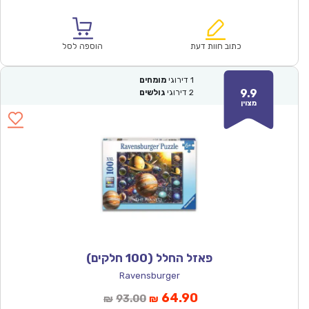
הנוכחי
המקורי
הוא:
היה:
₪61.00.
₪42.90.
כתוב חוות דעת
הוספה לסל
1
דירוגי
מומחים
9.9
2
דירוגי
גולשים
מצוין
פאזל החלל (100 חלקים)
Ravensburger
המחיר
המחיר
64.90
93.00
₪
₪