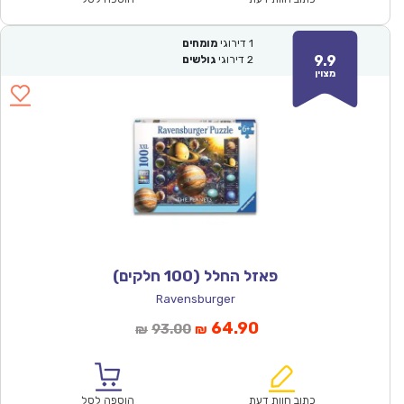
1
דירוגי
מומחים
9.9
2
דירוגי
גולשים
מצוין
פאזל החלל (100 חלקים)
Ravensburger
המחיר
המחיר
64.90
93.00
₪
₪
הנוכחי
המקורי
הוא:
היה:
₪93.00.
₪64.90.
כתוב חוות דעת
הוספה לסל