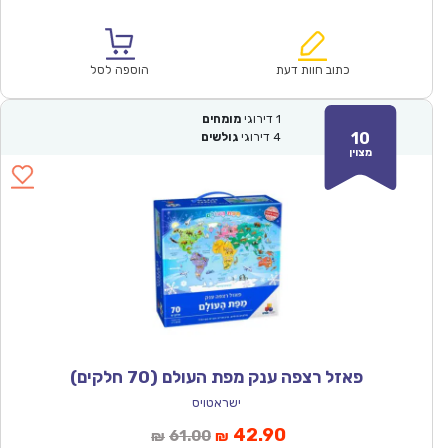
הנוכחי
המקורי
הוא:
היה:
₪100.00.
₪69.90.
כתוב חוות דעת
הוספה לסל
1
דירוגי
מומחים
10
4
דירוגי
גולשים
מצוין
פאזל רצפה ענק מפת העולם (70 חלקים)
ישראטויס
המחיר
המחיר
42.90
61.00
₪
₪