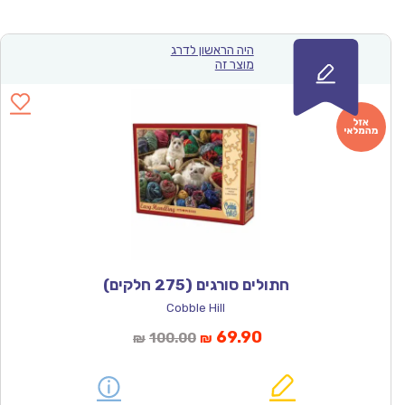
היה הראשון לדרג
מוצר זה
חתולים סורגים (275 חלקים)
Cobble Hill
המחיר
המחיר
69.90
100.00
₪
₪
הנוכחי
המקורי
הוא:
היה: