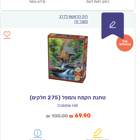
₪100.00.
₪69.90.
כתוב חוות דעת
מידע נוסף
היה הראשון לדרג
מוצר זה
טחנת הקמח והמפל (275 חלקים)
Cobble Hill
המחיר
המחיר
69.90
100.00
₪
₪
הנוכחי
המקורי
הוא:
היה: