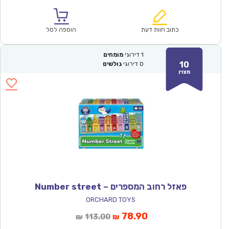
הנוכחי
המקורי
הוא:
היה:
₪71.00.
₪49.90.
כתוב חוות דעת
הוספה לסל
1
דירוגי
מומחים
10
0
דירוגי
גולשים
מצוין
פאזל רחוב המספרים – Number street
ORCHARD TOYS
המחיר
המחיר
78.90
113.00
₪
₪