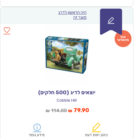
היה הראשון לדרג
מוצר זה
יוצאים לדיג (500 חלקים)
Cobble Hill
המחיר
המחיר
79.90
114.00
₪
₪
הנוכחי
המקורי
הוא:
היה:
₪114.00.
₪79.90.
כתוב חוות דעת
מידע נוסף