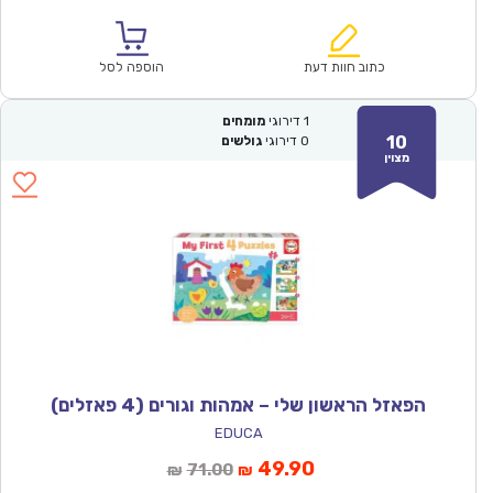
הנוכחי
המקורי
הוא:
היה:
₪93.00.
₪64.90.
כתוב חוות דעת
הוספה לסל
1
דירוגי
מומחים
10
0
דירוגי
גולשים
מצוין
הפאזל הראשון שלי – אמהות וגורים (4 פאזלים)
EDUCA
המחיר
המחיר
49.90
71.00
₪
₪