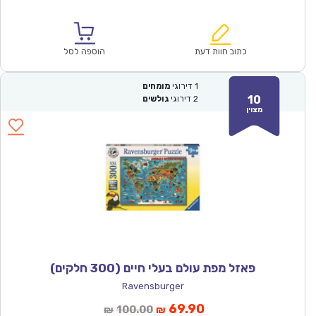
הנוכחי
המקורי
הוא:
היה:
₪200.00.
₪139.90.
כתוב חוות דעת
הוספה לסל
1
דירוגי
מומחים
10
2
דירוגי
גולשים
מצוין
פאזל מפת עולם בעלי חיים (300 חלקים)
Ravensburger
המחיר
המחיר
69.90
100.00
₪
₪