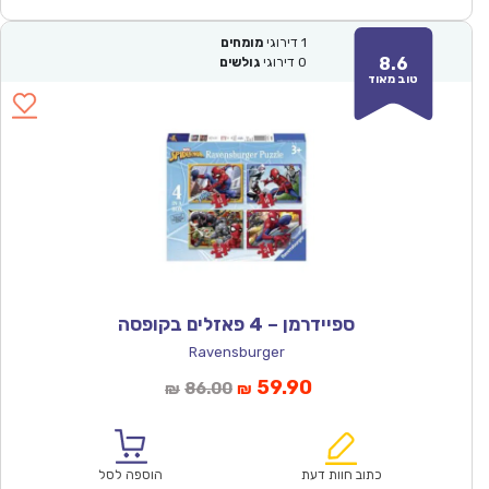
1
דירוגי
מומחים
8.6
0
דירוגי
גולשים
טוב מאוד
ספיידרמן – 4 פאזלים בקופסה
Ravensburger
המחיר
המחיר
59.90
86.00
₪
₪
הנוכחי
המקורי
הוא:
היה:
₪86.00.
₪59.90.
כתוב חוות דעת
הוספה לסל