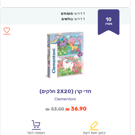
1
דירוגי
מומחים
10
1
דירוגי
גולשים
מצוין
חדי קרן (2X20 חלקים)
Clementoni
המחיר
המחיר
36.90
53.00
₪
₪
הנוכחי
המקורי
הוא:
היה:
₪53.00.
₪36.90.
כתוב חוות דעת
הוספה לסל