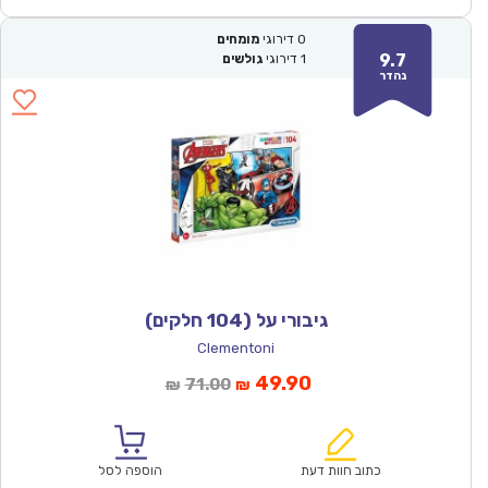
0
דירוגי
מומחים
9.7
1
דירוגי
גולשים
נהדר
גיבורי על (104 חלקים)
Clementoni
המחיר
המחיר
49.90
71.00
₪
₪
הנוכחי
המקורי
הוא:
היה:
₪71.00.
₪49.90.
כתוב חוות דעת
הוספה לסל