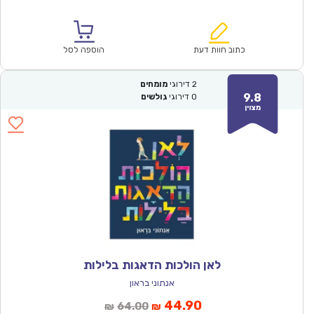
הנוכחי
המקורי
הוא:
היה:
₪64.00.
₪44.90.
כתוב חוות דעת
הוספה לסל
2
דירוגי
מומחים
9.8
0
דירוגי
גולשים
מצוין
לאן הולכות הדאגות בלילות
אנתוני בראון
המחיר
המחיר
44.90
64.00
₪
₪