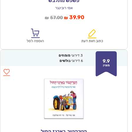
פשפש מתלבש
אמי רובינגר
המחיר
המחיר
39.90
57.00
₪
₪
הנוכחי
המקורי
הוא:
היה:
₪57.00.
₪39.90.
כתוב חוות דעת
הוספה לסל
3
דירוגי
מומחים
9.9
6
דירוגי
גולשים
מצוין
הטרקטור בארגז החול