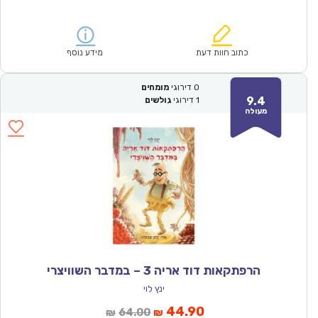
הנוכחי
המקורי
הוא:
היה:
₪64.00.
₪44.90.
כתוב חוות דעת
מידע נוסף
0
דירוגי
מומחים
9.4
1
דירוגי
גולשים
מעולה
הרפתקאות דוד אריה 3 – במדבר השוויצרי
ינץ לוי
המחיר
המחיר
44.90
64.00
₪
₪