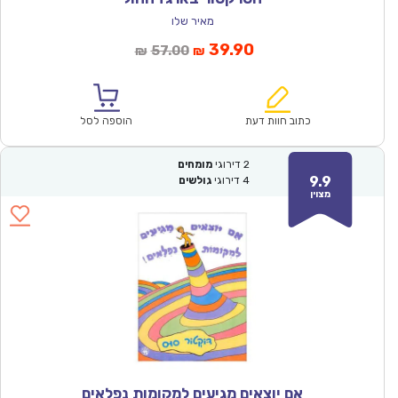
מאיר שלו
המחיר
המחיר
39.90
57.00
₪
₪
הנוכחי
המקורי
הוא:
היה:
₪57.00.
₪39.90.
כתוב חוות דעת
הוספה לסל
2
דירוגי
מומחים
9.9
4
דירוגי
גולשים
מצוין
אם יוצאים מגיעים למקומות נפלאים