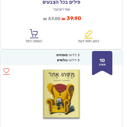
פילים בכל הצבעים
אמי רובינגר
המחיר
המחיר
39.90
57.00
₪
₪
הנוכחי
המקורי
הוא:
היה:
₪57.00.
₪39.90.
כתוב חוות דעת
הוספה לסל
3
דירוגי
מומחים
10
3
דירוגי
גולשים
מצוין