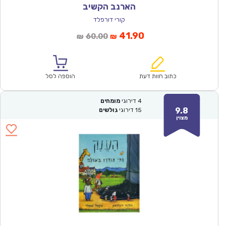
הארנב הקשיב
קורי דורפלד
המחיר
המחיר
41.90
60.00
₪
₪
הנוכחי
המקורי
הוא:
היה:
₪60.00.
₪41.90.
כתוב חוות דעת
הוספה לסל
4
דירוגי
מומחים
9.8
15
דירוגי
גולשים
מצוין