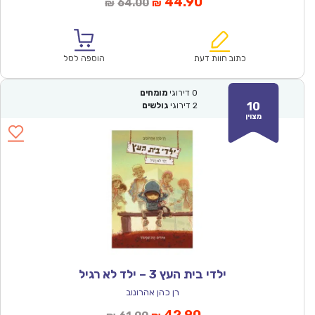
המחיר
המחיר
44.90
64.00
₪
₪
הנוכחי
המקורי
הוא:
היה:
₪64.00.
₪44.90.
כתוב חוות דעת
הוספה לסל
0
דירוגי
מומחים
10
2
דירוגי
גולשים
מצוין
ילדי בית העץ 3 – ילד לא רגיל
רן כהן אהרונוב
המחיר
המחיר