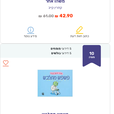
משהו אחר
קתרין קייב
המחיר
המחיר
42.90
61.00
₪
₪
הנוכחי
המקורי
הוא:
היה:
₪61.00.
₪42.90.
כתוב חוות דעת
מידע נוסף
5
דירוגי
מומחים
10
5
דירוגי
גולשים
מצוין