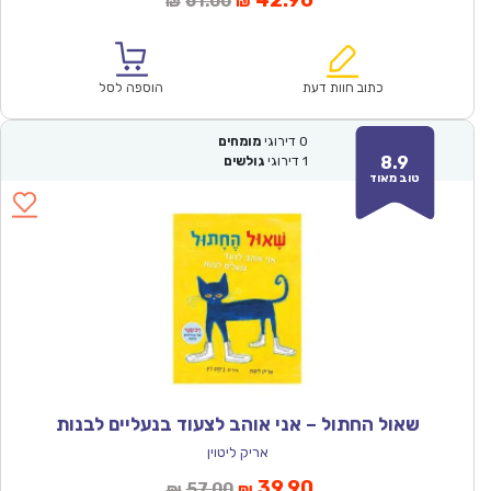
42.90
61.00
₪
₪
הנוכחי
המקורי
הוא:
היה:
₪61.00.
₪42.90.
כתוב חוות דעת
הוספה לסל
0
דירוגי
מומחים
8.9
1
דירוגי
גולשים
טוב מאוד
שאול החתול – אני אוהב לצעוד בנעליים לבנות
אריק ליטוין
המחיר
המחיר
39.90
57.00
₪
₪