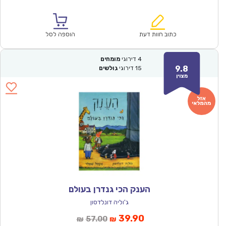
הנוכחי
המקורי
הוא:
היה:
₪64.00.
₪44.90.
כתוב חוות דעת
הוספה לסל
4
דירוגי
מומחים
9.8
15
דירוגי
גולשים
מצוין
הענק הכי גנדרן בעולם
ג'וליה דונלדסון
המחיר
המחיר
39.90
57.00
₪
₪