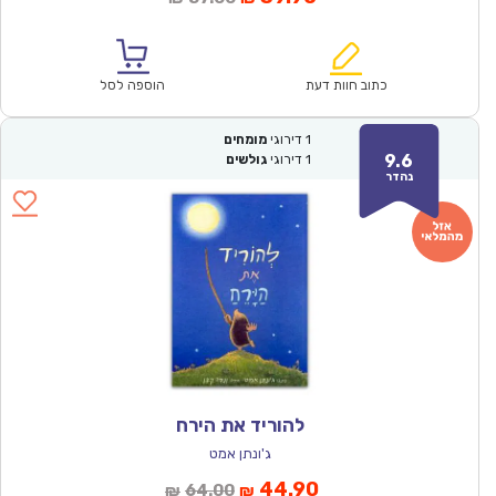
הנוכחי
המקורי
הוא:
היה:
₪57.00.
₪39.90.
כתוב חוות דעת
הוספה לסל
1
דירוגי
מומחים
9.6
1
דירוגי
גולשים
נהדר
להוריד את הירח
ג'ונתן אמט
המחיר
המחיר
44.90
64.00
₪
₪