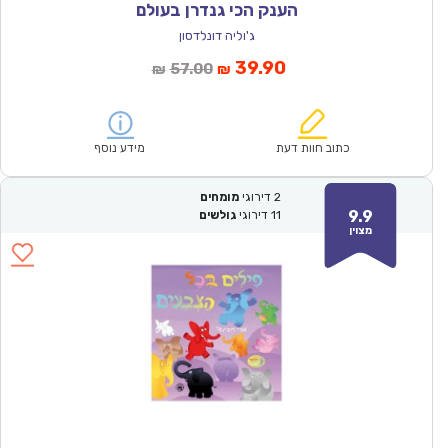
הענק הכי גנדרן בעולם
ג'וליה דונלדסון
המחיר
המחיר
39.90
57.00
₪
₪
הנוכחי
המקורי
הוא:
היה:
₪57.00.
₪39.90.
כתוב חוות דעת
מידע נוסף
2
דירוגי
מומחים
9.9
11
דירוגי
גולשים
מצוין