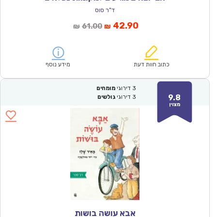
ד"ר סוס
המחיר
המחיר
42.90
61.00
₪
₪
הנוכחי
המקורי
הוא:
היה:
₪61.00.
₪42.90.
כתוב חוות דעת
מידע נוסף
3
דירוגי
מומחים
9.8
3
דירוגי
גולשים
מצוין
אבא עושה בושות