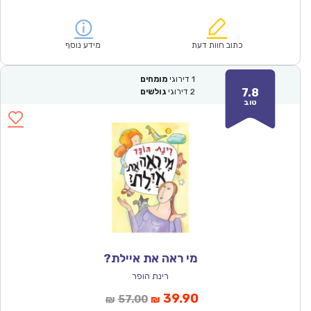
הנוכחי
המקורי
הוא:
היה:
₪57.00.
₪39.90.
כתוב חוות דעת
מידע נוסף
1
דירוגי
מומחים
7.8
2
דירוגי
גולשים
טוב
מי ראה את איילת?
רינת הופר
המחיר
המחיר
39.90
57.00
₪
₪