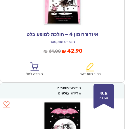
איזדורה מון 4 – הולכת למופע בלט
הארייט מונקסטר
המחיר
המחיר
42.90
61.00
₪
₪
הנוכחי
המקורי
הוא:
היה:
₪61.00.
₪42.90.
כתוב חוות דעת
הוספה לסל
0
דירוגי
מומחים
9.5
6
דירוגי
גולשים
מעולה