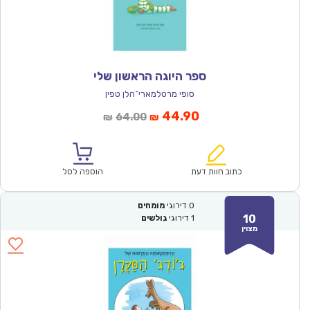
ספר היוגה הראשון שלי
סופי מרטלמארי־הלן טפין
המחיר
המחיר
44.90
64.00
₪
₪
הנוכחי
המקורי
הוא:
היה:
₪64.00.
₪44.90.
כתוב חוות דעת
הוספה לסל
0
דירוגי
מומחים
10
1
דירוגי
גולשים
מצוין