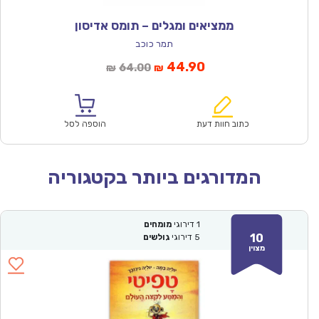
ממציאים ומגלים – תומס אדיסון
תמר כוכב
המחיר
המחיר
44.90
64.00
₪
₪
הנוכחי
המקורי
הוא:
היה:
₪64.00.
₪44.90.
כתוב חוות דעת
הוספה לסל
המדורגים ביותר בקטגוריה
1
דירוגי
מומחים
10
5
דירוגי
גולשים
מצוין