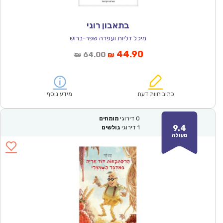
בתאבון רוני
מיכל דליות ועפרה שפר-ברוש
המחיר
המחיר
44.90
64.00
₪
₪
הנוכחי
המקורי
הוא:
היה:
₪64.00.
₪44.90.
כתוב חוות דעת
מידע נוסף
0
דירוגי
מומחים
9.4
1
דירוגי
גולשים
מעולה