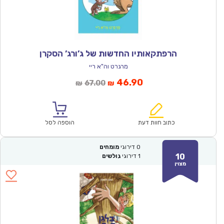
הרפתקאותיו החדשות של ג’ורג’ הסקרן
מרגרט וה"א ריי
המחיר
המחיר
46.90
67.00
₪
₪
הנוכחי
המקורי
הוא:
היה:
₪67.00.
₪46.90.
כתוב חוות דעת
הוספה לסל
0
דירוגי
מומחים
10
1
דירוגי
גולשים
מצוין