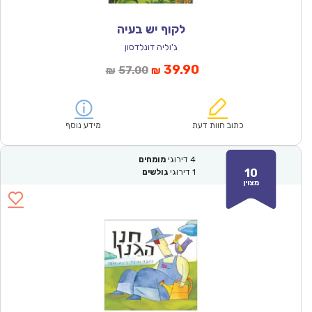
לקוף יש בעיה
ג'וליה דונלדסון
המחיר
המחיר
39.90
57.00
₪
₪
הנוכחי
המקורי
הוא:
היה:
₪57.00.
₪39.90.
כתוב חוות דעת
מידע נוסף
4
דירוגי
מומחים
10
1
דירוגי
גולשים
מצוין