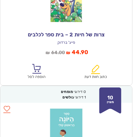
צרות של חיות 2 – בית ספר לכלבים
פייג' ברדוק
המחיר
המחיר
44.90
64.00
₪
₪
הנוכחי
המקורי
הוא:
היה:
₪64.00.
₪44.90.
כתוב חוות דעת
הוספה לסל
0
דירוגי
מומחים
10
1
דירוגי
גולשים
מצוין