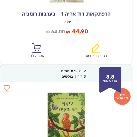
הרפתקאות דוד אריה 1 – בערבות רומניה
ינץ לוי
המחיר
המחיר
44.90
64.00
₪
₪
הנוכחי
המקורי
הוא:
היה:
₪64.00.
₪44.90.
כתוב חוות דעת
הוספה לסל
2
דירוגי
מומחים
8.8
3
דירוגי
גולשים
טוב מאוד