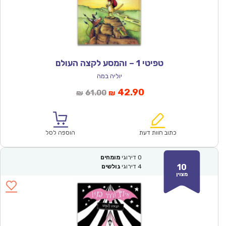
טפיטי 1 – והמסע לקצה העולם
יוליה במה
המחיר
המחיר
42.90
61.00
₪
₪
הנוכחי
המקורי
הוא:
היה:
₪61.00.
₪42.90.
כתוב חוות דעת
הוספה לסל
0
דירוגי
מומחים
10
4
דירוגי
גולשים
מצוין