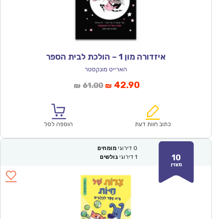
איזדורה מון 1 – הולכת לבית הספר
הארייט מונקסטר
המחיר
המחיר
42.90
61.00
₪
₪
הנוכחי
המקורי
הוא:
היה:
₪61.00.
₪42.90.
כתוב חוות דעת
הוספה לסל
0
דירוגי
מומחים
10
1
דירוגי
גולשים
מצוין