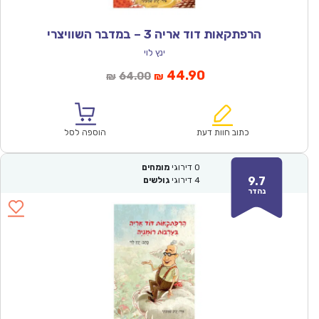
הרפתקאות דוד אריה 3 – במדבר השוויצרי
ינץ לוי
המחיר
המחיר
44.90
64.00
₪
₪
הנוכחי
המקורי
הוא:
היה:
₪64.00.
₪44.90.
כתוב חוות דעת
הוספה לסל
0
דירוגי
מומחים
9.7
4
דירוגי
גולשים
נהדר