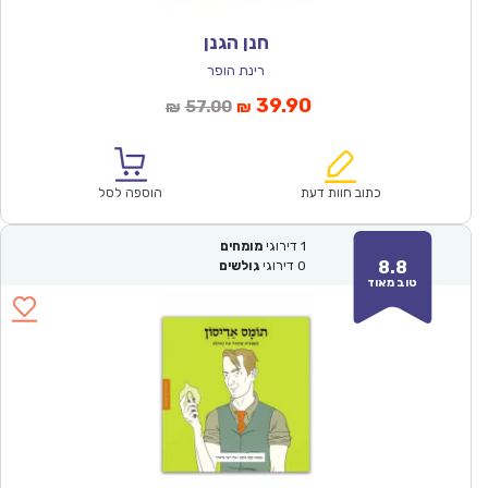
חנן הגנן
רינת הופר
המחיר
המחיר
39.90
57.00
₪
₪
הנוכחי
המקורי
הוא:
היה:
₪57.00.
₪39.90.
כתוב חוות דעת
הוספה לסל
1
דירוגי
מומחים
8.8
0
דירוגי
גולשים
טוב מאוד