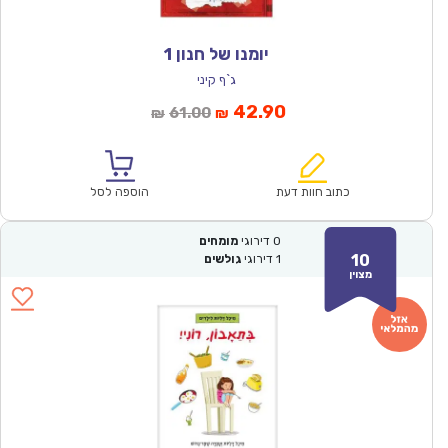
יומנו של חנון 1
ג`ף קיני
המחיר
המחיר
42.90
61.00
₪
₪
הנוכחי
המקורי
הוא:
היה:
₪61.00.
₪42.90.
כתוב חוות דעת
הוספה לסל
0
דירוגי
מומחים
10
1
דירוגי
גולשים
מצוין