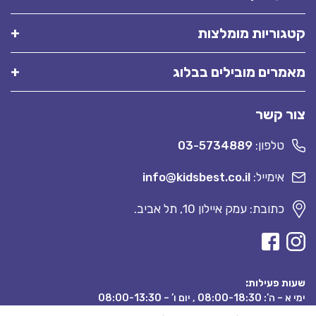
קטגוריות מומלצות
מאמרים מובילים בבלוג
צור קשר
טלפון:
03-5734889
אימייל:
info@kidsbest.co.il
כתובת: עמק איילון 10, תל אביב.
שעות פעילות:
ימי א – ה’: 08:00-18:30 , יום ו’ – 08:00-13:30