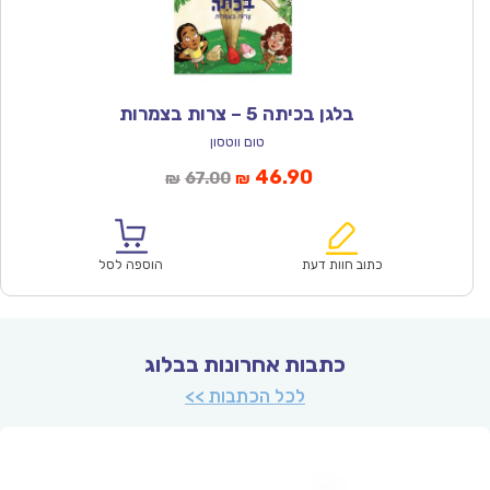
בלגן בכיתה 5 – צרות בצמרות
טום ווטסון
המחיר
המחיר
46.90
67.00
₪
₪
הנוכחי
המקורי
הוא:
היה:
₪67.00.
₪46.90.
כתוב חוות דעת
הוספה לסל
כתבות אחרונות בבלוג
לכל הכתבות >>