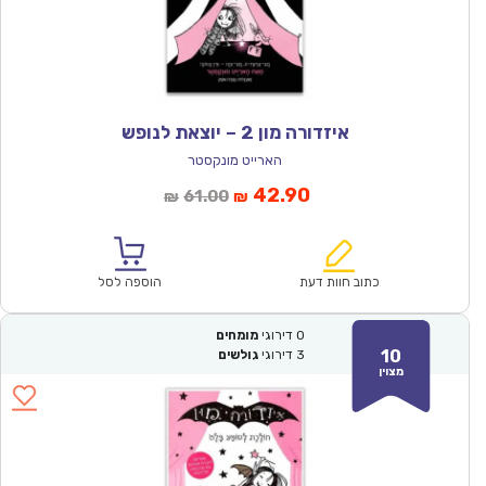
איזדורה מון 2 – יוצאת לנופש
הארייט מונקסטר
המחיר
המחיר
42.90
61.00
₪
₪
הנוכחי
המקורי
הוא:
היה:
₪61.00.
₪42.90.
כתוב חוות דעת
הוספה לסל
0
דירוגי
מומחים
10
3
דירוגי
גולשים
מצוין