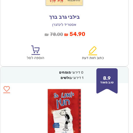
בילבי גרב ברך
אסטריד לינדגרן
המחיר
המחיר
54.90
78.00
₪
₪
הנוכחי
המקורי
הוא:
היה:
₪78.00.
₪54.90.
כתוב חוות דעת
הוספה לסל
0
דירוגי
מומחים
8.9
1
דירוגי
גולשים
טוב מאוד