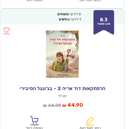
0
דירוגי
מומחים
8.3
1
דירוגי
גולשים
טוב מאוד
הרפתקאות דוד אריה 2 – בג’ונגל הסיבירי
ינץ לוי
המחיר
המחיר
44.90
64.00
₪
₪
הנוכחי
המקורי
הוא:
היה:
₪64.00.
₪44.90.
כתוב חוות דעת
הוספה לסל