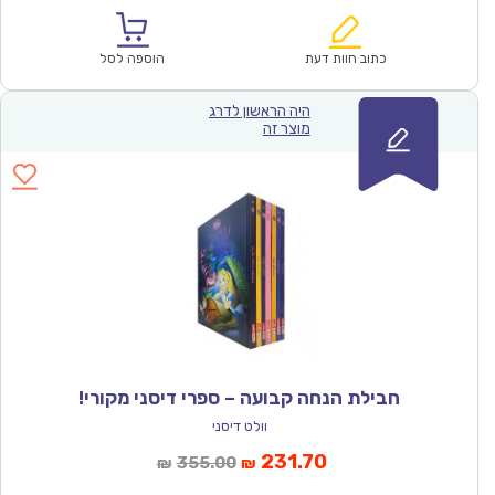
הוא:
היה:
₪488.00.
₪318.72.
כתוב חוות דעת
הוספה לסל
היה הראשון לדרג
מוצר זה
חבילת הנחה קבועה – ספרי דיסני מקורי!
וולט דיסני
המחיר
המחיר
231.70
355.00
₪
₪
הנוכחי
המקורי