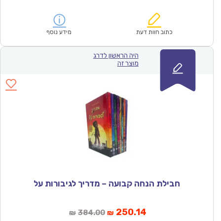
הנוכחי
המקורי
הוא:
היה:
₪549.00.
₪358.56.
כתוב חוות דעת
מידע נוסף
היה הראשון לדרג
מוצר זה
חבילת הנחה קבועה – מדריך לגיבורות על
המחיר
המחיר
250.14
384.00
₪
₪