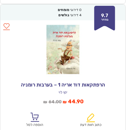
0
דירוגי
מומחים
9.7
4
דירוגי
גולשים
נהדר
הרפתקאות דוד אריה 1 – בערבות רומניה
ינץ לוי
המחיר
המחיר
44.90
64.00
₪
₪
הנוכחי
המקורי
הוא:
היה:
₪64.00.
₪44.90.
כתוב חוות דעת
הוספה לסל