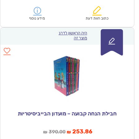
הנוכחי
המקורי
הוא:
היה:
₪384.00.
₪250.14.
כתוב חוות דעת
מידע נוסף
היה הראשון לדרג
מוצר זה
חבילת הנחה קבועה – מועדון הבייביסיטריות
המחיר
המחיר
253.86
390.00
₪
₪