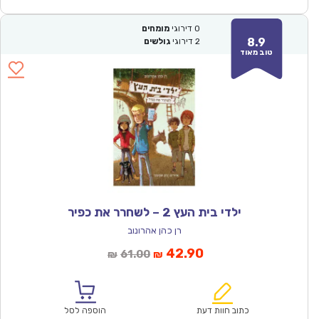
0
דירוגי
מומחים
8.9
2
דירוגי
גולשים
טוב מאוד
ילדי בית העץ 2 – לשחרר את כפיר
רן כהן אהרונוב
המחיר
המחיר
42.90
61.00
₪
₪
הנוכחי
המקורי
הוא:
היה:
₪61.00.
₪42.90.
כתוב חוות דעת
הוספה לסל