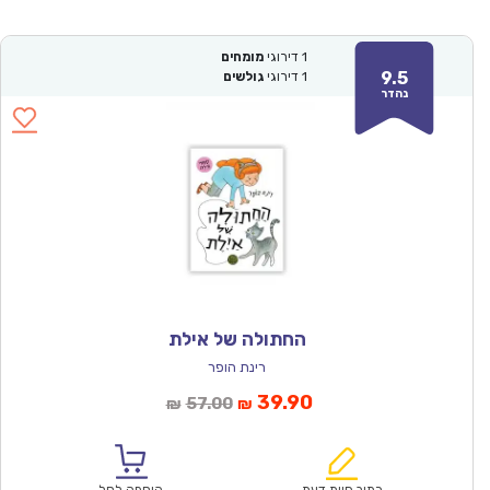
1
דירוגי
מומחים
9.5
1
דירוגי
גולשים
נהדר
החתולה של אילת
רינת הופר
המחיר
המחיר
39.90
57.00
₪
₪
הנוכחי
המקורי
הוא:
היה:
₪57.00.
₪39.90.
כתוב חוות דעת
הוספה לסל