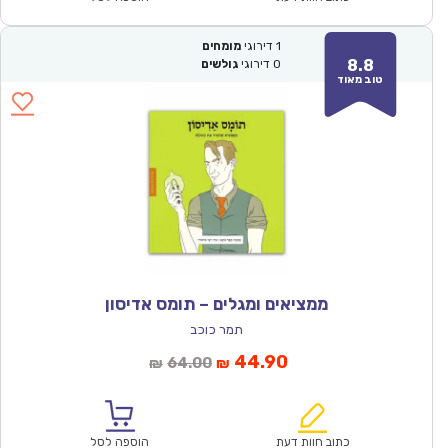
1
דירוגי
מומחים
8.8
0
דירוגי
גולשים
טוב מאוד
ממציאים ומגלים – תומס אדיסון
תמר כוכב
המחיר
המחיר
44.90
64.00
₪
₪
הנוכחי
המקורי
הוא:
היה:
₪64.00.
₪44.90.
כתוב חוות דעת
הוספה לסל