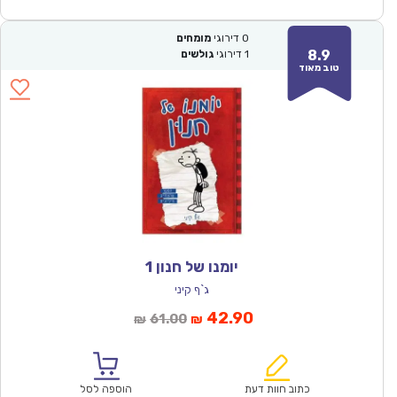
0
דירוגי
מומחים
8.9
1
דירוגי
גולשים
טוב מאוד
יומנו של חנון 1
ג`ף קיני
המחיר
המחיר
42.90
61.00
₪
₪
הנוכחי
המקורי
הוא:
היה:
₪61.00.
₪42.90.
כתוב חוות דעת
הוספה לסל