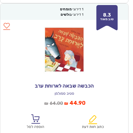
1
דירוגי
מומחים
8.3
1
דירוגי
גולשים
טוב מאוד
הכבשה שבאה לארוחת ערב
סטיב סמולמן
המחיר
המחיר
44.90
64.00
₪
₪
הנוכחי
המקורי
הוא:
היה:
₪64.00.
₪44.90.
כתוב חוות דעת
הוספה לסל