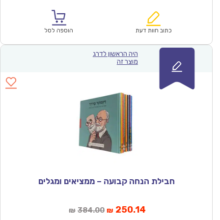
הנוכחי
המקורי
הוא:
היה:
₪384.00.
₪250.14.
כתוב חוות דעת
הוספה לסל
היה הראשון לדרג
מוצר זה
חבילת הנחה קבועה – ממציאים ומגלים
המחיר
המחיר
250.14
384.00
₪
₪