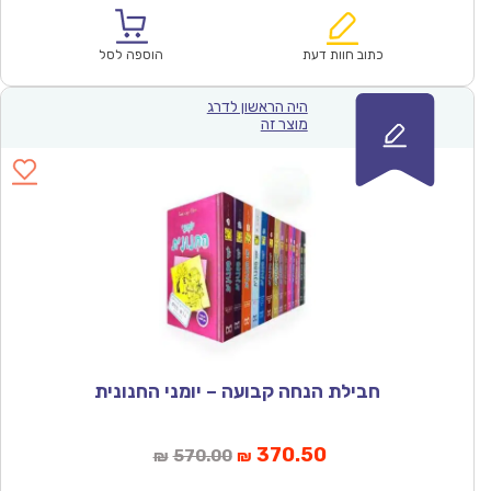
הוא:
היה:
₪355.00.
₪231.70.
כתוב חוות דעת
הוספה לסל
היה הראשון לדרג
מוצר זה
חבילת הנחה קבועה – יומני החנונית
המחיר
המחיר
370.50
570.00
₪
₪
הנוכחי
המקורי