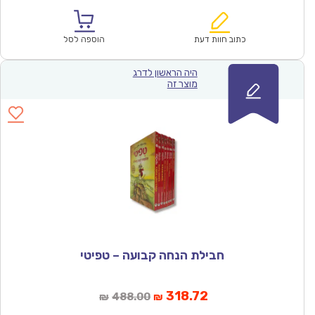
הנוכחי
המקורי
הוא:
היה:
₪390.00.
₪253.86.
כתוב חוות דעת
הוספה לסל
היה הראשון לדרג
מוצר זה
חבילת הנחה קבועה – טפיטי
המחיר
המחיר
318.72
488.00
₪
₪
הנוכחי
המקורי