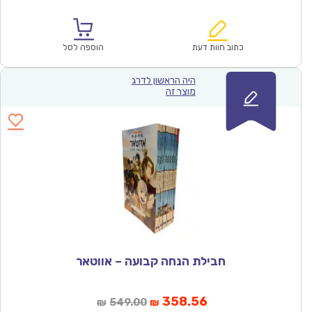
הנוכחי
המקורי
הוא:
היה:
₪326.00.
₪212.17.
כתוב חוות דעת
הוספה לסל
היה הראשון לדרג
מוצר זה
חבילת הנחה קבועה – אווטאר
המחיר
המחיר
358.56
549.00
₪
₪