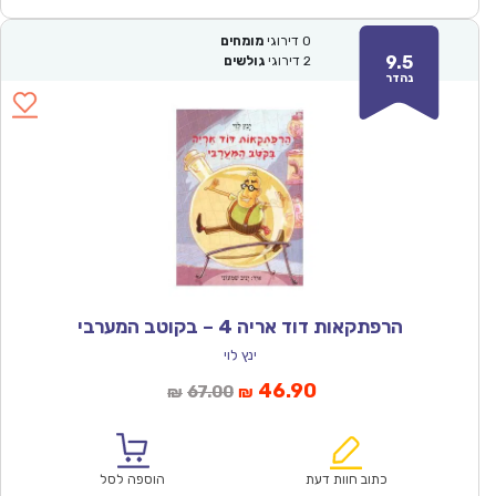
0
דירוגי
מומחים
9.5
2
דירוגי
גולשים
נהדר
הרפתקאות דוד אריה 4 – בקוטב המערבי
ינץ לוי
המחיר
המחיר
46.90
67.00
₪
₪
הנוכחי
המקורי
הוא:
היה:
₪67.00.
₪46.90.
כתוב חוות דעת
הוספה לסל