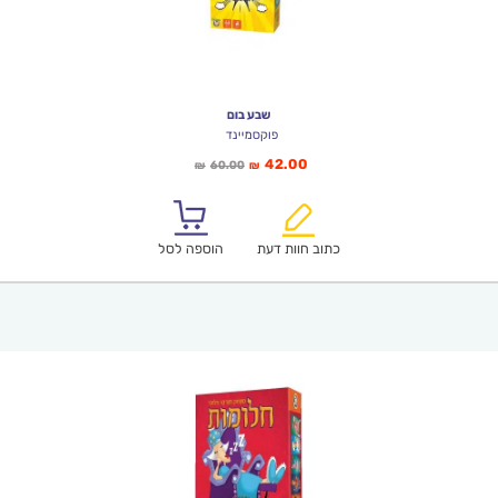
שבע בום
פוקסמיינד
המחיר
המחיר
42.00
60.00
₪
₪
הנוכחי
המקורי
הוא:
היה:
₪60.00.
₪42.00.
כתוב חוות דעת
הוספה לסל