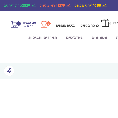
1050
דירוגי מומחים
1279
דירוגי גולשים
2329
סה"כ דירוגים
סה"כ בסל:
GIFT
0
0
כניסת גולשים
כניסת מומחים
0.00
₪
ת
צעצועים
גאדג’טים
מארזים וחבילות