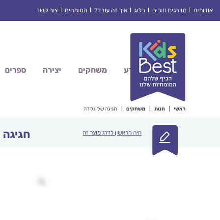
Ski
אודותינו
מדרגים וזוכים
בלוג
איך זה עובד?
המומחים
צור קשר
t
conten
מדע
משחקים
יצירה
ספרים
ראשי
|
חנות
|
משחקים
|
חגיגה של גלידה
חגיגה 
היה הראשון לדרג מוצר זה