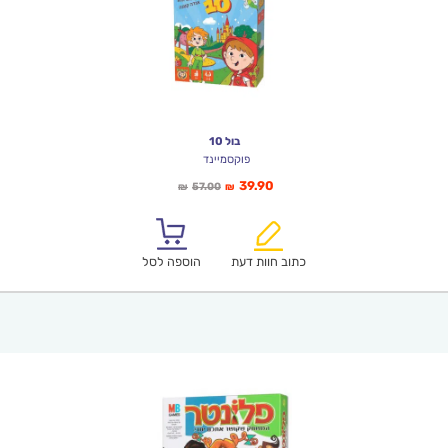
בול 10
פוקסמיינד
המחיר
המחיר
39.90
57.00
₪
₪
הנוכחי
המקורי
הוא:
היה:
₪57.00.
₪39.90.
כתוב חוות דעת
הוספה לסל