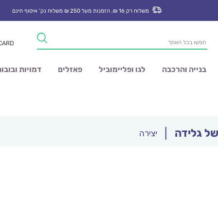
משלוח רק 16 ₪. הזמנות מעל 250 ₪ משלוח נק’ איסוף חינם
Products
 CARD
search
בנייה והרכבה
לגו ופליימוביל
פאזלים
דמויות ובובו
של גלידה
|
יצירה