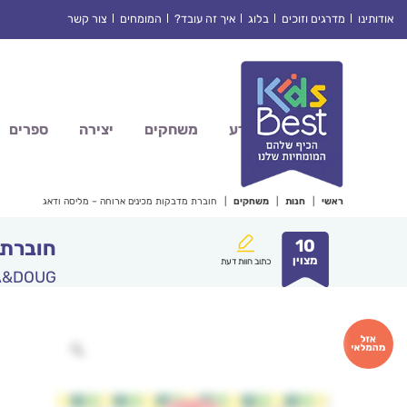
Ski
אודותינו
מדרגים וזוכים
בלוג
איך זה עובד?
המומחים
צור קשר
t
conten
מדע
משחקים
יצירה
ספרים
ראשי
|
חנות
|
משחקים
|
חוברת מדבקות מכינים ארוחה – מליסה ודאג
10
חוברת 
מצוין
כתוב חוות דעת
A&DOUG