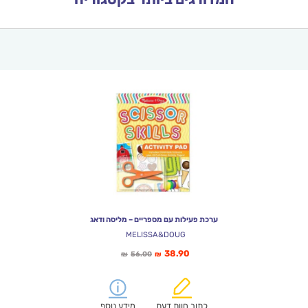
ערכת פעילות עם מספריים – מליסה ודאג
MELISSA&DOUG
המחיר
המחיר
38.90
56.00
₪
₪
הנוכחי
המקורי
הוא:
היה:
₪56.00.
₪38.90.
כתוב חוות דעת
מידע נוסף