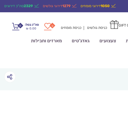
1050
דירוגי מומחים
1279
דירוגי גולשים
2329
סה"כ דירוגים
סה"כ בסל:
GIFT
0
0
כניסת גולשים
כניסת מומחים
0.00
₪
ת
צעצועים
גאדג’טים
מארזים וחבילות