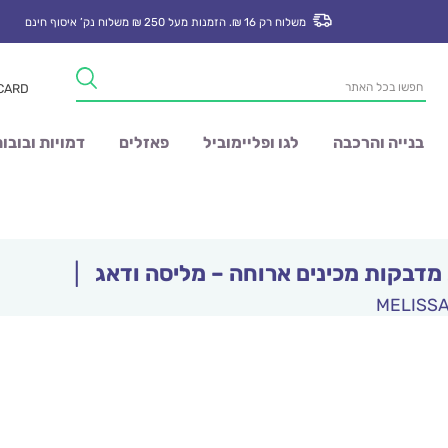
משלוח רק 16 ₪. הזמנות מעל 250 ₪ משלוח נק’ איסוף חינם
Products
 CARD
search
בנייה והרכבה
לגו ופליימוביל
פאזלים
דמויות ובובו
מדבקות מכינים ארוחה – מליסה ודאג
|
MELISS