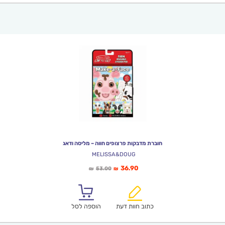
חוברת מדבקות פרצופים חווה – מליסה ודאג
MELISSA&DOUG
המחיר
המחיר
36.90
53.00
₪
₪
הנוכחי
המקורי
הוא:
היה:
₪53.00.
₪36.90.
כתוב חוות דעת
הוספה לסל