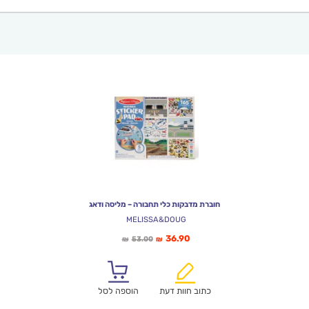
חוברת מדבקות כלי תחבורה – מליסה ודאג
MELISSA&DOUG
המחיר
המחיר
36.90
53.00
₪
₪
הנוכחי
המקורי
הוא:
היה:
₪53.00.
₪36.90.
כתוב חוות דעת
הוספה לסל