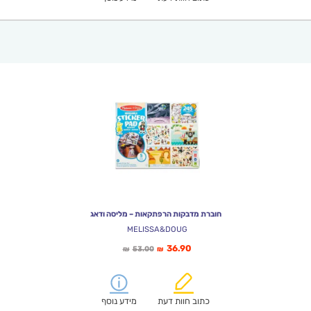
חוברת מדבקות הרפתקאות – מליסה ודאג
MELISSA&DOUG
המחיר
המחיר
36.90
53.00
₪
₪
הנוכחי
המקורי
הוא:
היה:
₪53.00.
₪36.90.
כתוב חוות דעת
מידע נוסף