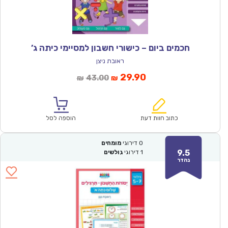
חכמים ביום – כישורי חשבון למסיימי כיתה ג’
ראובת ניצן
המחיר
המחיר
29.90
43.00
₪
₪
הנוכחי
המקורי
הוא:
היה:
₪43.00.
₪29.90.
כתוב חוות דעת
הוספה לסל
0
דירוגי
מומחים
9.5
1
דירוגי
גולשים
נהדר