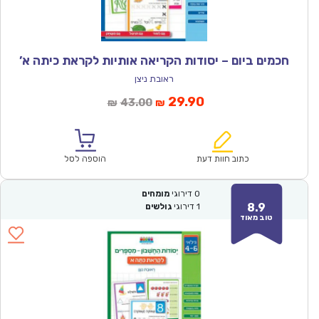
חכמים ביום – יסודות הקריאה אותיות לקראת כיתה א’
ראובת ניצן
המחיר
המחיר
29.90
43.00
₪
₪
הנוכחי
המקורי
הוא:
היה:
₪43.00.
₪29.90.
כתוב חוות דעת
הוספה לסל
0
דירוגי
מומחים
8.9
1
דירוגי
גולשים
טוב מאוד