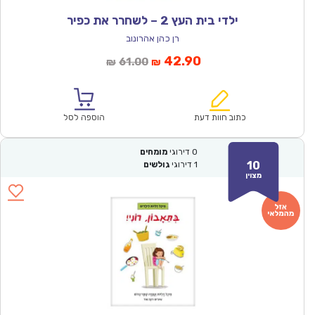
ילדי בית העץ 2 – לשחרר את כפיר
רן כהן אהרונוב
המחיר
המחיר
42.90
61.00
₪
₪
הנוכחי
המקורי
הוא:
היה:
₪61.00.
₪42.90.
כתוב חוות דעת
הוספה לסל
0
דירוגי
מומחים
10
1
דירוגי
גולשים
מצוין