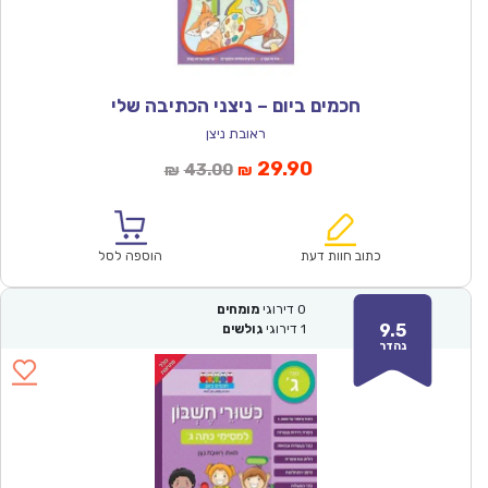
חכמים ביום – ניצני הכתיבה שלי
ראובת ניצן
המחיר
המחיר
29.90
43.00
₪
₪
הנוכחי
המקורי
הוא:
היה:
₪43.00.
₪29.90.
כתוב חוות דעת
הוספה לסל
0
דירוגי
מומחים
9.5
1
דירוגי
גולשים
נהדר