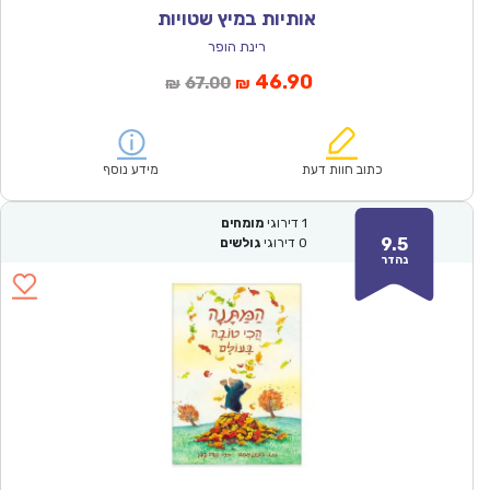
אותיות במיץ שטויות
רינת הופר
המחיר
המחיר
46.90
67.00
₪
₪
הנוכחי
המקורי
הוא:
היה:
₪67.00.
₪46.90.
כתוב חוות דעת
מידע נוסף
1
דירוגי
מומחים
9.5
0
דירוגי
גולשים
נהדר