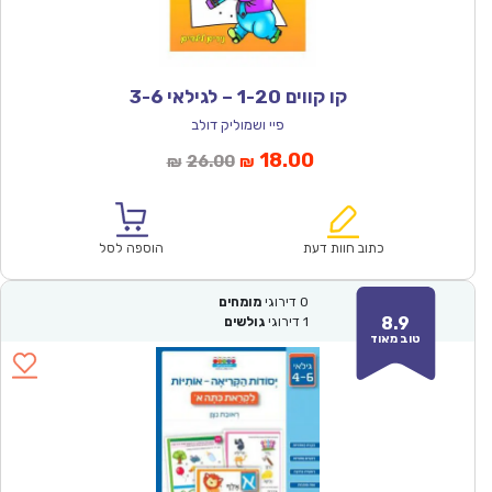
קו קווים 1-20 – לגילאי 3-6
פיי ושמוליק דולב
המחיר
המחיר
18.00
26.00
₪
₪
הנוכחי
המקורי
הוא:
היה:
₪26.00.
₪18.00.
כתוב חוות דעת
הוספה לסל
0
דירוגי
מומחים
8.9
1
דירוגי
גולשים
טוב מאוד