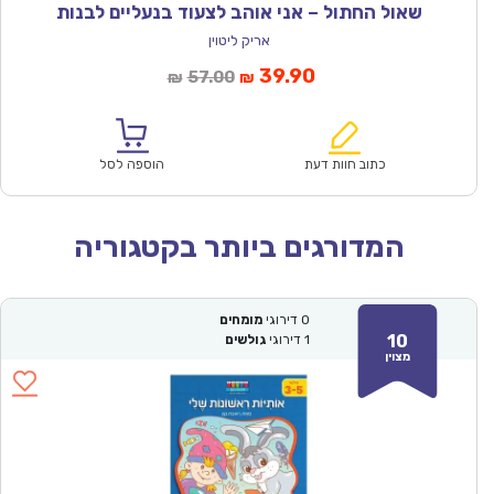
שאול החתול – אני אוהב לצעוד בנעליים לבנות
אריק ליטוין
המחיר
המחיר
39.90
57.00
₪
₪
הנוכחי
המקורי
הוא:
היה:
₪57.00.
₪39.90.
כתוב חוות דעת
הוספה לסל
המדורגים ביותר בקטגוריה
0
דירוגי
מומחים
10
1
דירוגי
גולשים
מצוין