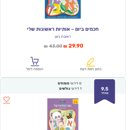
חכמים ביום – אותיות ראשונות שלי
ראובת ניצן
המחיר
המחיר
29.90
43.00
₪
₪
הנוכחי
המקורי
הוא:
היה:
₪43.00.
₪29.90.
כתוב חוות דעת
הוספה לסל
0
דירוגי
מומחים
9.5
1
דירוגי
גולשים
נהדר