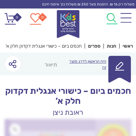
Ski
משלוח רק 16 ₪. הזמנות מעל 250 ₪ משלוח נק’ איסוף חינם
t
0
0
conten
ראשי
|
חנות
|
ספרים
|
חכמים ביום – כישורי אנגלית דקדוק חלק א’
היה הראשון לדרג מוצר
תיאור
זה
חכמים ביום – כישורי אנגלית דקדוק
חלק א’
ראובת ניצן