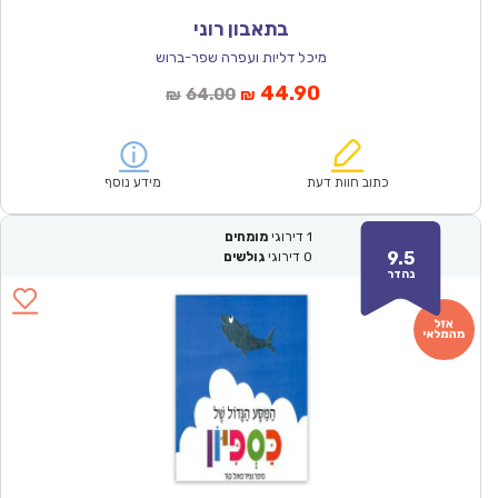
בתאבון רוני
מיכל דליות ועפרה שפר-ברוש
המחיר
המחיר
44.90
64.00
₪
₪
הנוכחי
המקורי
הוא:
היה:
₪64.00.
₪44.90.
כתוב חוות דעת
מידע נוסף
1
דירוגי
מומחים
9.5
0
דירוגי
גולשים
נהדר