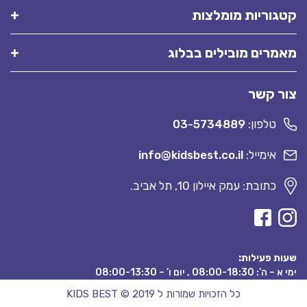
קטגוריות מומלצות
מאמרים מובילים בבלוג
צור קשר
טלפון:
03-5734889
אימייל:
info@kidsbest.co.il
כתובת: עמק איילון 10, תל אביב.
שעות פעילות:
ימי א – ה’: 08:00-18:30 , יום ו’ – 08:00-13:30
כל הזכויות שמורות ל KIDS BEST © 2019