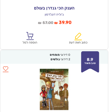
הענק הכי גנדרן בעולם
ג'וליה דונלדסון
המחיר
המחיר
39.90
57.00
₪
₪
הנוכחי
המקורי
הוא:
היה:
₪57.00.
₪39.90.
כתוב חוות דעת
הוספה לסל
0
דירוגי
מומחים
8.9
2
דירוגי
גולשים
טוב מאוד