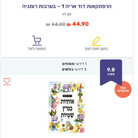
הרפתקאות דוד אריה 1 – בערבות רומניה
ינץ לוי
המחיר
המחיר
44.90
64.00
₪
₪
הנוכחי
המקורי
הוא:
היה:
₪64.00.
₪44.90.
כתוב חוות דעת
הוספה לסל
1
דירוגי
מומחים
9.8
3
דירוגי
גולשים
מצוין