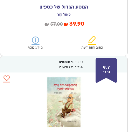
המסע הגדול של כספיון
פאול קור
המחיר
המחיר
39.90
57.00
₪
₪
הנוכחי
המקורי
הוא:
היה:
₪57.00.
₪39.90.
כתוב חוות דעת
מידע נוסף
0
דירוגי
מומחים
9.7
4
דירוגי
גולשים
נהדר