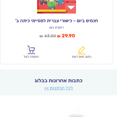
חכמים ביום – כישורי עברית למסיימי כיתה ב’
ראובת ניצן
המחיר
המחיר
29.90
43.00
₪
₪
הנוכחי
המקורי
הוא:
היה:
₪43.00.
₪29.90.
כתוב חוות דעת
הוספה לסל
כתבות אחרונות בבלוג
לכל הכתבות >>