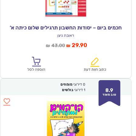
חכמים ביום – יסודות החשבון תרגילים שלום כיתה א’
ראובת ניצן
המחיר
המחיר
29.90
43.00
₪
₪
הנוכחי
המקורי
הוא:
היה:
₪43.00.
₪29.90.
כתוב חוות דעת
הוספה לסל
0
דירוגי
מומחים
8.9
1
דירוגי
גולשים
טוב מאוד