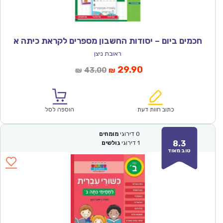
חכמים ביום – יסודות החשבון מספרים לקראת כיתה א
ראובת ניצן
המחיר
המחיר
29.90
43.00
₪
₪
הנוכחי
המקורי
הוא:
היה:
₪43.00.
₪29.90.
כתוב חוות דעת
הוספה לסל
0
דירוגי
מומחים
8.3
1
דירוגי
גולשים
טוב מאוד