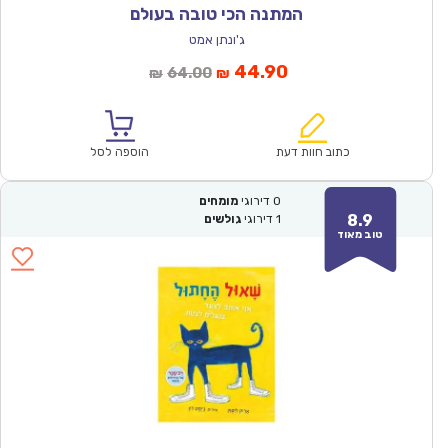
המתנה הכי טובה בעולם
ג'ונתן אמט
המחיר
המחיר
44.90
64.00
₪
₪
הנוכחי
המקורי
הוא:
היה:
₪64.00.
₪44.90.
כתוב חוות דעת
הוספה לסל
0
דירוגי
מומחים
8.9
1
דירוגי
גולשים
טוב מאוד