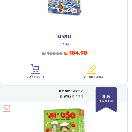
נחש מי
קודקוד
המחיר
המחיר
104.90
150.00
₪
₪
הנוכחי
המקורי
הוא:
היה:
₪150.00.
₪104.90.
כתוב חוות דעת
הוספה לסל
2
דירוגי
מומחים
8.5
1
דירוגי
גולשים
טוב מאוד