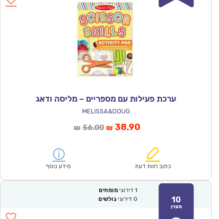
ערכת פעילות עם מספריים – מליסה ודאג
MELISSA&DOUG
המחיר
המחיר
38.90
56.00
₪
₪
הנוכחי
המקורי
הוא:
היה:
₪56.00.
₪38.90.
כתוב חוות דעת
מידע נוסף
1
דירוגי
מומחים
10
0
דירוגי
גולשים
מצוין