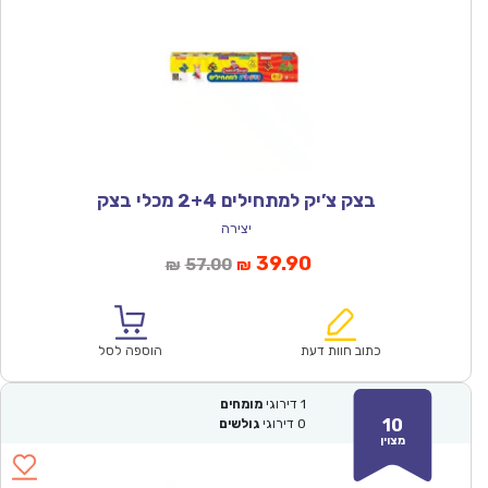
בצק צ’יק למתחילים 2+4 מכלי בצק
יצירה
המחיר
המחיר
39.90
57.00
₪
₪
הנוכחי
המקורי
הוא:
היה:
₪57.00.
₪39.90.
כתוב חוות דעת
הוספה לסל
1
דירוגי
מומחים
10
0
דירוגי
גולשים
מצוין