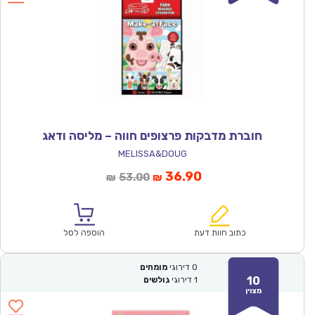
חוברת מדבקות פרצופים חווה – מליסה ודאג
MELISSA&DOUG
המחיר
המחיר
36.90
53.00
₪
₪
הנוכחי
המקורי
הוא:
היה:
₪53.00.
₪36.90.
כתוב חוות דעת
הוספה לסל
0
דירוגי
מומחים
10
1
דירוגי
גולשים
מצוין