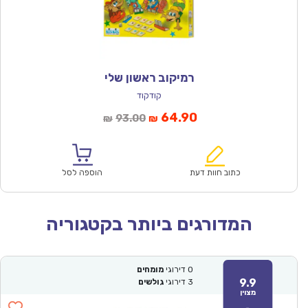
רמיקוב ראשון שלי
קודקוד
המחיר
המחיר
64.90
93.00
₪
₪
הנוכחי
המקורי
הוא:
היה:
₪93.00.
₪64.90.
כתוב חוות דעת
הוספה לסל
המדורגים ביותר בקטגוריה
0
דירוגי
מומחים
9.9
3
דירוגי
גולשים
מצוין