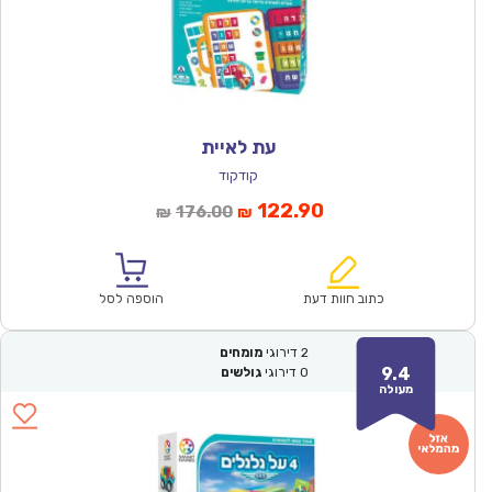
עת לאיית
קודקוד
המחיר
המחיר
122.90
176.00
₪
₪
הנוכחי
המקורי
הוא:
היה:
₪176.00.
₪122.90.
כתוב חוות דעת
הוספה לסל
2
דירוגי
מומחים
9.4
0
דירוגי
גולשים
מעולה