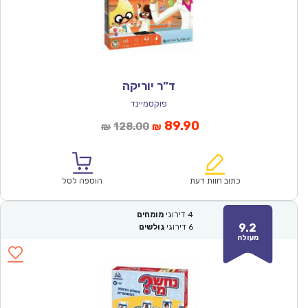
ד”ר יוריקה
פוקסמיינד
המחיר
המחיר
89.90
128.00
₪
₪
הנוכחי
המקורי
הוא:
היה:
₪128.00.
₪89.90.
כתוב חוות דעת
הוספה לסל
4
דירוגי
מומחים
9.2
6
דירוגי
גולשים
מעולה