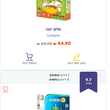
סלט יווני
פוקסמיינד
המחיר
המחיר
44.90
64.00
₪
₪
הנוכחי
המקורי
הוא:
היה:
₪64.00.
₪44.90.
כתוב חוות דעת
הוספה לסל
1
דירוגי
מומחים
9.7
4
דירוגי
גולשים
נהדר