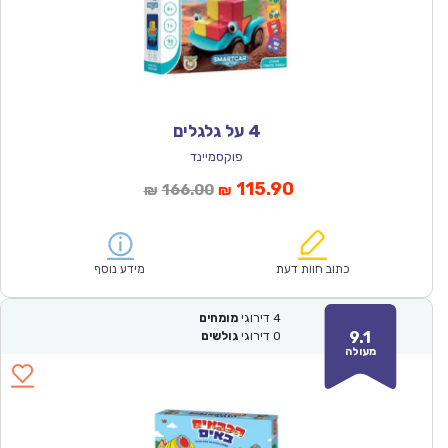
4 על גלגלים
פוקסמיינד
המחיר
המחיר
115.90
166.00
₪
₪
הנוכחי
המקורי
הוא:
היה:
₪166.00.
₪115.90.
כתוב חוות דעת
מידע נוסף
4
דירוגי
מומחים
9.1
0
דירוגי
גולשים
מעולה