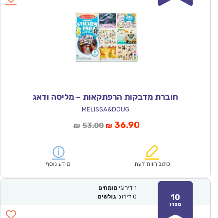
חוברת מדבקות הרפתקאות – מליסה ודאג
MELISSA&DOUG
המחיר
המחיר
36.90
53.00
₪
₪
הנוכחי
המקורי
הוא:
היה:
₪53.00.
₪36.90.
כתוב חוות דעת
מידע נוסף
1
דירוגי
מומחים
10
0
דירוגי
גולשים
מצוין