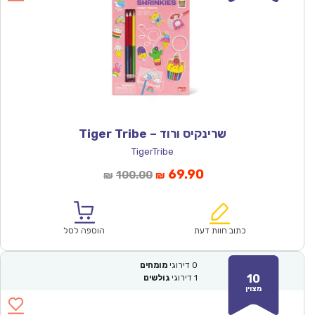
שרינקיס ורוד – Tiger Tribe
TigerTribe
המחיר
המחיר
69.90
100.00
₪
₪
הנוכחי
המקורי
הוא:
היה:
₪100.00.
₪69.90.
כתוב חוות דעת
הוספה לסל
0
דירוגי
מומחים
10
1
דירוגי
גולשים
מצוין