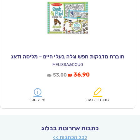
חוברת מדבקות חפש וגלה בעלי חיים – מליסה ודאג
MELISSA&DOUG
המחיר
המחיר
36.90
53.00
₪
₪
הנוכחי
המקורי
הוא:
היה:
₪53.00.
₪36.90.
כתוב חוות דעת
מידע נוסף
כתבות אחרונות בבלוג
לכל הכתבות >>