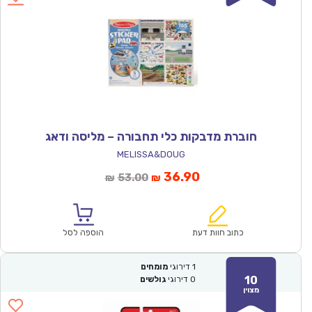
חוברת מדבקות כלי תחבורה – מליסה ודאג
MELISSA&DOUG
המחיר
המחיר
36.90
53.00
₪
₪
הנוכחי
המקורי
הוא:
היה:
₪53.00.
₪36.90.
כתוב חוות דעת
הוספה לסל
1
דירוגי
מומחים
10
0
דירוגי
גולשים
מצוין