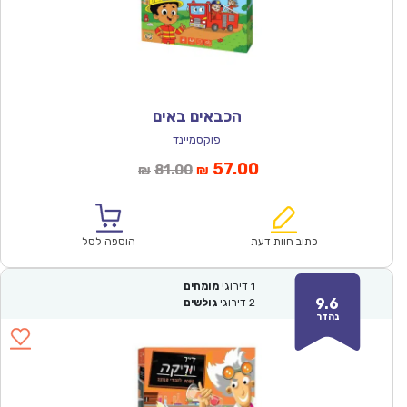
הכבאים באים
פוקסמיינד
המחיר
המחיר
57.00
81.00
₪
₪
הנוכחי
המקורי
הוא:
היה:
₪81.00.
₪57.00.
כתוב חוות דעת
הוספה לסל
1
דירוגי
מומחים
9.6
2
דירוגי
גולשים
נהדר