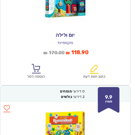
יום ולילה
פוקסמיינד
המחיר
המחיר
118.90
170.00
₪
₪
הנוכחי
המקורי
הוא:
היה:
₪170.00.
₪118.90.
כתוב חוות דעת
הוספה לסל
0
דירוגי
מומחים
9.9
2
דירוגי
גולשים
מצוין