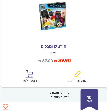
חורטים ומגלים
יצירה
המחיר
המחיר
39.90
57.00
₪
₪
הנוכחי
המקורי
הוא:
היה:
₪57.00.
₪39.90.
כתוב חוות דעת
הוספה לסל
0
דירוגי
מומחים
10
1
דירוגי
גולשים
מצוין