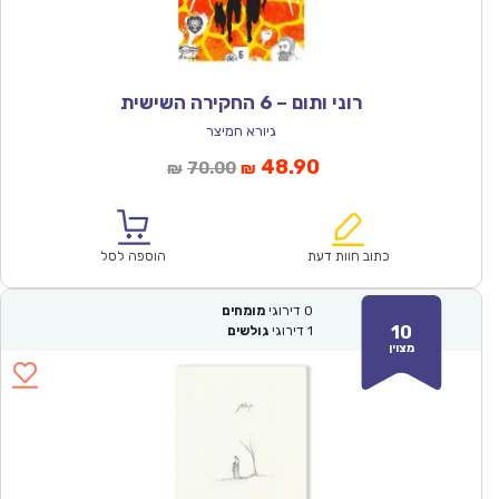
רוני ותום – 6 החקירה השישית
גיורא חמיצר
המחיר
המחיר
48.90
70.00
₪
₪
הנוכחי
המקורי
הוא:
היה:
₪70.00.
₪48.90.
כתוב חוות דעת
הוספה לסל
0
דירוגי
מומחים
10
1
דירוגי
גולשים
מצוין