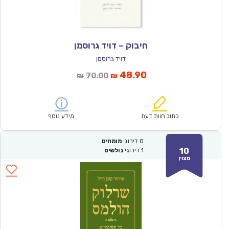
חיבוק – דויד גרוסמן
דויד גרוסמן
המחיר
המחיר
48.90
70.00
₪
₪
הנוכחי
המקורי
הוא:
היה:
₪70.00.
₪48.90.
כתוב חוות דעת
מידע נוסף
0
דירוגי
מומחים
10
1
דירוגי
גולשים
מצוין