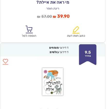
מי ראה את איילת?
רינת הופר
המחיר
המחיר
39.90
57.00
₪
₪
הנוכחי
המקורי
הוא:
היה:
₪57.00.
₪39.90.
כתוב חוות דעת
הוספה לסל
1
דירוגי
מומחים
9.5
1
דירוגי
גולשים
נהדר