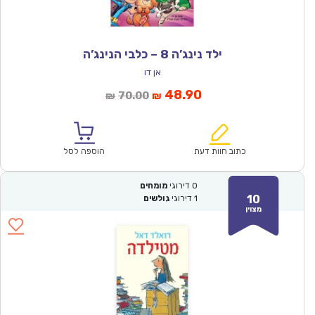
ילד נינג’ה 8 – כלבי הנינג’ה
אן דו
המחיר
המחיר
48.90
70.00
₪
₪
הנוכחי
המקורי
הוא:
היה:
₪70.00.
₪48.90.
כתוב חוות דעת
הוספה לסל
0
דירוגי
מומחים
10
1
דירוגי
גולשים
מצוין