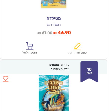
מטילדה
רואלד דאל
המחיר
המחיר
46.90
67.00
₪
₪
הנוכחי
המקורי
הוא:
היה:
₪67.00.
₪46.90.
כתוב חוות דעת
הוספה לסל
0
דירוגי
מומחים
10
1
דירוגי
גולשים
מצוין