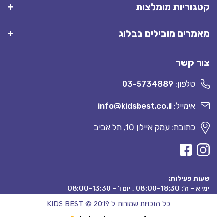
קטגוריות מומלצות
מאמרים מובילים בבלוג
צור קשר
טלפון:
03-5734889
אימייל:
info@kidsbest.co.il
כתובת: עמק איילון 10, תל אביב.
שעות פעילות:
ימי א – ה’: 08:00-18:30 , יום ו’ – 08:00-13:30
כל הזכויות שמורות ל KIDS BEST © 2019