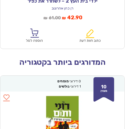
ילדי בית העץ 2 – לשחרר את כפיר
רן כהן אהרונוב
המחיר
המחיר
42.90
61.00
₪
₪
הנוכחי
המקורי
הוא:
היה:
₪61.00.
₪42.90.
כתוב חוות דעת
הוספה לסל
המדורגים ביותר בקטגוריה
0
דירוגי
מומחים
10
1
דירוגי
גולשים
מצוין