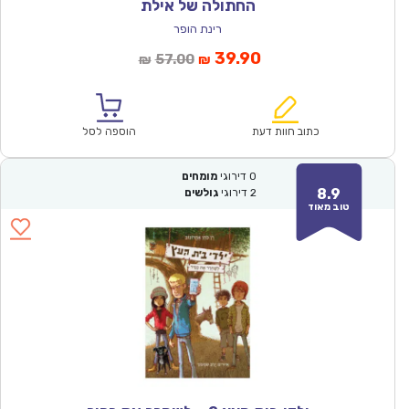
החתולה של אילת
רינת הופר
המחיר
המחיר
39.90
57.00
₪
₪
הנוכחי
המקורי
הוא:
היה:
₪57.00.
₪39.90.
כתוב חוות דעת
הוספה לסל
0
דירוגי
מומחים
8.9
2
דירוגי
גולשים
טוב מאוד