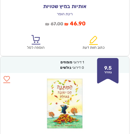
אותיות במיץ שטויות
רינת הופר
המחיר
המחיר
46.90
67.00
₪
₪
הנוכחי
המקורי
הוא:
היה:
₪67.00.
₪46.90.
כתוב חוות דעת
הוספה לסל
1
דירוגי
מומחים
9.5
0
דירוגי
גולשים
נהדר