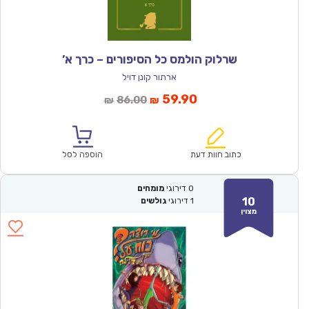
שרלוק הולמס כל הסיפורים – כרך א’
ארתור קונן דויל
המחיר
המחיר
59.90
86.00
₪
₪
הנוכחי
המקורי
הוא:
היה:
₪86.00.
₪59.90.
כתוב חוות דעת
הוספה לסל
0
דירוגי
מומחים
10
1
דירוגי
גולשים
מצוין