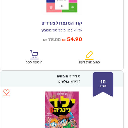
קוד המנצח לצעירים
אלון אולמן ומיכל סולומונוביץ
המחיר
המחיר
54.90
78.00
₪
₪
הנוכחי
המקורי
הוא:
היה:
₪78.00.
₪54.90.
כתוב חוות דעת
הוספה לסל
0
דירוגי
מומחים
10
1
דירוגי
גולשים
מצוין