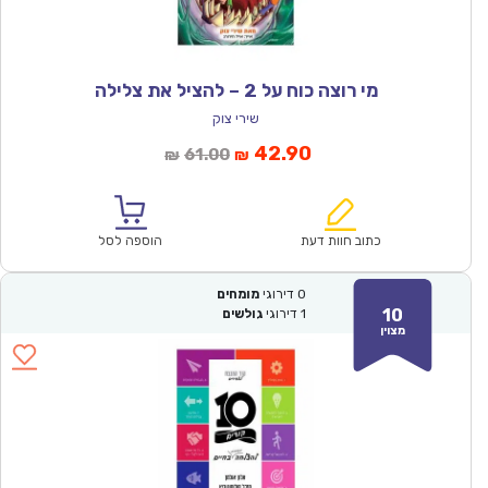
מי רוצה כוח על 2 – להציל את צלילה
שירי צוק
המחיר
המחיר
42.90
61.00
₪
₪
הנוכחי
המקורי
הוא:
היה:
₪61.00.
₪42.90.
כתוב חוות דעת
הוספה לסל
0
דירוגי
מומחים
10
1
דירוגי
גולשים
מצוין