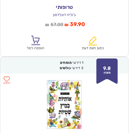
טרופותי
ג'וליה דונלדסון
המחיר
המחיר
39.90
57.00
₪
₪
הנוכחי
המקורי
הוא:
היה:
₪57.00.
₪39.90.
כתוב חוות דעת
הוספה לסל
1
דירוגי
מומחים
9.8
3
דירוגי
גולשים
מצוין