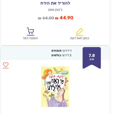
להוריד את הירח
ג'ונתן אמט
המחיר
המחיר
44.90
64.00
₪
₪
הנוכחי
המקורי
הוא:
היה:
₪64.00.
₪44.90.
כתוב חוות דעת
הוספה לסל
1
דירוגי
מומחים
7.8
2
דירוגי
גולשים
טוב