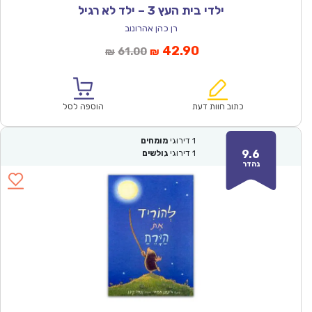
ילדי בית העץ 3 – ילד לא רגיל
רן כהן אהרונוב
המחיר
המחיר
42.90
61.00
₪
₪
הנוכחי
המקורי
הוא:
היה:
₪61.00.
₪42.90.
כתוב חוות דעת
הוספה לסל
1
דירוגי
מומחים
9.6
1
דירוגי
גולשים
נהדר