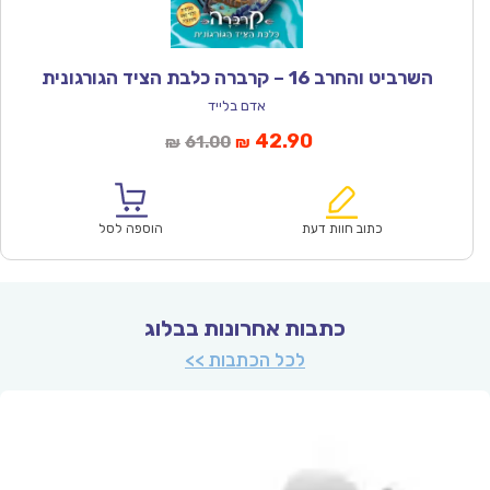
השרביט והחרב 16 – קרברה כלבת הציד הגורגונית
אדם בלייד
המחיר
המחיר
42.90
61.00
₪
₪
הנוכחי
המקורי
הוא:
היה:
₪61.00.
₪42.90.
כתוב חוות דעת
הוספה לסל
כתבות אחרונות בבלוג
לכל הכתבות >>