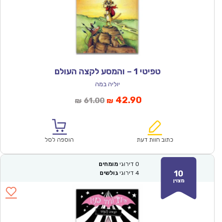
טפיטי 1 – והמסע לקצה העולם
יוליה במה
המחיר
המחיר
42.90
61.00
₪
₪
הנוכחי
המקורי
הוא:
היה:
₪61.00.
₪42.90.
כתוב חוות דעת
הוספה לסל
0
דירוגי
מומחים
10
4
דירוגי
גולשים
מצוין