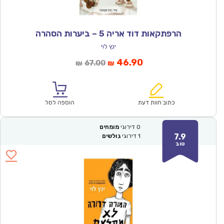
הרפתקאות דוד אריה 5 – ביערות הסהרה
ינץ לוי
המחיר
המחיר
46.90
67.00
₪
₪
הנוכחי
המקורי
הוא:
היה:
₪67.00.
₪46.90.
כתוב חוות דעת
הוספה לסל
0
דירוגי
מומחים
7.9
1
דירוגי
גולשים
טוב