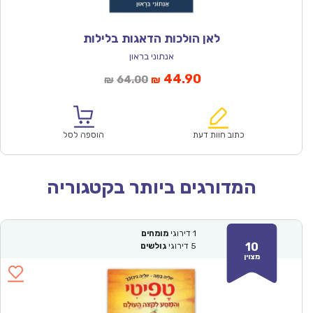
לאן הולכות הדאגות בלילות
אנתוני בראון
המחיר
המחיר
44.90
64.00
₪
₪
הנוכחי
המקורי
הוא:
היה:
₪64.00.
₪44.90.
כתוב חוות דעת
הוספה לסל
המדורגים ביותר בקטגוריה
1
דירוגי
מומחים
10
5
דירוגי
גולשים
מצוין