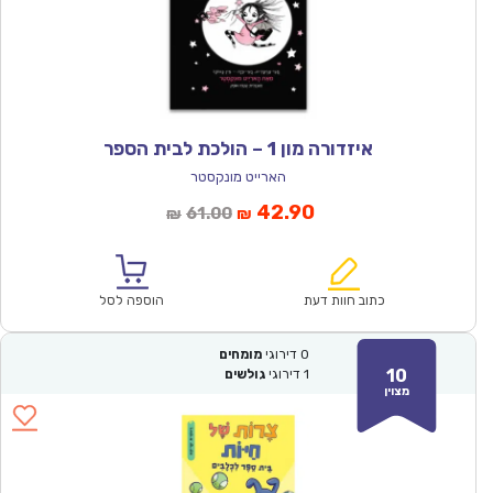
איזדורה מון 1 – הולכת לבית הספר
הארייט מונקסטר
המחיר
המחיר
42.90
61.00
₪
₪
הנוכחי
המקורי
הוא:
היה:
₪61.00.
₪42.90.
כתוב חוות דעת
הוספה לסל
0
דירוגי
מומחים
10
1
דירוגי
גולשים
מצוין