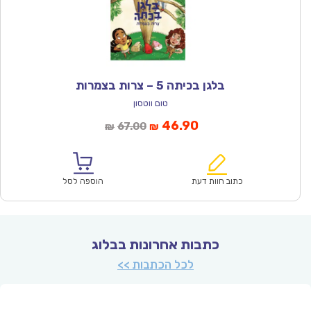
בלגן בכיתה 5 – צרות בצמרות
טום ווטסון
המחיר
המחיר
46.90
67.00
₪
₪
הנוכחי
המקורי
הוא:
היה:
₪67.00.
₪46.90.
כתוב חוות דעת
הוספה לסל
כתבות אחרונות בבלוג
לכל הכתבות >>