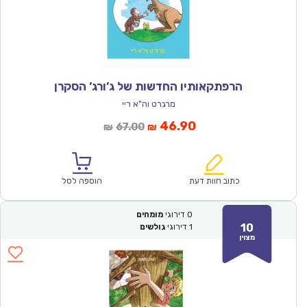
הרפתקאותיו החדשות של ג’ורג’ הסקרן
מרגרט וה"א ריי
המחיר
המחיר
46.90
67.00
₪
₪
הנוכחי
המקורי
הוא:
היה:
₪67.00.
₪46.90.
כתוב חוות דעת
הוספה לסל
0
דירוגי
מומחים
10
1
דירוגי
גולשים
מצוין