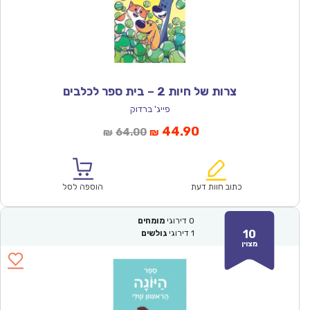
צרות של חיות 2 – בית ספר לכלבים
פייג' ברדוק
המחיר
המחיר
44.90
64.00
₪
₪
הנוכחי
המקורי
הוא:
היה:
₪64.00.
₪44.90.
כתוב חוות דעת
הוספה לסל
0
דירוגי
מומחים
10
1
דירוגי
גולשים
מצוין