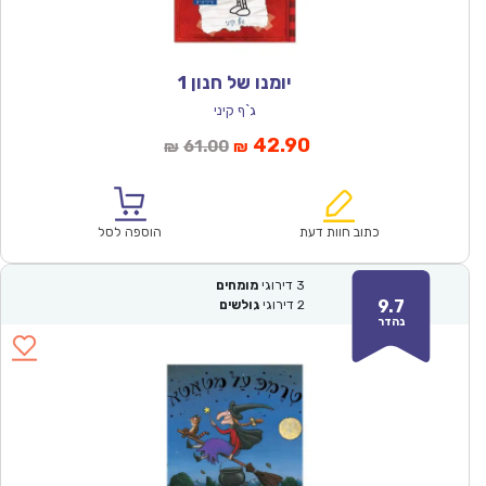
יומנו של חנון 1
ג`ף קיני
המחיר
המחיר
42.90
61.00
₪
₪
הנוכחי
המקורי
הוא:
היה:
₪61.00.
₪42.90.
כתוב חוות דעת
הוספה לסל
3
דירוגי
מומחים
9.7
2
דירוגי
גולשים
נהדר