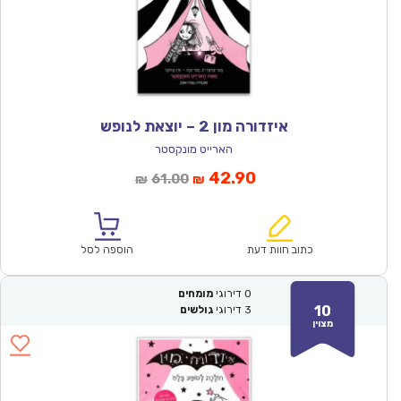
איזדורה מון 2 – יוצאת לנופש
הארייט מונקסטר
המחיר
המחיר
42.90
61.00
₪
₪
הנוכחי
המקורי
הוא:
היה:
₪61.00.
₪42.90.
כתוב חוות דעת
הוספה לסל
0
דירוגי
מומחים
10
3
דירוגי
גולשים
מצוין