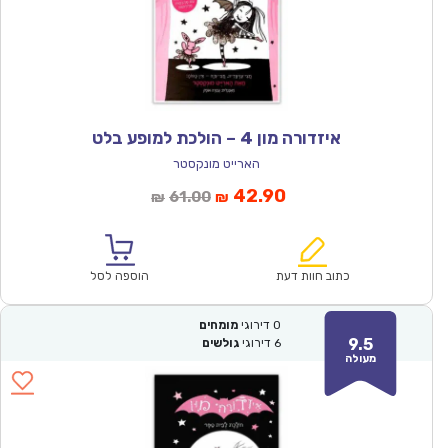
איזדורה מון 4 – הולכת למופע בלט
הארייט מונקסטר
המחיר
המחיר
42.90
61.00
₪
₪
הנוכחי
המקורי
הוא:
היה:
₪61.00.
₪42.90.
כתוב חוות דעת
הוספה לסל
0
דירוגי
מומחים
9.5
6
דירוגי
גולשים
מעולה