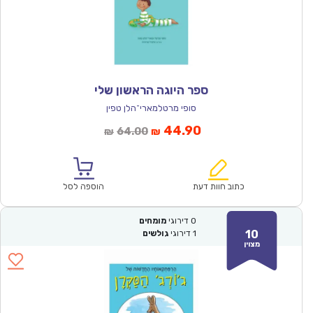
ספר היוגה הראשון שלי
סופי מרטלמארי־הלן טפין
המחיר
המחיר
44.90
64.00
₪
₪
הנוכחי
המקורי
הוא:
היה:
₪64.00.
₪44.90.
כתוב חוות דעת
הוספה לסל
0
דירוגי
מומחים
10
1
דירוגי
גולשים
מצוין