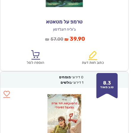
טרמפ על מטאטא
ג'וליה דונלדסון
המחיר
המחיר
39.90
57.00
₪
₪
הנוכחי
המקורי
הוא:
היה:
₪57.00.
₪39.90.
כתוב חוות דעת
הוספה לסל
0
דירוגי
מומחים
8.3
1
דירוגי
גולשים
טוב מאוד