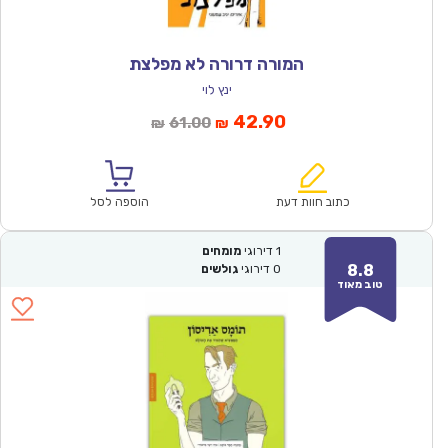
המורה דרורה לא מפלצת
ינץ לוי
המחיר
המחיר
42.90
61.00
₪
₪
הנוכחי
המקורי
הוא:
היה:
₪61.00.
₪42.90.
כתוב חוות דעת
הוספה לסל
1
דירוגי
מומחים
8.8
0
דירוגי
גולשים
טוב מאוד