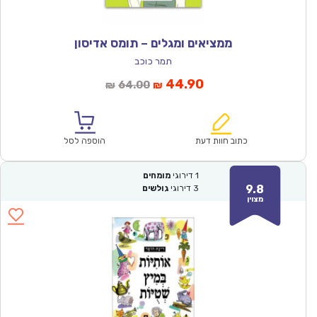
ממציאים ומגלים – תומס אדיסון
תמר כוכב
המחיר
המחיר
44.90
64.00
₪
₪
הנוכחי
המקורי
הוא:
היה:
₪64.00.
₪44.90.
כתוב חוות דעת
הוספה לסל
1
דירוגי
מומחים
9.8
3
דירוגי
גולשים
מצוין