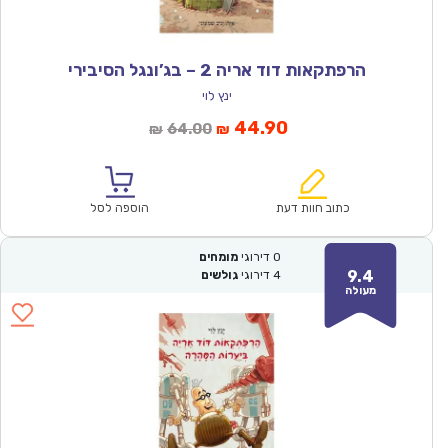
הרפתקאות דוד אריה 2 – בג’ונגל הסיבירי
ינץ לוי
המחיר
המחיר
44.90
64.00
₪
₪
הנוכחי
המקורי
הוא:
היה:
₪64.00.
₪44.90.
כתוב חוות דעת
הוספה לסל
0
דירוגי
מומחים
9.4
4
דירוגי
גולשים
מעולה