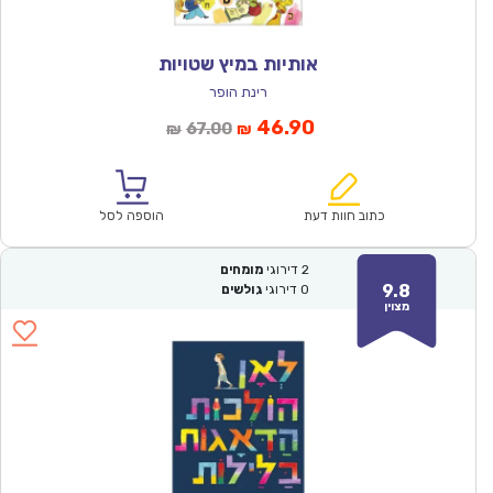
אותיות במיץ שטויות
רינת הופר
המחיר
המחיר
46.90
67.00
₪
₪
הנוכחי
המקורי
הוא:
היה:
₪67.00.
₪46.90.
כתוב חוות דעת
הוספה לסל
2
דירוגי
מומחים
9.8
0
דירוגי
גולשים
מצוין