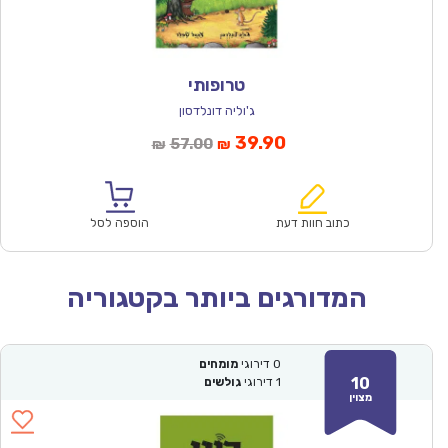
טרופותי
ג'וליה דונלדסון
המחיר
המחיר
39.90
57.00
₪
₪
הנוכחי
המקורי
הוא:
היה:
₪57.00.
₪39.90.
כתוב חוות דעת
הוספה לסל
המדורגים ביותר בקטגוריה
0
דירוגי
מומחים
10
1
דירוגי
גולשים
מצוין