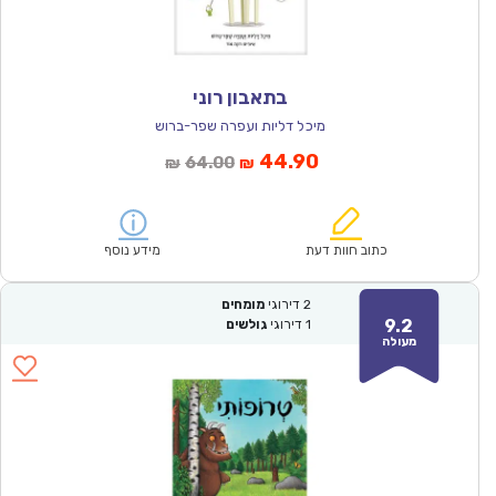
בתאבון רוני
מיכל דליות ועפרה שפר-ברוש
המחיר
המחיר
44.90
64.00
₪
₪
הנוכחי
המקורי
הוא:
היה:
₪64.00.
₪44.90.
כתוב חוות דעת
מידע נוסף
2
דירוגי
מומחים
9.2
1
דירוגי
גולשים
מעולה