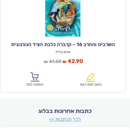
השרביט והחרב 16 – קרברה כלבת הציד הגורגונית
אדם בלייד
המחיר
המחיר
42.90
61.00
₪
₪
הנוכחי
המקורי
הוא:
היה:
₪61.00.
₪42.90.
כתוב חוות דעת
הוספה לסל
כתבות אחרונות בבלוג
לכל הכתבות >>