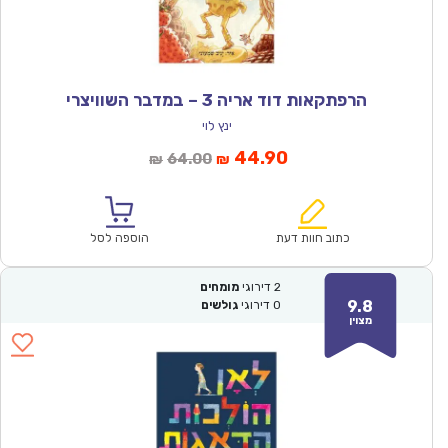
הרפתקאות דוד אריה 3 – במדבר השוויצרי
ינץ לוי
המחיר
המחיר
44.90
64.00
₪
₪
הנוכחי
המקורי
הוא:
היה:
₪64.00.
₪44.90.
כתוב חוות דעת
הוספה לסל
2
דירוגי
מומחים
9.8
0
דירוגי
גולשים
מצוין