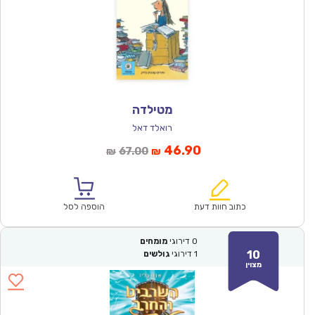
מטילדה
רואלד דאל
המחיר
המחיר
46.90
67.00
₪
₪
הנוכחי
המקורי
הוא:
היה:
₪67.00.
₪46.90.
כתוב חוות דעת
הוספה לסל
0
דירוגי
מומחים
10
1
דירוגי
גולשים
מצוין