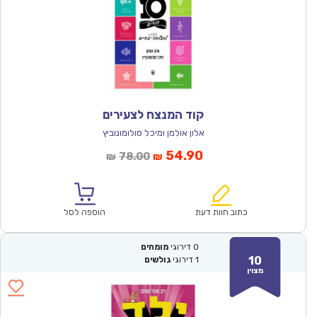
קוד המנצח לצעירים
אלון אולמן ומיכל סולומונוביץ
המחיר
המחיר
54.90
78.00
₪
₪
הנוכחי
המקורי
הוא:
היה:
₪78.00.
₪54.90.
כתוב חוות דעת
הוספה לסל
0
דירוגי
מומחים
10
1
דירוגי
גולשים
מצוין