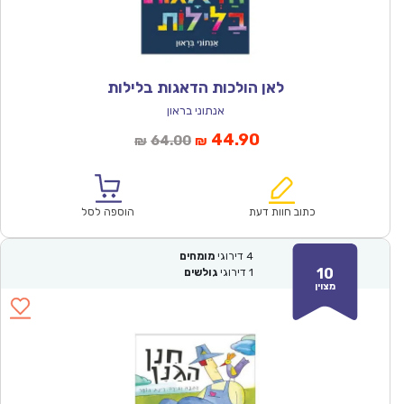
לאן הולכות הדאגות בלילות
אנתוני בראון
המחיר
המחיר
44.90
64.00
₪
₪
הנוכחי
המקורי
הוא:
היה:
₪64.00.
₪44.90.
כתוב חוות דעת
הוספה לסל
4
דירוגי
מומחים
10
1
דירוגי
גולשים
מצוין