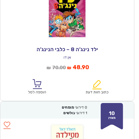
ילד נינג’ה 8 – כלבי הנינג’ה
אן דו
המחיר
המחיר
48.90
70.00
₪
₪
הנוכחי
המקורי
הוא:
היה:
₪70.00.
₪48.90.
כתוב חוות דעת
הוספה לסל
0
דירוגי
מומחים
10
1
דירוגי
גולשים
מצוין