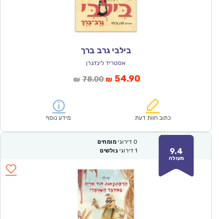
בילבי גרב ברך
אסטריד לינדגרן
המחיר
המחיר
54.90
78.00
₪
₪
הנוכחי
המקורי
הוא:
היה:
₪78.00.
₪54.90.
כתוב חוות דעת
מידע נוסף
0
דירוגי
מומחים
9.4
1
דירוגי
גולשים
מעולה