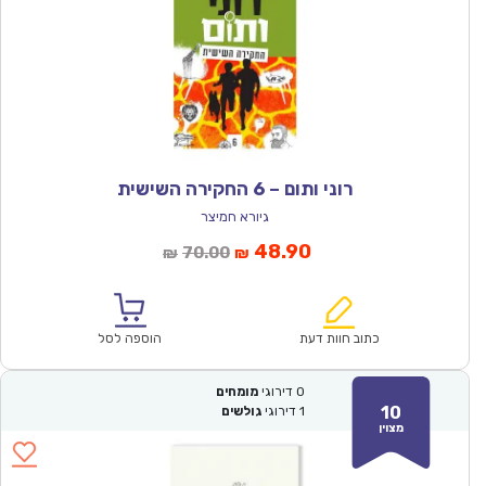
רוני ותום – 6 החקירה השישית
גיורא חמיצר
המחיר
המחיר
48.90
70.00
₪
₪
הנוכחי
המקורי
הוא:
היה:
₪70.00.
₪48.90.
כתוב חוות דעת
הוספה לסל
0
דירוגי
מומחים
10
1
דירוגי
גולשים
מצוין