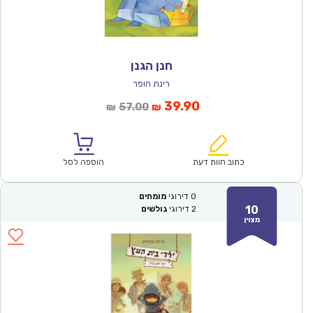
חנן הגנן
רינת הופר
המחיר
המחיר
39.90
57.00
₪
₪
הנוכחי
המקורי
הוא:
היה:
₪57.00.
₪39.90.
כתוב חוות דעת
הוספה לסל
0
דירוגי
מומחים
10
2
דירוגי
גולשים
מצוין