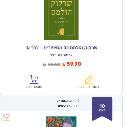
שרלוק הולמס כל הסיפורים – כרך א’
ארתור קונן דויל
המחיר
המחיר
59.90
86.00
₪
₪
הנוכחי
המקורי
הוא:
היה:
₪86.00.
₪59.90.
כתוב חוות דעת
הוספה לסל
0
דירוגי
מומחים
10
1
דירוגי
גולשים
מצוין