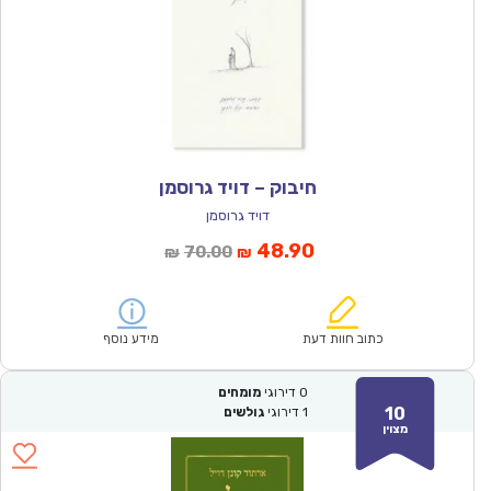
חיבוק – דויד גרוסמן
דויד גרוסמן
המחיר
המחיר
48.90
70.00
₪
₪
הנוכחי
המקורי
הוא:
היה:
₪70.00.
₪48.90.
כתוב חוות דעת
מידע נוסף
0
דירוגי
מומחים
10
1
דירוגי
גולשים
מצוין