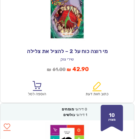
מי רוצה כוח על 2 – להציל את צלילה
שירי צוק
המחיר
המחיר
42.90
61.00
₪
₪
הנוכחי
המקורי
הוא:
היה:
₪61.00.
₪42.90.
כתוב חוות דעת
הוספה לסל
0
דירוגי
מומחים
10
1
דירוגי
גולשים
מצוין