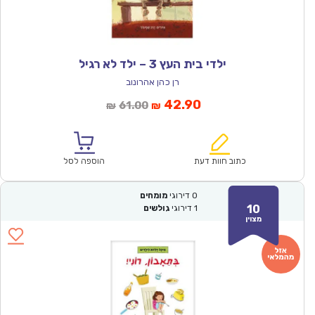
ילדי בית העץ 3 – ילד לא רגיל
רן כהן אהרונוב
המחיר
המחיר
42.90
61.00
₪
₪
הנוכחי
המקורי
הוא:
היה:
₪61.00.
₪42.90.
כתוב חוות דעת
הוספה לסל
0
דירוגי
מומחים
10
1
דירוגי
גולשים
מצוין