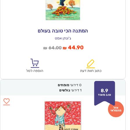
המתנה הכי טובה בעולם
ג'ונתן אמט
המחיר
המחיר
44.90
64.00
₪
₪
הנוכחי
המקורי
הוא:
היה:
₪64.00.
₪44.90.
כתוב חוות דעת
הוספה לסל
0
דירוגי
מומחים
8.9
1
דירוגי
גולשים
טוב מאוד