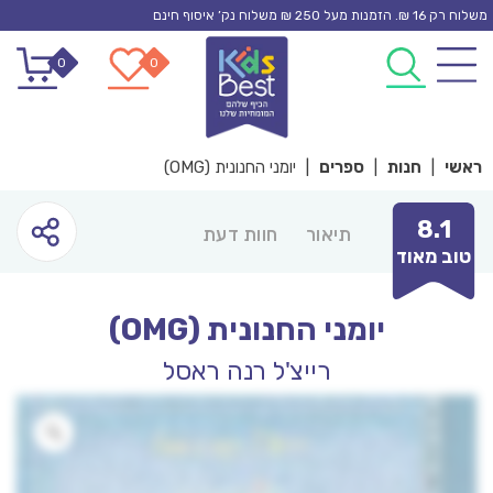
Ski
משלוח רק 16 ₪. הזמנות מעל 250 ₪ משלוח נק’ איסוף חינם
t
0
0
conten
ראשי
|
חנות
|
ספרים
|
יומני החנונית (OMG)
8.1
תיאור
חוות דעת
טוב מאוד
יומני החנונית (OMG)
רייצ'ל רנה ראסל