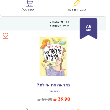
הוא:
היה:
₪64.00.
₪44.90.
כתוב חוות דעת
הוספה לסל
1
דירוגי
מומחים
7.8
2
דירוגי
גולשים
טוב
מי ראה את איילת?
רינת הופר
המחיר
המחיר
39.90
57.00
₪
₪
הנוכחי
המקורי