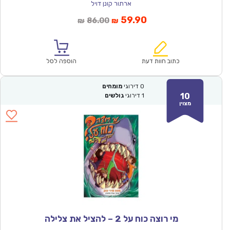
ארתור קונן דויל
המחיר
המחיר
59.90
86.00
₪
₪
הנוכחי
המקורי
הוא:
היה:
₪86.00.
₪59.90.
כתוב חוות דעת
הוספה לסל
0
דירוגי
מומחים
10
1
דירוגי
גולשים
מצוין
מי רוצה כוח על 2 – להציל את צלילה