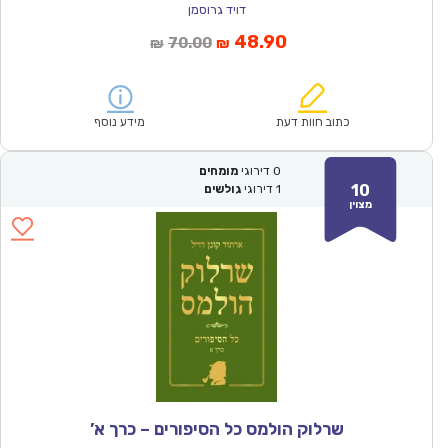
דויד גרוסמן
המחיר
המחיר
48.90
70.00
₪
₪
הנוכחי
המקורי
הוא:
היה:
₪70.00.
₪48.90.
כתוב חוות דעת
מידע נוסף
0
דירוגי
מומחים
10
1
דירוגי
גולשים
מצוין
שרלוק הולמס כל הסיפורים – כרך א’