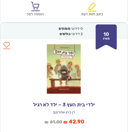
הוא:
היה:
₪64.00.
₪44.90.
כתוב חוות דעת
הוספה לסל
0
דירוגי
מומחים
10
2
דירוגי
גולשים
מצוין
ילדי בית העץ 3 – ילד לא רגיל
רן כהן אהרונוב
המחיר
המחיר
42.90
61.00
₪
₪
הנוכחי
המקורי