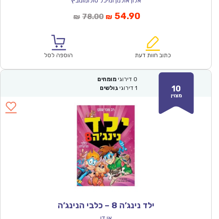
אלון אולמן ומיכל סולומונוביץ
המחיר
המחיר
54.90
78.00
₪
₪
הנוכחי
המקורי
הוא:
היה:
₪78.00.
₪54.90.
כתוב חוות דעת
הוספה לסל
0
דירוגי
מומחים
10
1
דירוגי
גולשים
מצוין
ילד נינג’ה 8 – כלבי הנינג’ה
אן דו