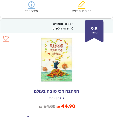
הוא:
היה:
₪57.00.
₪39.90.
כתוב חוות דעת
מידע נוסף
1
דירוגי
מומחים
9.5
0
דירוגי
גולשים
נהדר
המתנה הכי טובה בעולם
ג'ונתן אמט
המחיר
המחיר
44.90
64.00
₪
₪
הנוכחי
המקורי