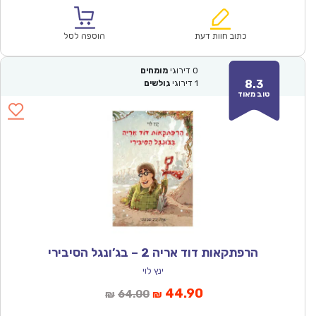
הוא:
היה:
₪57.00.
₪39.90.
כתוב חוות דעת
הוספה לסל
0
דירוגי
מומחים
8.3
1
דירוגי
גולשים
טוב מאוד
הרפתקאות דוד אריה 2 – בג’ונגל הסיבירי
ינץ לוי
המחיר
המחיר
44.90
64.00
₪
₪
הנוכחי
המקורי