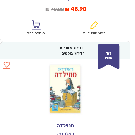
המחיר
המחיר
48.90
70.00
₪
₪
הנוכחי
המקורי
הוא:
היה:
₪70.00.
₪48.90.
כתוב חוות דעת
הוספה לסל
0
דירוגי
מומחים
10
1
דירוגי
גולשים
מצוין
מטילדה
רואלד דאל