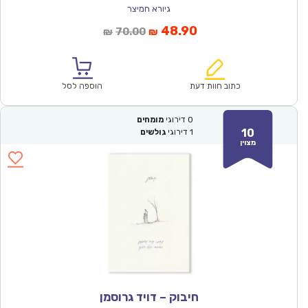
גיורא חמיצר
המחיר
המחיר
48.90
70.00
₪
₪
הנוכחי
המקורי
הוא:
היה:
₪70.00.
₪48.90.
כתוב חוות דעת
הוספה לסל
0
דירוגי
מומחים
10
1
דירוגי
גולשים
מצוין
חיבוק – דויד גרוסמן