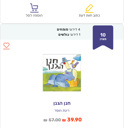
הוא:
היה:
₪57.00.
₪39.90.
כתוב חוות דעת
הוספה לסל
4
דירוגי
מומחים
10
1
דירוגי
גולשים
מצוין
חנן הגנן
רינת הופר
המחיר
המחיר
39.90
57.00
₪
₪
הנוכחי
המקורי