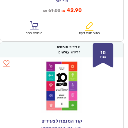
שירי צוק
המחיר
המחיר
42.90
61.00
₪
₪
הנוכחי
המקורי
הוא:
היה:
₪61.00.
₪42.90.
כתוב חוות דעת
הוספה לסל
0
דירוגי
מומחים
10
1
דירוגי
גולשים
מצוין
קוד המנצח לצעירים