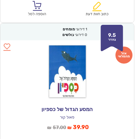
הוא:
היה:
₪61.00.
₪42.90.
כתוב חוות דעת
הוספה לסל
1
דירוגי
מומחים
9.5
0
דירוגי
גולשים
נהדר
המסע הגדול של כספיון
פאול קור
המחיר
המחיר
39.90
57.00
₪
₪
הנוכחי
המקורי