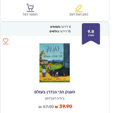
הנוכחי
המקורי
הוא:
היה:
₪64.00.
₪44.90.
כתוב חוות דעת
הוספה לסל
4
דירוגי
מומחים
9.8
15
דירוגי
גולשים
מצוין
הענק הכי גנדרן בעולם
ג'וליה דונלדסון
המחיר
המחיר
39.90
57.00
₪
₪
הנוכחי
המקורי