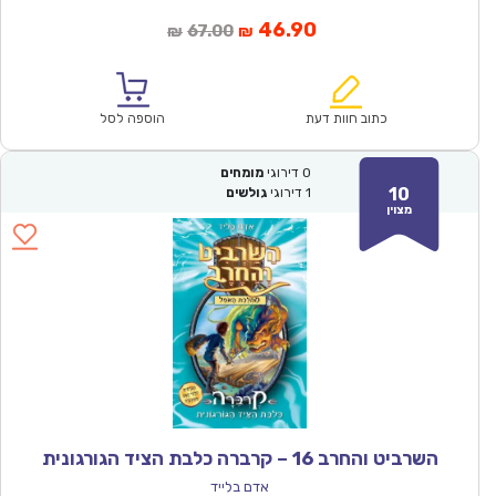
המחיר
המחיר
46.90
67.00
₪
₪
הנוכחי
המקורי
הוא:
היה:
₪67.00.
₪46.90.
כתוב חוות דעת
הוספה לסל
0
דירוגי
מומחים
10
1
דירוגי
גולשים
מצוין
השרביט והחרב 16 – קרברה כלבת הציד הגורגונית
אדם בלייד