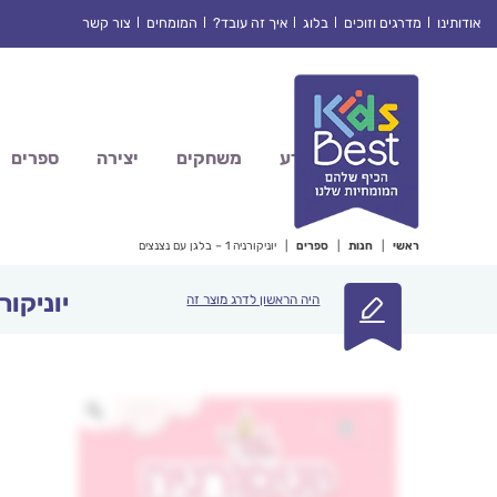
Ski
אודותינו
מדרגים וזוכים
בלוג
איך זה עובד?
המומחים
צור קשר
t
conten
מדע
משחקים
יצירה
ספרים
ראשי
|
חנות
|
ספרים
|
יוניקורניה 1 – בלגן עם נצנצים
יוניקורניה 1 – בלגן
היה הראשון לדרג מוצר זה