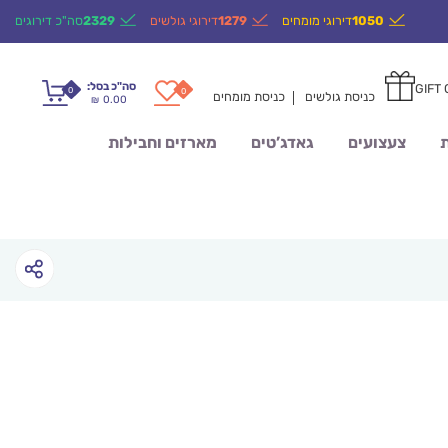
1050
דירוגי מומחים
1279
דירוגי גולשים
2329
סה"כ דירוגים
סה"כ בסל:
GIFT
0
0
כניסת גולשים
כניסת מומחים
0.00
₪
ת
צעצועים
גאדג’טים
מארזים וחבילות