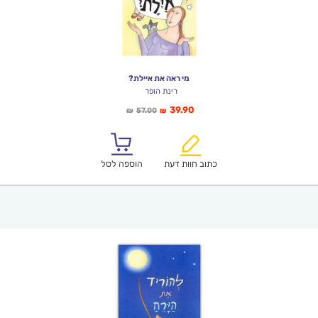
מי ראה את איילת?
רינת הופר
המחיר
המחיר
39.90
57.00
₪
₪
הנוכחי
המקורי
הוא:
היה:
₪57.00.
₪39.90.
כתוב חוות דעת
הוספה לסל