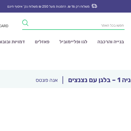
משלוח רק 16 ₪. הזמנות מעל 250 ₪ משלוח נק’ איסוף חינם
Products
 CARD
search
בנייה והרכבה
לגו ופליימוביל
פאזלים
דמויות ובובו
 עם נצנצים
|
אנה פונטס