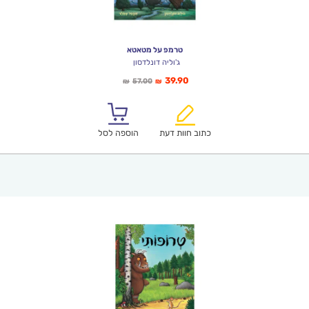
טרמפ על מטאטא
ג'וליה דונלדסון
המחיר
המחיר
39.90
57.00
₪
₪
הנוכחי
המקורי
הוא:
היה:
₪57.00.
₪39.90.
כתוב חוות דעת
הוספה לסל