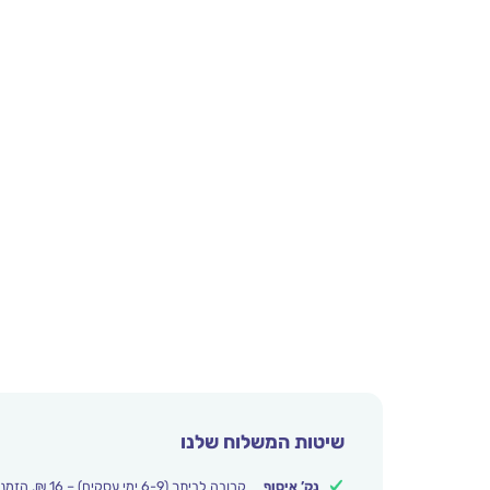
שיטות המשלוח שלנו
נק’ איסוף
קרובה לביתך (6-9 ימי עסקים) – 16 ₪. הזמנות מעל 250 ₪ משלוח חינם.