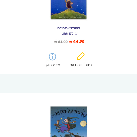
להוריד את הירח
ג'ונתן אמט
המחיר
המחיר
44.90
64.00
₪
₪
הנוכחי
המקורי
הוא:
היה:
₪64.00.
₪44.90.
כתוב חוות דעת
מידע נוסף