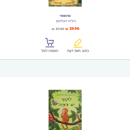
טרופותי
ג'וליה דונלדסון
המחיר
המחיר
39.90
57.00
₪
₪
הנוכחי
המקורי
הוא:
היה:
₪57.00.
₪39.90.
כתוב חוות דעת
הוספה לסל