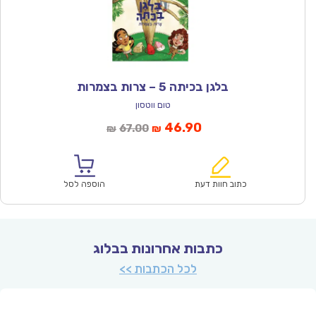
בלגן בכיתה 5 – צרות בצמרות
טום ווטסון
המחיר
המחיר
46.90
67.00
₪
₪
הנוכחי
המקורי
הוא:
היה:
₪67.00.
₪46.90.
כתוב חוות דעת
הוספה לסל
כתבות אחרונות בבלוג
לכל הכתבות >>