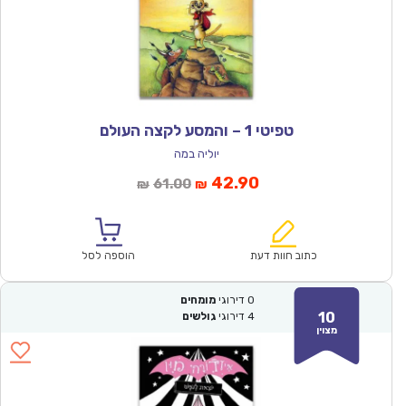
טפיטי 1 – והמסע לקצה העולם
יוליה במה
המחיר
המחיר
42.90
61.00
₪
₪
הנוכחי
המקורי
הוא:
היה:
₪61.00.
₪42.90.
כתוב חוות דעת
הוספה לסל
0
דירוגי
מומחים
10
4
דירוגי
גולשים
מצוין