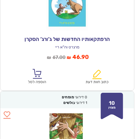
הרפתקאותיו החדשות של ג’ורג’ הסקרן
מרגרט וה"א ריי
המחיר
המחיר
46.90
67.00
₪
₪
הנוכחי
המקורי
הוא:
היה:
₪67.00.
₪46.90.
כתוב חוות דעת
הוספה לסל
0
דירוגי
מומחים
10
1
דירוגי
גולשים
מצוין