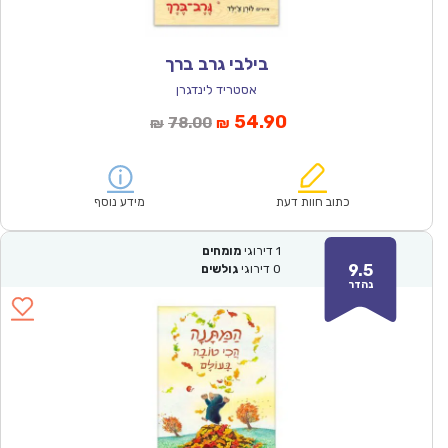
בילבי גרב ברך
אסטריד לינדגרן
המחיר
המחיר
54.90
78.00
₪
₪
הנוכחי
המקורי
הוא:
היה:
₪78.00.
₪54.90.
כתוב חוות דעת
מידע נוסף
1
דירוגי
מומחים
9.5
0
דירוגי
גולשים
נהדר