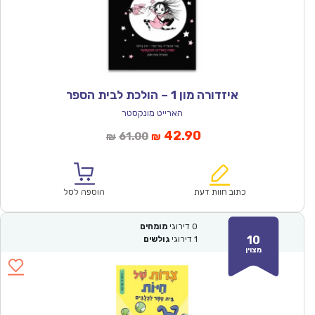
איזדורה מון 1 – הולכת לבית הספר
הארייט מונקסטר
המחיר
המחיר
42.90
61.00
₪
₪
הנוכחי
המקורי
הוא:
היה:
₪61.00.
₪42.90.
כתוב חוות דעת
הוספה לסל
0
דירוגי
מומחים
10
1
דירוגי
גולשים
מצוין