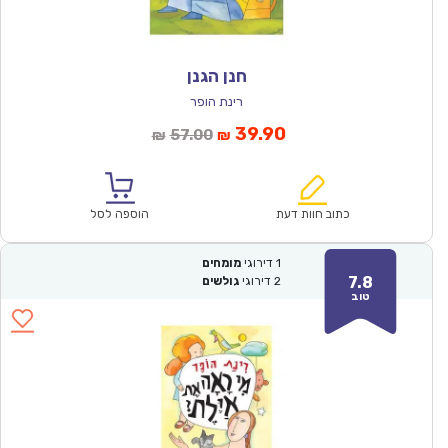
חנן הגנן
רינת הופר
המחיר
המחיר
39.90
57.00
₪
₪
הנוכחי
המקורי
הוא:
היה:
₪57.00.
₪39.90.
כתוב חוות דעת
הוספה לסל
1
דירוגי
מומחים
7.8
2
דירוגי
גולשים
טוב