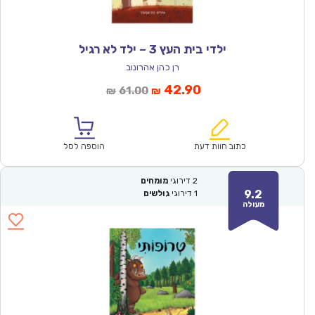
ילדי בית העץ 3 – ילד לא רגיל
רן כהן אהרונוב
המחיר
המחיר
42.90
61.00
₪
₪
הנוכחי
המקורי
הוא:
היה:
₪61.00.
₪42.90.
כתוב חוות דעת
הוספה לסל
2
דירוגי
מומחים
9.2
1
דירוגי
גולשים
מעולה