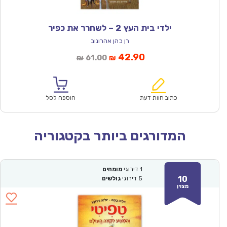
ילדי בית העץ 2 – לשחרר את כפיר
רן כהן אהרונוב
המחיר
המחיר
42.90
61.00
₪
₪
הנוכחי
המקורי
הוא:
היה:
₪61.00.
₪42.90.
כתוב חוות דעת
הוספה לסל
המדורגים ביותר בקטגוריה
1
דירוגי
מומחים
10
5
דירוגי
גולשים
מצוין