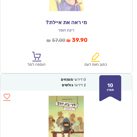
מי ראה את איילת?
רינת הופר
המחיר
המחיר
39.90
57.00
₪
₪
הנוכחי
המקורי
הוא:
היה:
₪57.00.
₪39.90.
כתוב חוות דעת
הוספה לסל
0
דירוגי
מומחים
10
2
דירוגי
גולשים
מצוין