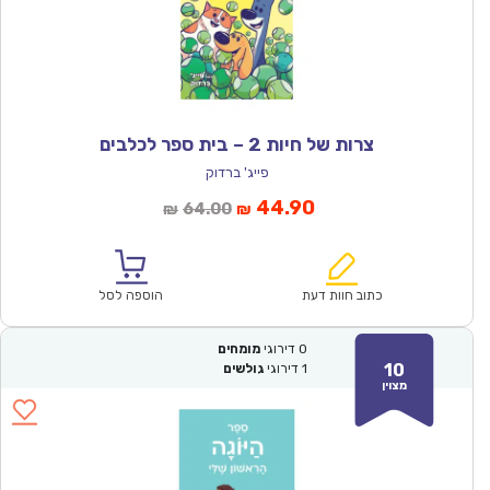
צרות של חיות 2 – בית ספר לכלבים
פייג' ברדוק
המחיר
המחיר
44.90
64.00
₪
₪
הנוכחי
המקורי
הוא:
היה:
₪64.00.
₪44.90.
כתוב חוות דעת
הוספה לסל
0
דירוגי
מומחים
10
1
דירוגי
גולשים
מצוין