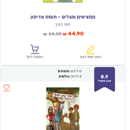
ממציאים ומגלים – תומס אדיסון
תמר כוכב
המחיר
המחיר
44.90
64.00
₪
₪
הנוכחי
המקורי
הוא:
היה:
₪64.00.
₪44.90.
כתוב חוות דעת
הוספה לסל
0
דירוגי
מומחים
8.9
2
דירוגי
גולשים
טוב מאוד