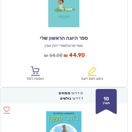
ספר היוגה הראשון שלי
סופי מרטלמארי־הלן טפין
המחיר
המחיר
44.90
64.00
₪
₪
הנוכחי
המקורי
הוא:
היה:
₪64.00.
₪44.90.
כתוב חוות דעת
הוספה לסל
0
דירוגי
מומחים
10
1
דירוגי
גולשים
מצוין