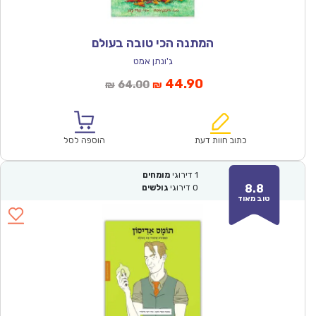
המתנה הכי טובה בעולם
ג'ונתן אמט
המחיר
המחיר
44.90
64.00
₪
₪
הנוכחי
המקורי
הוא:
היה:
₪64.00.
₪44.90.
כתוב חוות דעת
הוספה לסל
1
דירוגי
מומחים
8.8
0
דירוגי
גולשים
טוב מאוד