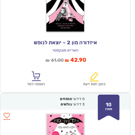
איזדורה מון 2 – יוצאת לנופש
הארייט מונקסטר
המחיר
המחיר
42.90
61.00
₪
₪
הנוכחי
המקורי
הוא:
היה:
₪61.00.
₪42.90.
כתוב חוות דעת
הוספה לסל
0
דירוגי
מומחים
10
3
דירוגי
גולשים
מצוין