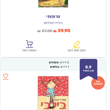
טרופותי
ג'וליה דונלדסון
המחיר
המחיר
39.90
57.00
₪
₪
הנוכחי
המקורי
הוא:
היה:
₪57.00.
₪39.90.
כתוב חוות דעת
הוספה לסל
0
דירוגי
מומחים
8.9
1
דירוגי
גולשים
טוב מאוד