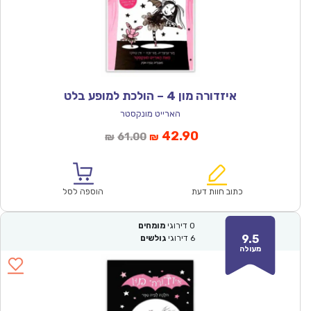
איזדורה מון 4 – הולכת למופע בלט
הארייט מונקסטר
המחיר
המחיר
42.90
61.00
₪
₪
הנוכחי
המקורי
הוא:
היה:
₪61.00.
₪42.90.
כתוב חוות דעת
הוספה לסל
0
דירוגי
מומחים
9.5
6
דירוגי
גולשים
מעולה