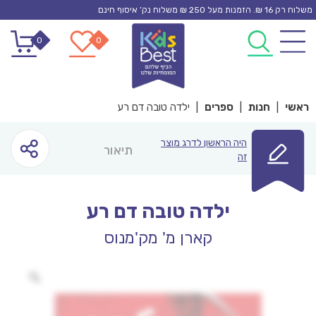
Ski
משלוח רק 16 ₪. הזמנות מעל 250 ₪ משלוח נק’ איסוף חינם
t
0
0
conten
ראשי
|
חנות
|
ספרים
|
ילדה טובה דם רע
היה הראשון לדרג מוצר
תיאור
זה
ילדה טובה דם רע
קארן מ' מק'מנוס