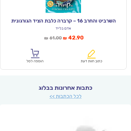
השרביט והחרב 16 – קרברה כלבת הציד הגורגונית
אדם בלייד
המחיר
המחיר
42.90
61.00
₪
₪
הנוכחי
המקורי
הוא:
היה:
₪61.00.
₪42.90.
כתוב חוות דעת
הוספה לסל
כתבות אחרונות בבלוג
לכל הכתבות >>