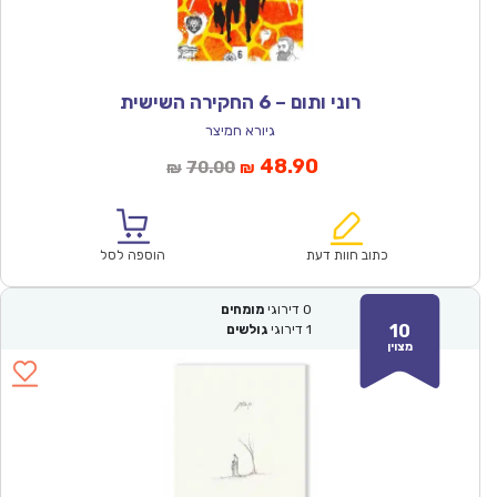
רוני ותום – 6 החקירה השישית
גיורא חמיצר
המחיר
המחיר
48.90
70.00
₪
₪
הנוכחי
המקורי
הוא:
היה:
₪70.00.
₪48.90.
כתוב חוות דעת
הוספה לסל
0
דירוגי
מומחים
10
1
דירוגי
גולשים
מצוין