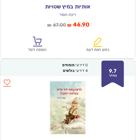
אותיות במיץ שטויות
רינת הופר
המחיר
המחיר
46.90
67.00
₪
₪
הנוכחי
המקורי
הוא:
היה:
₪67.00.
₪46.90.
כתוב חוות דעת
הוספה לסל
0
דירוגי
מומחים
9.7
4
דירוגי
גולשים
נהדר