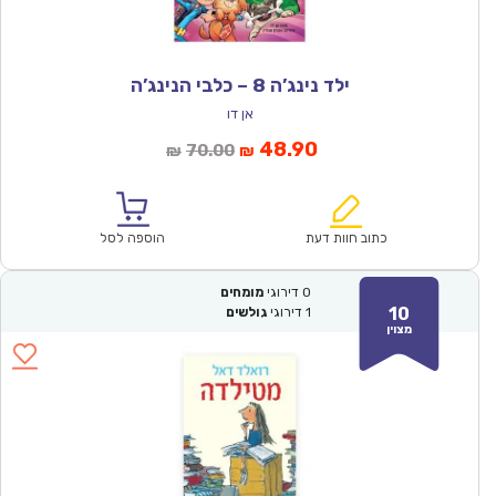
ילד נינג’ה 8 – כלבי הנינג’ה
אן דו
המחיר
המחיר
48.90
70.00
₪
₪
הנוכחי
המקורי
הוא:
היה:
₪70.00.
₪48.90.
כתוב חוות דעת
הוספה לסל
0
דירוגי
מומחים
10
1
דירוגי
גולשים
מצוין