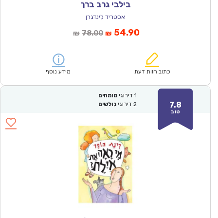
בילבי גרב ברך
אסטריד לינדגרן
המחיר
המחיר
54.90
78.00
₪
₪
הנוכחי
המקורי
הוא:
היה:
₪78.00.
₪54.90.
כתוב חוות דעת
מידע נוסף
1
דירוגי
מומחים
7.8
2
דירוגי
גולשים
טוב