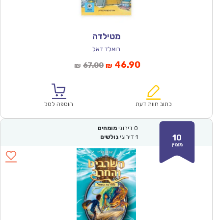
מטילדה
רואלד דאל
המחיר
המחיר
46.90
67.00
₪
₪
הנוכחי
המקורי
הוא:
היה:
₪67.00.
₪46.90.
כתוב חוות דעת
הוספה לסל
0
דירוגי
מומחים
10
1
דירוגי
גולשים
מצוין