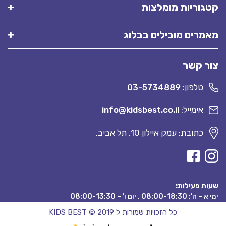
קטגוריות מומלצות
מאמרים מובילים בבלוג
צור קשר
טלפון:
03-5734889
אימייל:
info@kidsbest.co.il
כתובת: עמק איילון 10, תל אביב.
שעות פעילות:
ימי א – ה’: 08:00-18:30 , יום ו’ – 08:00-13:30
כל הזכויות שמורות ל KIDS BEST © 2019