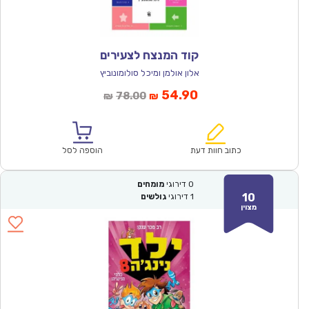
קוד המנצח לצעירים
אלון אולמן ומיכל סולומונוביץ
המחיר
המחיר
54.90
78.00
₪
₪
הנוכחי
המקורי
הוא:
היה:
₪78.00.
₪54.90.
כתוב חוות דעת
הוספה לסל
0
דירוגי
מומחים
10
1
דירוגי
גולשים
מצוין