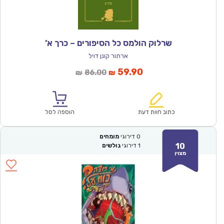
שרלוק הולמס כל הסיפורים – כרך א’
ארתור קונן דויל
המחיר
המחיר
59.90
86.00
₪
₪
הנוכחי
המקורי
הוא:
היה:
₪86.00.
₪59.90.
כתוב חוות דעת
הוספה לסל
0
דירוגי
מומחים
10
1
דירוגי
גולשים
מצוין