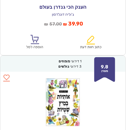
הענק הכי גנדרן בעולם
ג'וליה דונלדסון
המחיר
המחיר
39.90
57.00
₪
₪
הנוכחי
המקורי
הוא:
היה:
₪57.00.
₪39.90.
כתוב חוות דעת
הוספה לסל
1
דירוגי
מומחים
9.8
3
דירוגי
גולשים
מצוין