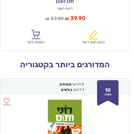
חנן הגנן
רינת הופר
המחיר
המחיר
39.90
57.00
₪
₪
הנוכחי
המקורי
הוא:
היה:
₪57.00.
₪39.90.
כתוב חוות דעת
הוספה לסל
המדורגים ביותר בקטגוריה
0
דירוגי
מומחים
10
1
דירוגי
גולשים
מצוין