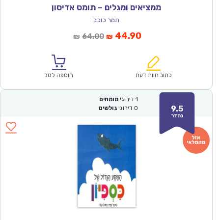
ממציאים ומגלים – תומס אדיסון
תמר כוכב
המחיר
המחיר
44.90
64.00
₪
₪
הנוכחי
המקורי
הוא:
היה:
₪64.00.
₪44.90.
כתוב חוות דעת
הוספה לסל
1
דירוגי
מומחים
9.5
0
דירוגי
גולשים
נהדר