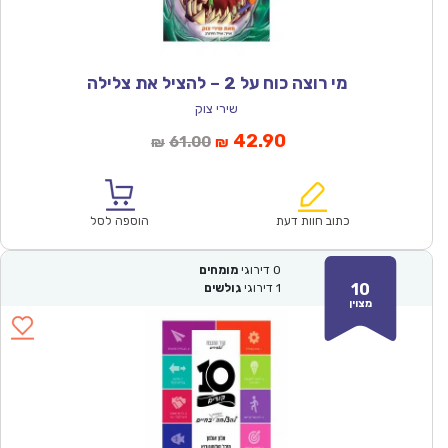
מי רוצה כוח על 2 – להציל את צלילה
שירי צוק
המחיר
המחיר
42.90
61.00
₪
₪
הנוכחי
המקורי
הוא:
היה:
₪61.00.
₪42.90.
כתוב חוות דעת
הוספה לסל
0
דירוגי
מומחים
10
1
דירוגי
גולשים
מצוין