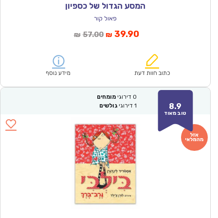
המסע הגדול של כספיון
פאול קור
המחיר
המחיר
39.90
57.00
₪
₪
הנוכחי
המקורי
הוא:
היה:
₪57.00.
₪39.90.
כתוב חוות דעת
מידע נוסף
0
דירוגי
מומחים
8.9
1
דירוגי
גולשים
טוב מאוד