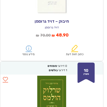
חיבוק – דויד גרוסמן
דויד גרוסמן
המחיר
המחיר
48.90
70.00
₪
₪
הנוכחי
המקורי
הוא:
היה:
₪70.00.
₪48.90.
כתוב חוות דעת
מידע נוסף
0
דירוגי
מומחים
10
1
דירוגי
גולשים
מצוין