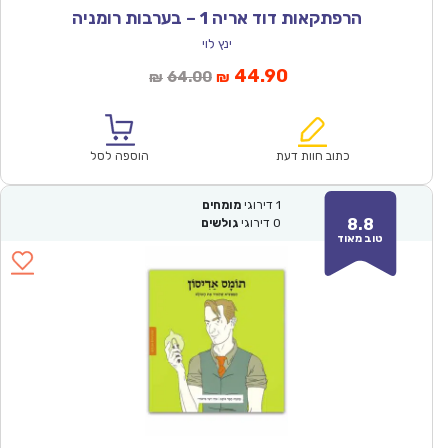
הרפתקאות דוד אריה 1 – בערבות רומניה
ינץ לוי
המחיר
המחיר
44.90
64.00
₪
₪
הנוכחי
המקורי
הוא:
היה:
₪64.00.
₪44.90.
כתוב חוות דעת
הוספה לסל
1
דירוגי
מומחים
8.8
0
דירוגי
גולשים
טוב מאוד