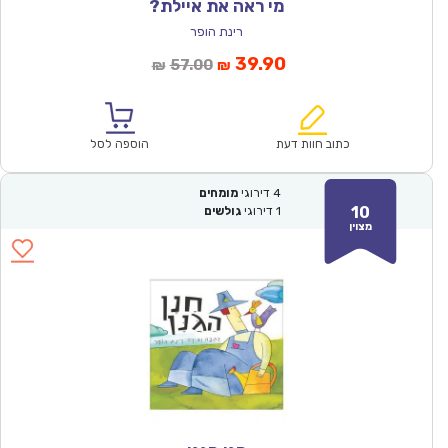
מי ראה את איילת?
רינת הופר
המחיר
המחיר
39.90
57.00
₪
₪
הנוכחי
המקורי
הוא:
היה:
₪57.00.
₪39.90.
כתוב חוות דעת
הוספה לסל
4
דירוגי
מומחים
10
1
דירוגי
גולשים
מצוין