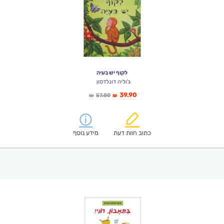
לקוף יש בעיה
ג'וליה דונלדסון
המחיר
המחיר
39.90
57.00
₪
₪
הנוכחי
המקורי
הוא:
היה:
₪57.00.
₪39.90.
כתוב חוות דעת
מידע נוסף