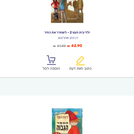
ילדי בית העץ 2 – לשחרר את כפיר
רן כהן אהרונוב
המחיר
המחיר
42.90
61.00
₪
₪
הנוכחי
המקורי
הוא:
היה:
₪61.00.
₪42.90.
כתוב חוות דעת
הוספה לסל