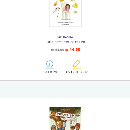
בתאבון רוני
מיכל דליות ועפרה שפר-ברוש
המחיר
המחיר
44.90
64.00
₪
₪
הנוכחי
המקורי
הוא:
היה:
₪64.00.
₪44.90.
כתוב חוות דעת
מידע נוסף