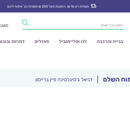
משלוח רק 16 ₪. הזמנות מעל 250 ₪ משלוח נק’ איסוף חינם
Products
 CARD
search
בנייה והרכבה
לגו ופליימוביל
פאזלים
דמויות ובובו
מוח השלם
|
דניאל ג'סיגלטינה פיין ברייסון