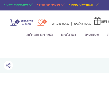
1050
דירוגי מומחים
1279
דירוגי גולשים
2329
סה"כ דירוגים
סה"כ בסל:
GIFT
0
0
כניסת גולשים
כניסת מומחים
0.00
₪
ת
צעצועים
גאדג’טים
מארזים וחבילות