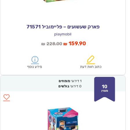
פארק שעשועים – פליימוביל 71571
playmobil
המחיר
המחיר
159.90
228.00
₪
₪
הנוכחי
המקורי
הוא:
היה:
₪228.00.
₪159.90.
כתוב חוות דעת
מידע נוסף
1
דירוגי
מומחים
10
0
דירוגי
גולשים
מצוין