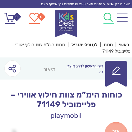
Ski
משלוח רק 16 ₪. הזמנות מעל 250 ₪ משלוח נק’ איסוף חינם
t
0
0
conten
ראשי
|
חנות
|
לגו ופליימוביל
|
כוחות הימ”מ צוות חילוץ אווירי –
פליימוביל 71149
היה הראשון לדרג מוצר
תיאור
זה
כוחות הימ”מ צוות חילוץ אווירי –
פליימוביל 71149
playmobil