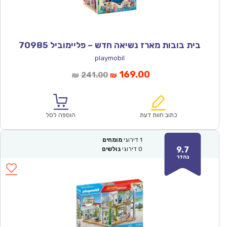
בית בובות מארז נשיאה חדש – פליימוביל 70985
playmobil
המחיר
המחיר
169.00
241.00
₪
₪
הנוכחי
המקורי
הוא:
היה:
₪241.00.
₪169.00.
כתוב חוות דעת
הוספה לסל
1
דירוגי
מומחים
9.7
0
דירוגי
גולשים
נהדר