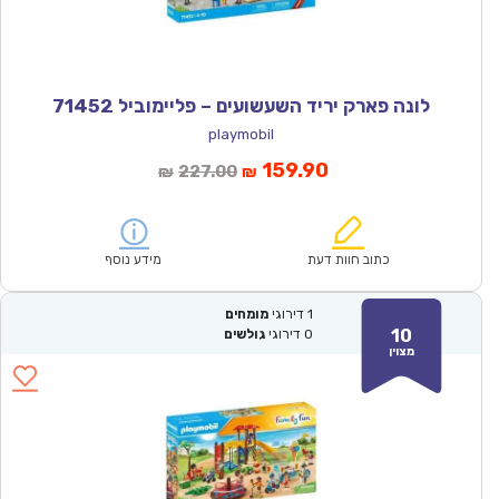
לונה פארק יריד השעשועים – פליימוביל 71452
playmobil
המחיר
המחיר
159.90
227.00
₪
₪
הנוכחי
המקורי
הוא:
היה:
₪227.00.
₪159.90.
כתוב חוות דעת
מידע נוסף
1
דירוגי
מומחים
10
0
דירוגי
גולשים
מצוין