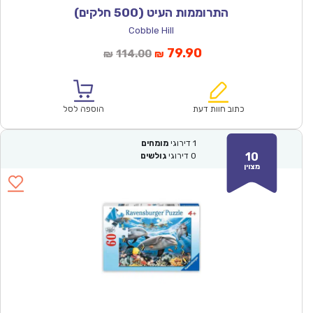
התרוממות העיט (500 חלקים)
Cobble Hill
המחיר
המחיר
79.90
114.00
₪
₪
הנוכחי
המקורי
הוא:
היה:
₪114.00.
₪79.90.
כתוב חוות דעת
הוספה לסל
1
דירוגי
מומחים
10
0
דירוגי
גולשים
מצוין