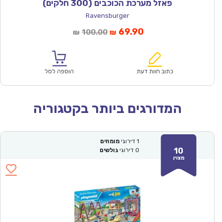
פאזל מערכת הכוכבים (300 חלקים)
Ravensburger
המחיר
המחיר
69.90
100.00
₪
₪
הנוכחי
המקורי
הוא:
היה:
₪100.00.
₪69.90.
כתוב חוות דעת
הוספה לסל
המדורגים ביותר בקטגוריה
1
דירוגי
מומחים
10
0
דירוגי
גולשים
מצוין