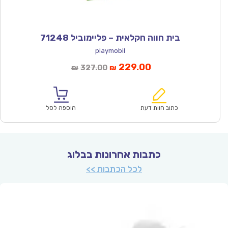
בית חווה חקלאית – פליימוביל 71248
playmobil
המחיר
המחיר
229.00
327.00
₪
₪
הנוכחי
המקורי
הוא:
היה:
₪327.00.
₪229.00.
כתוב חוות דעת
הוספה לסל
כתבות אחרונות בבלוג
לכל הכתבות >>