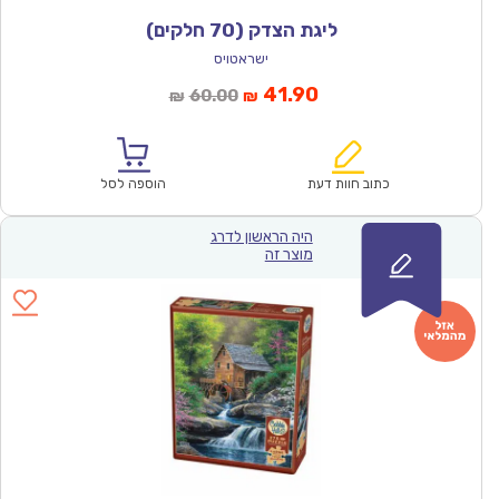
ליגת הצדק (70 חלקים)
ישראטויס
המחיר
המחיר
41.90
60.00
₪
₪
הנוכחי
המקורי
הוא:
היה:
₪60.00.
₪41.90.
כתוב חוות דעת
הוספה לסל
היה הראשון לדרג
מוצר זה