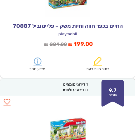
החיים בכפר חווה וחיות משק – פליימוביל 70887
playmobil
המחיר
המחיר
199.00
284.00
₪
₪
הנוכחי
המקורי
הוא:
היה:
₪284.00.
₪199.00.
כתוב חוות דעת
מידע נוסף
1
דירוגי
מומחים
9.7
0
דירוגי
גולשים
נהדר