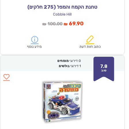
טחנת הקמח והמפל (275 חלקים)
Cobble Hill
המחיר
המחיר
69.90
100.00
₪
₪
הנוכחי
המקורי
הוא:
היה:
₪100.00.
₪69.90.
כתוב חוות דעת
מידע נוסף
0
דירוגי
מומחים
7.8
1
דירוגי
גולשים
טוב