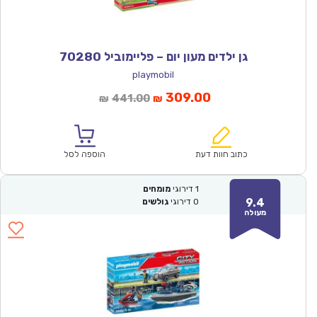
גן ילדים מעון יום – פליימוביל 70280
playmobil
המחיר
המחיר
309.00
441.00
₪
₪
הנוכחי
המקורי
הוא:
היה:
₪441.00.
₪309.00.
כתוב חוות דעת
הוספה לסל
1
דירוגי
מומחים
9.4
0
דירוגי
גולשים
מעולה