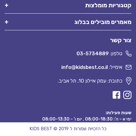
קטגוריות מומלצות
מאמרים מובילים בבלוג
צור קשר
טלפון:
03-5734889
אימייל:
info@kidsbest.co.il
כתובת: עמק איילון 10, תל אביב.
שעות פעילות:
ימי א – ה’: 08:00-18:30 , יום ו’ – 08:00-13:30
כל הזכויות שמורות ל KIDS BEST © 2019