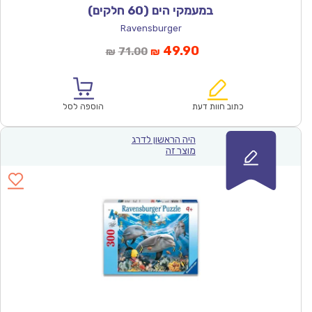
במעמקי הים (60 חלקים)
Ravensburger
המחיר
המחיר
49.90
71.00
₪
₪
הנוכחי
המקורי
הוא:
היה:
₪71.00.
₪49.90.
כתוב חוות דעת
הוספה לסל
היה הראשון לדרג
מוצר זה