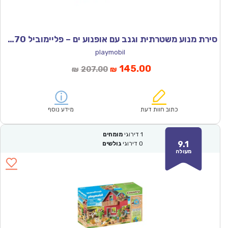
סירת מנוע משטרתית וגנב עם אופנוע ים – פליימוביל 71570
playmobil
המחיר
המחיר
145.00
207.00
₪
₪
הנוכחי
המקורי
הוא:
היה:
₪207.00.
₪145.00.
כתוב חוות דעת
מידע נוסף
1
דירוגי
מומחים
9.1
0
דירוגי
גולשים
מעולה