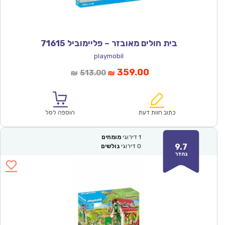
בית חולים מאובזר – פליימוביל 71615
playmobil
המחיר
המחיר
359.00
513.00
₪
₪
הנוכחי
המקורי
הוא:
היה:
₪513.00.
₪359.00.
כתוב חוות דעת
הוספה לסל
1
דירוגי
מומחים
9.7
0
דירוגי
גולשים
נהדר