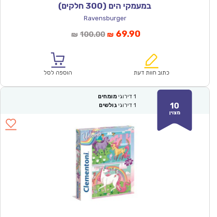
במעמקי הים (300 חלקים)
Ravensburger
המחיר
המחיר
69.90
100.00
₪
₪
הנוכחי
המקורי
הוא:
היה:
₪100.00.
₪69.90.
כתוב חוות דעת
הוספה לסל
1
דירוגי
מומחים
10
1
דירוגי
גולשים
מצוין