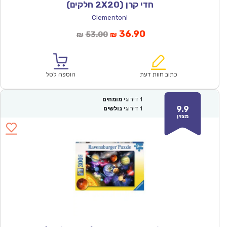
חדי קרן (2X20 חלקים)
Clementoni
המחיר
המחיר
36.90
53.00
₪
₪
הנוכחי
המקורי
הוא:
היה:
₪53.00.
₪36.90.
כתוב חוות דעת
הוספה לסל
1
דירוגי
מומחים
9.9
1
דירוגי
גולשים
מצוין