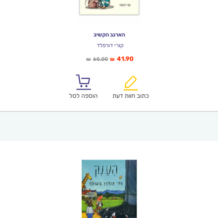
הארנב הקשיב
קורי דורפלד
המחיר
המחיר
41.90
60.00
₪
₪
הנוכחי
המקורי
הוא:
היה:
₪60.00.
₪41.90.
כתוב חוות דעת
הוספה לסל