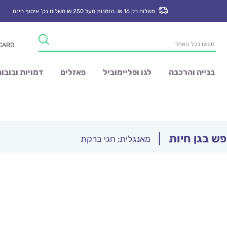
משלוח רק 16 ₪. הזמנות מעל 250 ₪ משלוח נק’ איסוף חינם
Products
 CARD
search
בנייה והרכבה
לגו ופליימוביל
פאזלים
דמויות ובובו
פש בגן חיות
|
מאנגלית: חגי ברקת