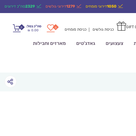
1050
דירוגי מומחים
1279
דירוגי גולשים
2329
סה"כ דירוגים
סה"כ בסל:
GIFT
0
0
כניסת גולשים
כניסת מומחים
0.00
₪
ת
צעצועים
גאדג’טים
מארזים וחבילות