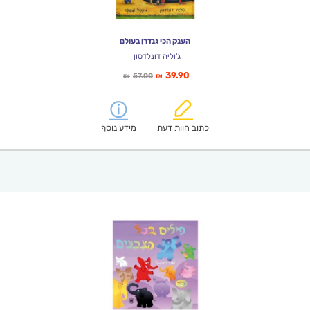
הענק הכי גנדרן בעולם
ג'וליה דונלדסון
המחיר
המחיר
39.90
57.00
₪
₪
הנוכחי
המקורי
הוא:
היה:
₪57.00.
₪39.90.
כתוב חוות דעת
מידע נוסף