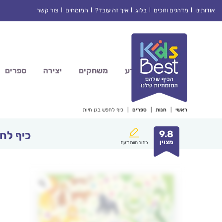
Ski
אודותינו
מדרגים וזוכים
בלוג
איך זה עובד?
המומחים
צור קשר
t
conten
מדע
משחקים
יצירה
ספרים
ראשי
|
חנות
|
ספרים
|
כיף לחפש בגן חיות
9.8
כיף לח
מצוין
כתוב חוות דעת