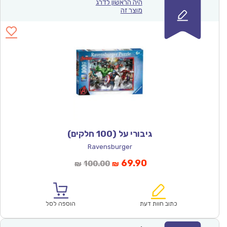
היה הראשון לדרג
מוצר זה
גיבורי על (100 חלקים)
Ravensburger
המחיר
המחיר
69.90
100.00
₪
₪
הנוכחי
המקורי
הוא:
היה:
₪100.00.
₪69.90.
כתוב חוות דעת
הוספה לסל