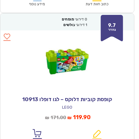
₪284.00.
₪199.00.
כתוב חוות דעת
מידע נוסף
0
דירוגי
מומחים
9.7
1
דירוגי
גולשים
נהדר
קופסת קוביות דלוקס – לגו דופלו 10913
LEGO
המחיר
המחיר
119.90
171.00
₪
₪
הנוכחי
המקורי
הוא:
היה: