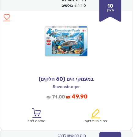
1
דירוגי
מומחים
10
0
דירוגי
גולשים
מצוין
במעמקי הים (60 חלקים)
Ravensburger
המחיר
המחיר
49.90
71.00
₪
₪
הנוכחי
המקורי
הוא:
היה:
₪71.00.
₪49.90.
כתוב חוות דעת
הוספה לסל
היה הראשון לדרג