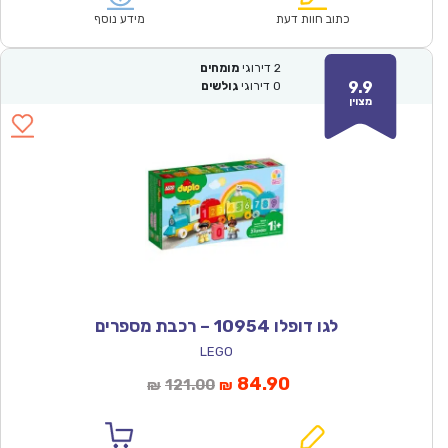
₪320.00.
₪224.00.
כתוב חוות דעת
מידע נוסף
2
דירוגי
מומחים
9.9
0
דירוגי
גולשים
מצוין
לגו דופלו 10954 – רכבת מספרים
LEGO
המחיר
המחיר
84.90
121.00
₪
₪
הנוכחי
המקורי
הוא:
היה: