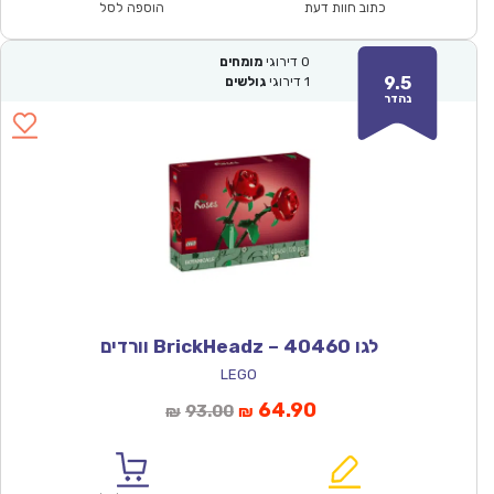
₪284.00.
₪199.00.
כתוב חוות דעת
הוספה לסל
0
דירוגי
מומחים
9.5
1
דירוגי
גולשים
נהדר
לגו 40460 – BrickHeadz וורדים
LEGO
המחיר
המחיר
64.90
93.00
₪
₪
הנוכחי
המקורי
הוא:
היה: