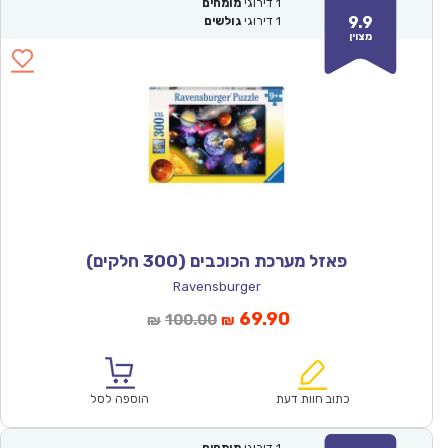
1
דירוגי
מומחים
9.9
1
דירוגי
גולשים
מצוין
פאזל מערכת הכוכבים (300 חלקים)
Ravensburger
המחיר
המחיר
69.90
100.00
₪
₪
הנוכחי
המקורי
הוא:
היה:
₪100.00.
₪69.90.
כתוב חוות דעת
הוספה לסל