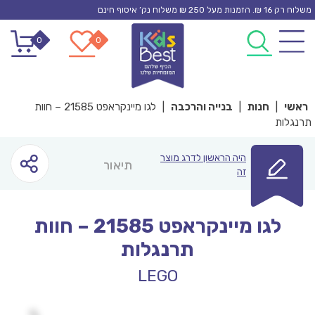
Ski
משלוח רק 16 ₪. הזמנות מעל 250 ₪ משלוח נק’ איסוף חינם
t
0
0
conten
ראשי
|
חנות
|
בנייה והרכבה
|
לגו מיינקראפט 21585 – חוות
תרנגלות
היה הראשון לדרג מוצר
תיאור
זה
לגו מיינקראפט 21585 – חוות
תרנגלות
LEGO