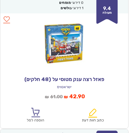
0
דירוגי
מומחים
9.4
1
דירוגי
גולשים
מעולה
פאזל רצה ענק מטוסי על (48 חלקים)
ישראטויס
המחיר
המחיר
42.90
61.00
₪
₪
הנוכחי
המקורי
הוא:
היה:
₪61.00.
₪42.90.
כתוב חוות דעת
הוספה לסל