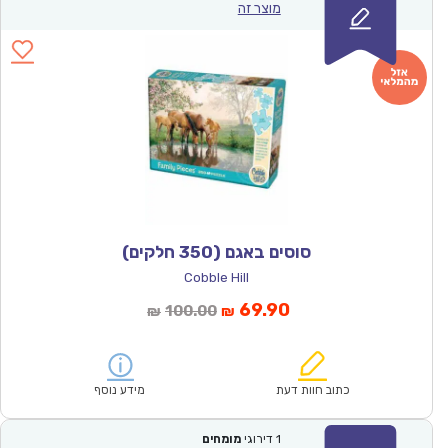
מוצר זה
סוסים באגם (350 חלקים)
Cobble Hill
המחיר
המחיר
69.90
100.00
₪
₪
הנוכחי
המקורי
הוא:
היה:
₪100.00.
₪69.90.
כתוב חוות דעת
מידע נוסף
1
דירוגי
מומחים