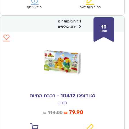
₪247.00.
₪144.90.
כתוב חוות דעת
מידע נוסף
1
דירוגי
מומחים
10
0
דירוגי
גולשים
מצוין
לגו דופלו 10412 – רכבת החיות
LEGO
המחיר
המחיר
79.90
114.00
₪
₪
הנוכחי
המקורי
הוא:
היה: