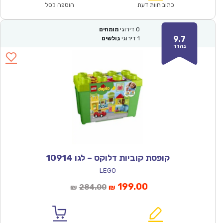
₪171.00.
₪119.90.
כתוב חוות דעת
הוספה לסל
0
דירוגי
מומחים
9.7
1
דירוגי
גולשים
נהדר
קופסת קוביות דלוקס – לגו 10914
LEGO
המחיר
המחיר
199.00
284.00
₪
₪
הנוכחי
המקורי
הוא:
היה: