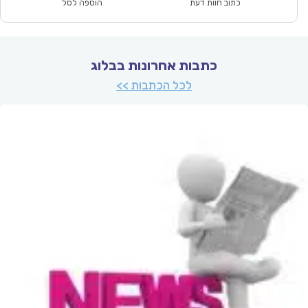
₪93.00.
₪64.90.
כתוב חוות דעת
הוספה לסל
כתבות אחרונות בבלוג
לכל הכתבות >>