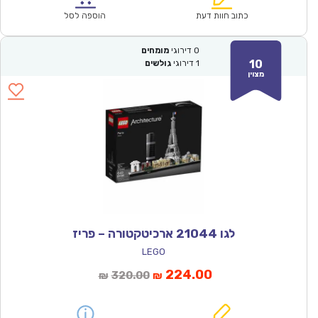
₪114.00.
₪79.90.
כתוב חוות דעת
הוספה לסל
0
דירוגי
מומחים
10
1
דירוגי
גולשים
מצוין
לגו 21044 ארכיטקטורה – פריז
LEGO
המחיר
המחיר
224.00
320.00
₪
₪
הנוכחי
המקורי
הוא:
היה: