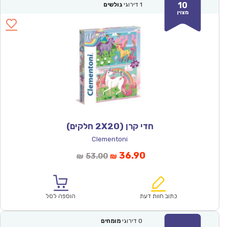
10
1
דירוגי
גולשים
מצוין
חדי קרן (2X20 חלקים)
Clementoni
המחיר
המחיר
36.90
53.00
₪
₪
הנוכחי
המקורי
הוא:
היה:
₪53.00.
₪36.90.
כתוב חוות דעת
הוספה לסל
0
דירוגי
מומחים