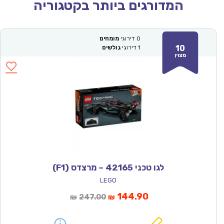
המדורגים ביותר בקטגוריה
0
דירוגי
מומחים
10
1
דירוגי
גולשים
מצוין
לגו טכני 42165 – מרצדס (F1)
LEGO
המחיר
המחיר
144.90
247.00
₪
₪
הנוכחי
המקורי
הוא:
היה: