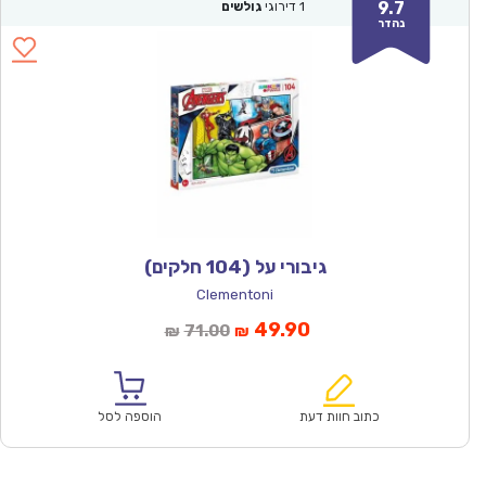
9.7
1
דירוגי
גולשים
נהדר
גיבורי על (104 חלקים)
Clementoni
המחיר
המחיר
49.90
71.00
₪
₪
הנוכחי
המקורי
הוא:
היה:
₪71.00.
₪49.90.
כתוב חוות דעת
הוספה לסל