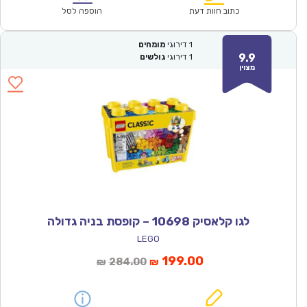
₪121.00.
₪84.90.
כתוב חוות דעת
הוספה לסל
1
דירוגי
מומחים
9.9
1
דירוגי
גולשים
מצוין
לגו קלאסיק 10698 – קופסת בניה גדולה
LEGO
המחיר
המחיר
199.00
284.00
₪
₪
הנוכחי
המקורי
הוא:
היה: