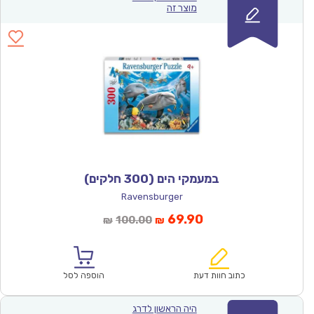
מוצר זה
במעמקי הים (300 חלקים)
Ravensburger
המחיר
המחיר
69.90
100.00
₪
₪
הנוכחי
המקורי
הוא:
היה:
₪100.00.
₪69.90.
כתוב חוות דעת
הוספה לסל
היה הראשון לדרג