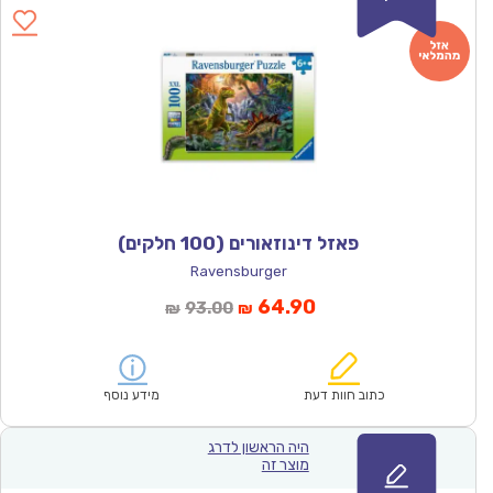
פאזל דינוזאורים (100 חלקים)
Ravensburger
המחיר
המחיר
64.90
93.00
₪
₪
הנוכחי
המקורי
הוא:
היה:
₪93.00.
₪64.90.
כתוב חוות דעת
מידע נוסף
היה הראשון לדרג
מוצר זה