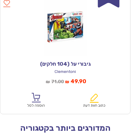
גיבורי על (104 חלקים)
Clementoni
המחיר
המחיר
49.90
71.00
₪
₪
הנוכחי
המקורי
הוא:
היה:
₪71.00.
₪49.90.
כתוב חוות דעת
הוספה לסל
המדורגים ביותר בקטגוריה