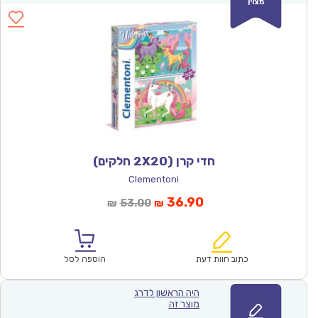
מצוין
חדי קרן (2X20 חלקים)
Clementoni
המחיר
המחיר
36.90
53.00
₪
₪
הנוכחי
המקורי
הוא:
היה:
₪53.00.
₪36.90.
כתוב חוות דעת
הוספה לסל
היה הראשון לדרג
מוצר זה