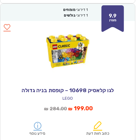
1
דירוגי
מומחים
9.9
1
דירוגי
גולשים
מצוין
לגו קלאסיק 10698 – קופסת בניה גדולה
LEGO
המחיר
המחיר
199.00
284.00
₪
₪
הנוכחי
המקורי
הוא:
היה:
₪284.00.
₪199.00.
כתוב חוות דעת
מידע נוסף