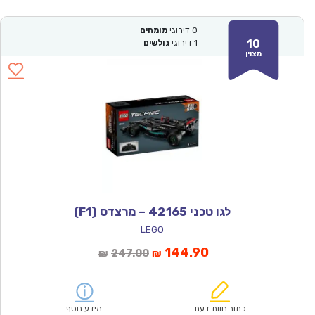
0
דירוגי
מומחים
10
1
דירוגי
גולשים
מצוין
לגו טכני 42165 – מרצדס (F1)
LEGO
המחיר
המחיר
144.90
247.00
₪
₪
הנוכחי
המקורי
הוא:
היה:
₪247.00.
₪144.90.
כתוב חוות דעת
מידע נוסף