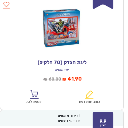
ליגת הצדק (70 חלקים)
ישראטויס
המחיר
המחיר
41.90
60.00
₪
₪
הנוכחי
המקורי
הוא:
היה:
₪60.00.
₪41.90.
כתוב חוות דעת
הוספה לסל
1
דירוגי
מומחים
9.9
2
דירוגי
גולשים
מצוין