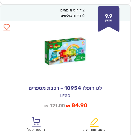
2
דירוגי
מומחים
9.9
0
דירוגי
גולשים
מצוין
לגו דופלו 10954 – רכבת מספרים
LEGO
המחיר
המחיר
84.90
121.00
₪
₪
הנוכחי
המקורי
הוא:
היה:
₪121.00.
₪84.90.
כתוב חוות דעת
הוספה לסל