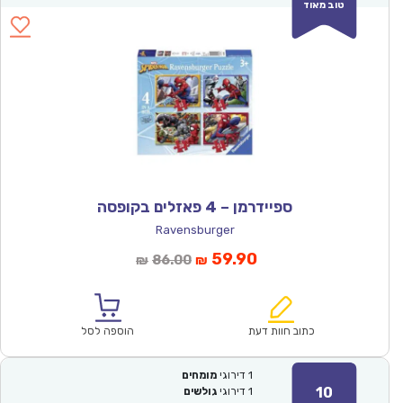
טוב מאוד
ספיידרמן – 4 פאזלים בקופסה
Ravensburger
המחיר
המחיר
59.90
86.00
₪
₪
הנוכחי
המקורי
הוא:
היה:
₪86.00.
₪59.90.
כתוב חוות דעת
הוספה לסל
1
דירוגי
מומחים
10
1
דירוגי
גולשים