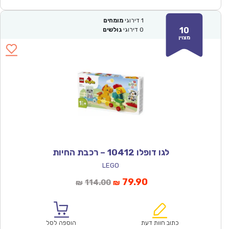
1
דירוגי
מומחים
10
0
דירוגי
גולשים
מצוין
לגו דופלו 10412 – רכבת החיות
LEGO
המחיר
המחיר
79.90
114.00
₪
₪
הנוכחי
המקורי
הוא:
היה:
₪114.00.
₪79.90.
כתוב חוות דעת
הוספה לסל