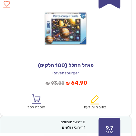
פאזל החלל (100 חלקים)
Ravensburger
המחיר
המחיר
64.90
93.00
₪
₪
הנוכחי
המקורי
הוא:
היה:
₪93.00.
₪64.90.
כתוב חוות דעת
הוספה לסל
0
דירוגי
מומחים
9.7
1
דירוגי
גולשים
נהדר