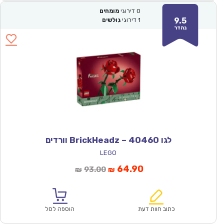
0
דירוגי
מומחים
9.5
1
דירוגי
גולשים
נהדר
לגו 40460 – BrickHeadz וורדים
LEGO
המחיר
המחיר
64.90
93.00
₪
₪
הנוכחי
המקורי
הוא:
היה:
₪93.00.
₪64.90.
כתוב חוות דעת
הוספה לסל