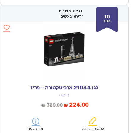
0
דירוגי
מומחים
10
1
דירוגי
גולשים
מצוין
לגו 21044 ארכיטקטורה – פריז
LEGO
המחיר
המחיר
224.00
320.00
₪
₪
הנוכחי
המקורי
הוא:
היה:
₪320.00.
₪224.00.
כתוב חוות דעת
מידע נוסף