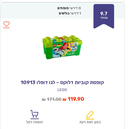
0
דירוגי
מומחים
9.7
1
דירוגי
גולשים
נהדר
קופסת קוביות דלוקס – לגו דופלו 10913
LEGO
המחיר
המחיר
119.90
171.00
₪
₪
הנוכחי
המקורי
הוא:
היה:
₪171.00.
₪119.90.
כתוב חוות דעת
הוספה לסל