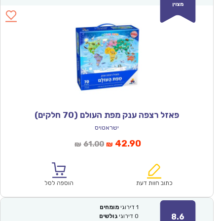
מצוין
פאזל רצפה ענק מפת העולם (70 חלקים)
ישראטויס
המחיר
המחיר
42.90
61.00
₪
₪
הנוכחי
המקורי
הוא:
היה:
₪61.00.
₪42.90.
כתוב חוות דעת
הוספה לסל
1
דירוגי
מומחים
8.6
0
דירוגי
גולשים