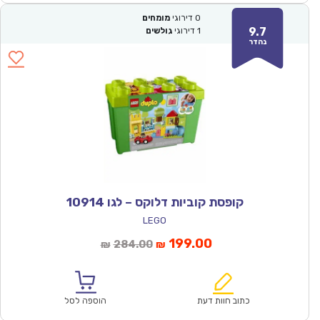
0
דירוגי
מומחים
9.7
1
דירוגי
גולשים
נהדר
קופסת קוביות דלוקס – לגו 10914
LEGO
המחיר
המחיר
199.00
284.00
₪
₪
הנוכחי
המקורי
הוא:
היה:
₪284.00.
₪199.00.
כתוב חוות דעת
הוספה לסל