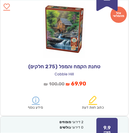
טחנת הקמח והמפל (275 חלקים)
Cobble Hill
המחיר
המחיר
69.90
100.00
₪
₪
הנוכחי
המקורי
הוא:
היה:
₪100.00.
₪69.90.
כתוב חוות דעת
מידע נוסף
2
דירוגי
מומחים
9.9
0
דירוגי
גולשים
מצוין