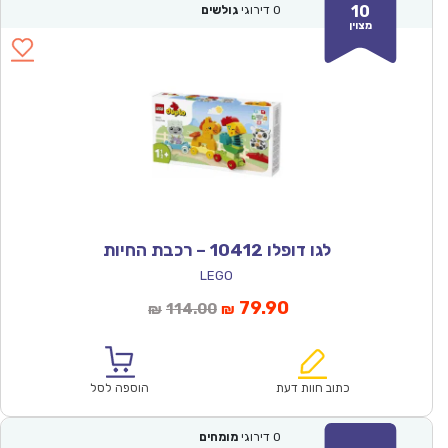
10
0
דירוגי
גולשים
מצוין
לגו דופלו 10412 – רכבת החיות
LEGO
המחיר
המחיר
79.90
114.00
₪
₪
הנוכחי
המקורי
הוא:
היה:
₪114.00.
₪79.90.
כתוב חוות דעת
הוספה לסל
0
דירוגי
מומחים