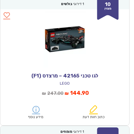
10
1
דירוגי
גולשים
מצוין
לגו טכני 42165 – מרצדס (F1)
LEGO
המחיר
המחיר
144.90
247.00
₪
₪
הנוכחי
המקורי
הוא:
היה:
₪247.00.
₪144.90.
כתוב חוות דעת
מידע נוסף
1
דירוגי
מומחים