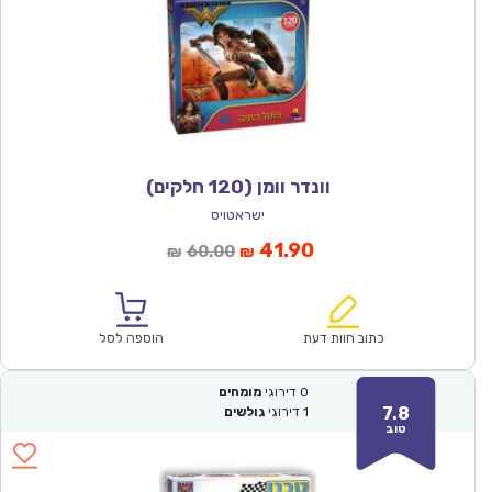
וונדר וומן (120 חלקים)
ישראטויס
המחיר
המחיר
41.90
60.00
₪
₪
הנוכחי
המקורי
הוא:
היה:
₪60.00.
₪41.90.
כתוב חוות דעת
הוספה לסל
0
דירוגי
מומחים
7.8
1
דירוגי
גולשים
טוב