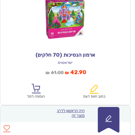
ארמון הנסיכות (70 חלקים)
ישראטויס
המחיר
המחיר
42.90
61.00
₪
₪
הנוכחי
המקורי
הוא:
היה:
₪61.00.
₪42.90.
כתוב חוות דעת
הוספה לסל
היה הראשון לדרג
מוצר זה