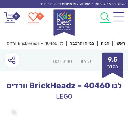
Ski
משלוח רק 16 ₪. הזמנות מעל 250 ₪ משלוח נק’ איסוף חינם
t
0
0
conten
ראשי
|
חנות
|
בנייה והרכבה
|
לגו 40460 – BrickHeadz וורדים
9.5
תיאור
חוות דעת
נהדר
לגו 40460 – BrickHeadz וורדים
LEGO