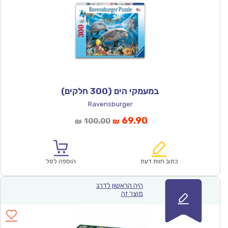
במעמקי הים (300 חלקים)
Ravensburger
המחיר
המחיר
69.90
100.00
₪
₪
הנוכחי
המקורי
הוא:
היה:
₪100.00.
₪69.90.
כתוב חוות דעת
הוספה לסל
היה הראשון לדרג
מוצר זה