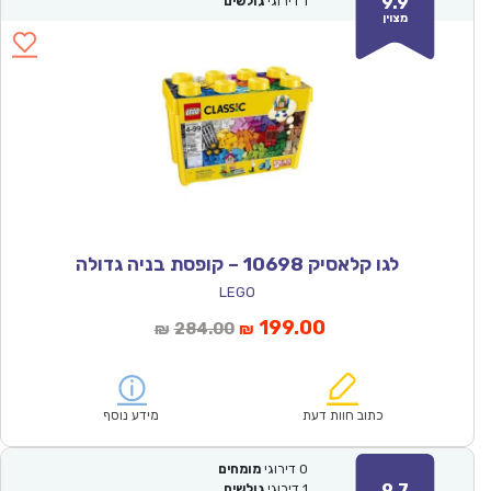
9.9
1
דירוגי
גולשים
מצוין
לגו קלאסיק 10698 – קופסת בניה גדולה
LEGO
המחיר
המחיר
199.00
284.00
₪
₪
הנוכחי
המקורי
הוא:
היה:
₪284.00.
₪199.00.
כתוב חוות דעת
מידע נוסף
0
דירוגי
מומחים
9.7
1
דירוגי
גולשים