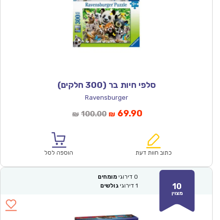
סלפי חיות בר (300 חלקים)
Ravensburger
המחיר
המחיר
69.90
100.00
₪
₪
הנוכחי
המקורי
הוא:
היה:
₪100.00.
₪69.90.
כתוב חוות דעת
הוספה לסל
0
דירוגי
מומחים
10
1
דירוגי
גולשים
מצוין