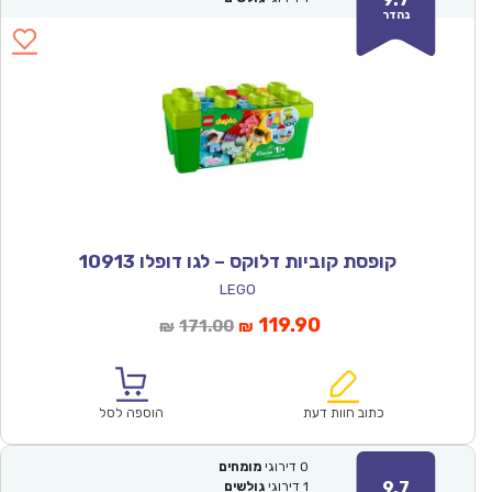
נהדר
קופסת קוביות דלוקס – לגו דופלו 10913
LEGO
המחיר
המחיר
119.90
171.00
₪
₪
הנוכחי
המקורי
הוא:
היה:
₪171.00.
₪119.90.
כתוב חוות דעת
הוספה לסל
0
דירוגי
מומחים
9.7
1
דירוגי
גולשים