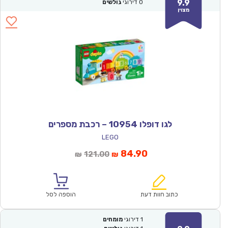
9.9
0
דירוגי
גולשים
מצוין
לגו דופלו 10954 – רכבת מספרים
LEGO
המחיר
המחיר
84.90
121.00
₪
₪
הנוכחי
המקורי
הוא:
היה:
₪121.00.
₪84.90.
כתוב חוות דעת
הוספה לסל
1
דירוגי
מומחים