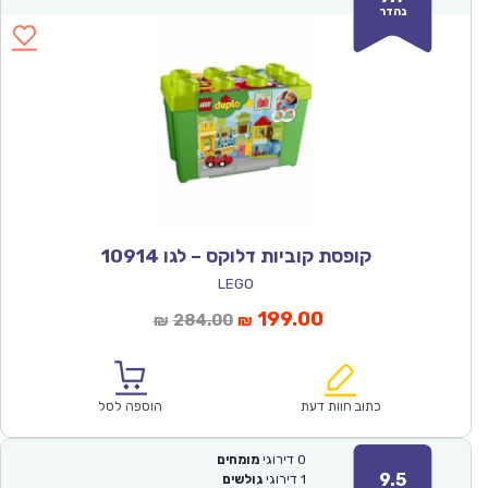
נהדר
קופסת קוביות דלוקס – לגו 10914
LEGO
המחיר
המחיר
199.00
284.00
₪
₪
הנוכחי
המקורי
הוא:
היה:
₪284.00.
₪199.00.
כתוב חוות דעת
הוספה לסל
0
דירוגי
מומחים
9.5
1
דירוגי
גולשים