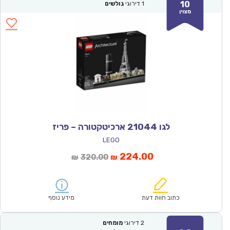
10
1
דירוגי
גולשים
מצוין
לגו 21044 ארכיטקטורה – פריז
LEGO
המחיר
המחיר
224.00
320.00
₪
₪
הנוכחי
המקורי
הוא:
היה:
₪320.00.
₪224.00.
כתוב חוות דעת
מידע נוסף
2
דירוגי
מומחים