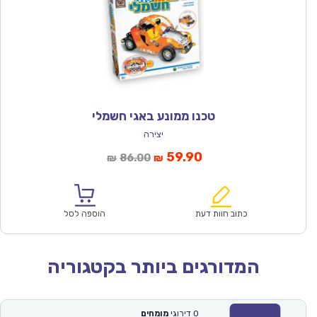
טכנו ממונע באגי חשמלי
יצירה
המחיר
המחיר
59.90
86.00
₪
₪
הנוכחי
המקורי
הוא:
היה:
₪86.00.
₪59.90.
כתוב חוות דעת
הוספה לסל
המדורגים ביותר בקטגוריה
0
דירוגי
מומחים