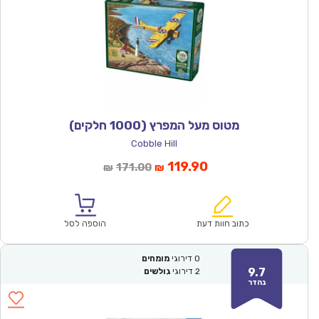
מטוס מעל המפרץ (1000 חלקים)
Cobble Hill
המחיר
המחיר
119.90
171.00
₪
₪
הנוכחי
המקורי
הוא:
היה:
₪171.00.
₪119.90.
כתוב חוות דעת
הוספה לסל
0
דירוגי
מומחים
9.7
2
דירוגי
גולשים
נהדר