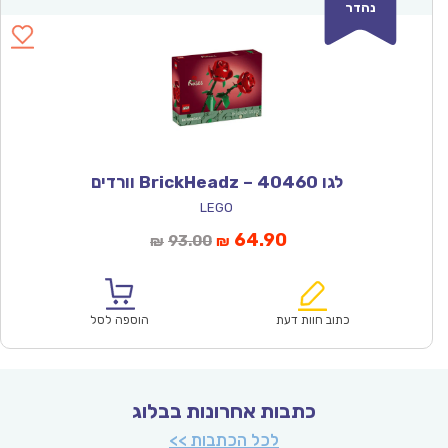
נהדר
לגו 40460 – BrickHeadz וורדים
LEGO
המחיר
המחיר
64.90
93.00
₪
₪
הנוכחי
המקורי
הוא:
היה:
₪93.00.
₪64.90.
כתוב חוות דעת
הוספה לסל
כתבות אחרונות בבלוג
לכל הכתבות >>