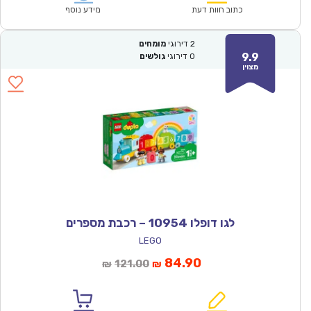
₪320.00.
₪224.00.
כתוב חוות דעת
מידע נוסף
2
דירוגי
מומחים
9.9
0
דירוגי
גולשים
מצוין
לגו דופלו 10954 – רכבת מספרים
LEGO
המחיר
המחיר
84.90
121.00
₪
₪
הנוכחי
המקורי
הוא:
היה: