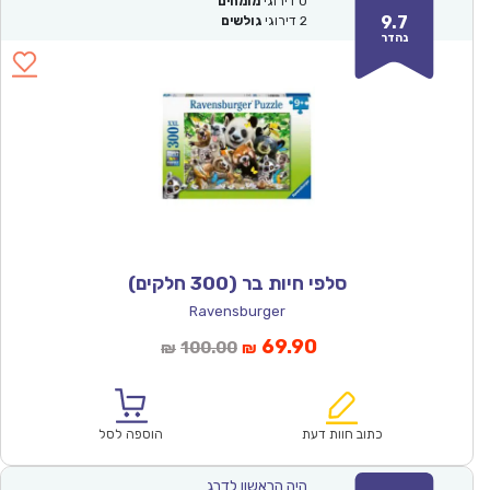
0
דירוגי
מומחים
9.7
2
דירוגי
גולשים
נהדר
סלפי חיות בר (300 חלקים)
Ravensburger
המחיר
המחיר
69.90
100.00
₪
₪
הנוכחי
המקורי
הוא:
היה:
₪100.00.
₪69.90.
כתוב חוות דעת
הוספה לסל
היה הראשון לדרג