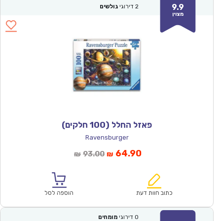
9.9
2
דירוגי
גולשים
מצוין
פאזל החלל (100 חלקים)
Ravensburger
המחיר
המחיר
64.90
93.00
₪
₪
הנוכחי
המקורי
הוא:
היה:
₪93.00.
₪64.90.
כתוב חוות דעת
הוספה לסל
0
דירוגי
מומחים