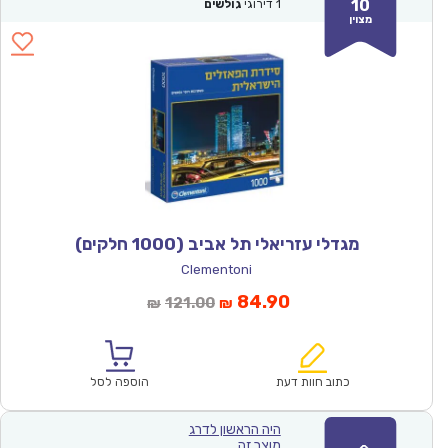
10
1
דירוגי
גולשים
מצוין
מגדלי עזריאלי תל אביב (1000 חלקים)
Clementoni
המחיר
המחיר
84.90
121.00
₪
₪
הנוכחי
המקורי
הוא:
היה:
₪121.00.
₪84.90.
כתוב חוות דעת
הוספה לסל
היה הראשון לדרג
מוצר זה