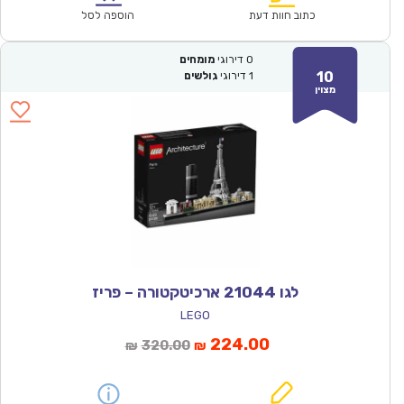
₪114.00.
₪79.90.
כתוב חוות דעת
הוספה לסל
0
דירוגי
מומחים
10
1
דירוגי
גולשים
מצוין
לגו 21044 ארכיטקטורה – פריז
LEGO
המחיר
המחיר
224.00
320.00
₪
₪
הנוכחי
המקורי
הוא:
היה: