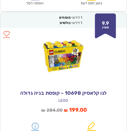
₪121.00.
₪84.90.
כתוב חוות דעת
הוספה לסל
1
דירוגי
מומחים
9.9
1
דירוגי
גולשים
מצוין
לגו קלאסיק 10698 – קופסת בניה גדולה
LEGO
המחיר
המחיר
199.00
284.00
₪
₪
הנוכחי
המקורי
הוא:
היה: