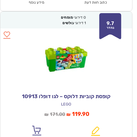
₪284.00.
₪199.00.
כתוב חוות דעת
מידע נוסף
0
דירוגי
מומחים
9.7
1
דירוגי
גולשים
נהדר
קופסת קוביות דלוקס – לגו דופלו 10913
LEGO
המחיר
המחיר
119.90
171.00
₪
₪
הנוכחי
המקורי
הוא:
היה: