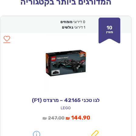
המדורגים ביותר בקטגוריה
0
דירוגי
מומחים
10
1
דירוגי
גולשים
מצוין
לגו טכני 42165 – מרצדס (F1)
LEGO
המחיר
המחיר
144.90
247.00
₪
₪
הנוכחי
המקורי
הוא:
היה: