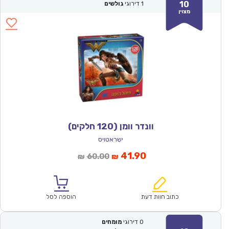
10
1
דירוגי
גולשים
מצוין
וונדר וומן (120 חלקים)
ישראטויס
המחיר
המחיר
41.90
60.00
₪
₪
הנוכחי
המקורי
הוא:
היה:
₪60.00.
₪41.90.
כתוב חוות דעת
הוספה לסל
0
דירוגי
מומחים