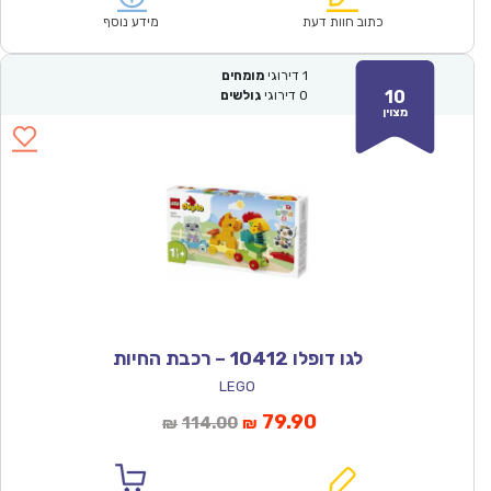
₪247.00.
₪144.90.
כתוב חוות דעת
מידע נוסף
1
דירוגי
מומחים
10
0
דירוגי
גולשים
מצוין
לגו דופלו 10412 – רכבת החיות
LEGO
המחיר
המחיר
79.90
114.00
₪
₪
הנוכחי
המקורי
הוא:
היה: