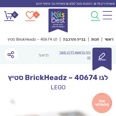
Ski
משלוח רק 16 ₪. הזמנות מעל 250 ₪ משלוח נק’ איסוף חינם
t
0
0
conten
ראשי
|
חנות
|
בנייה והרכבה
|
לגו 40674 – BrickHeadz סטיץ
היה הראשון לדרג מוצר
תיאור
זה
לגו 40674 – BrickHeadz סטיץ
LEGO