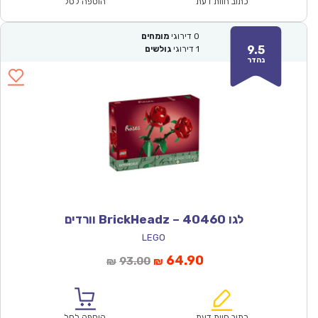
₪284.00.
₪199.00.
כתוב חוות דעת
הוספה לסל
0
דירוגי
מומחים
9.5
1
דירוגי
גולשים
נהדר
לגו 40460 – BrickHeadz וורדים
LEGO
המחיר
המחיר
64.90
93.00
₪
₪
הנוכחי
המקורי
הוא:
היה:
₪93.00.
₪64.90.
כתוב חוות דעת
הוספה לסל