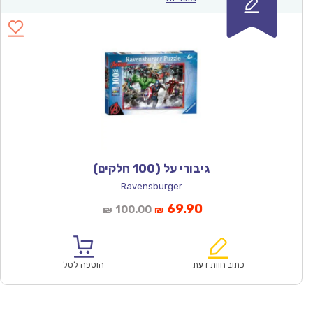
גיבורי על (100 חלקים)
Ravensburger
המחיר
המחיר
69.90
100.00
₪
₪
הנוכחי
המקורי
הוא:
היה:
₪100.00.
₪69.90.
כתוב חוות דעת
הוספה לסל