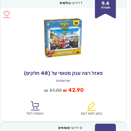
9.4
1
דירוגי
גולשים
מעולה
פאזל רצה ענק מטוסי על (48 חלקים)
ישראטויס
המחיר
המחיר
42.90
61.00
₪
₪
הנוכחי
המקורי
הוא:
היה:
₪61.00.
₪42.90.
כתוב חוות דעת
הוספה לסל
0
דירוגי
מומחים