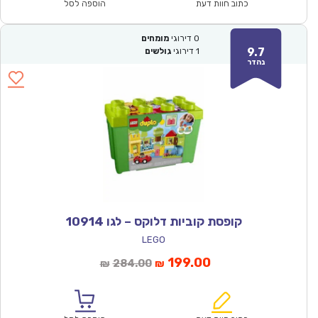
₪171.00.
₪119.90.
כתוב חוות דעת
הוספה לסל
0
דירוגי
מומחים
9.7
1
דירוגי
גולשים
נהדר
קופסת קוביות דלוקס – לגו 10914
LEGO
המחיר
המחיר
199.00
284.00
₪
₪
הנוכחי
המקורי
הוא:
היה: