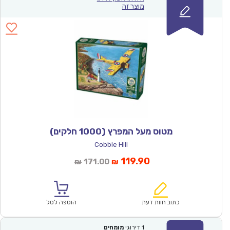
מוצר זה
מטוס מעל המפרץ (1000 חלקים)
Cobble Hill
המחיר
המחיר
119.90
171.00
₪
₪
הנוכחי
המקורי
הוא:
היה:
₪171.00.
₪119.90.
כתוב חוות דעת
הוספה לסל
1
דירוגי
מומחים