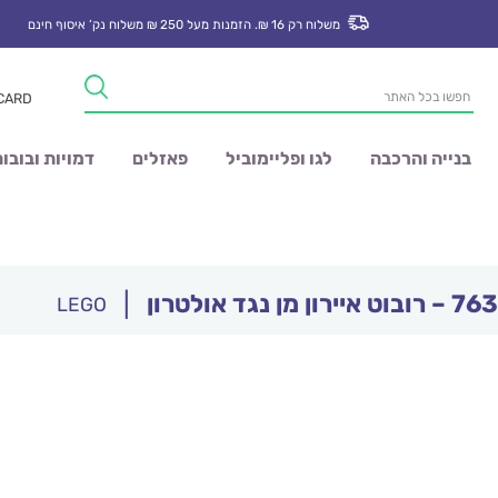
משלוח רק 16 ₪. הזמנות מעל 250 ₪ משלוח נק’ איסוף חינם
Products
 CARD
search
בנייה והרכבה
לגו ופליימוביל
פאזלים
דמויות ובובו
|
LEGO