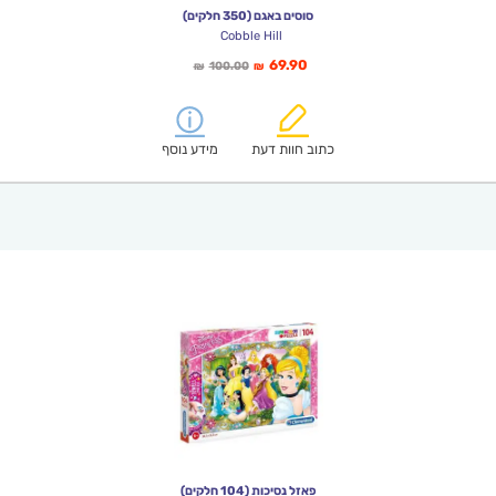
סוסים באגם (350 חלקים)
Cobble Hill
המחיר
המחיר
69.90
100.00
₪
₪
הנוכחי
המקורי
הוא:
היה:
₪100.00.
₪69.90.
כתוב חוות דעת
מידע נוסף
פאזל נסיכות (104 חלקים)