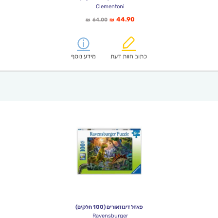
Clementoni
המחיר
המחיר
44.90
64.00
₪
₪
הנוכחי
המקורי
הוא:
היה:
₪64.00.
₪44.90.
כתוב חוות דעת
מידע נוסף
פאזל דינוזאורים (100 חלקים)
Ravensburger