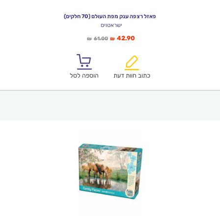
פאזל רצפה ענק מפת העולם (70 חלקים)
ישראטויס
המחיר
המחיר
42.90
61.00
₪
₪
הנוכחי
המקורי
הוא:
היה:
₪61.00.
₪42.90.
כתוב חוות דעת
הוספה לסל