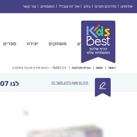
Ski
אודותינו
מדרגים וזוכים
בלוג
איך זה עובד?
המומחים
צור קשר
t
conten
מדע
משחקים
יצירה
ספרים
ראשי
|
חנות
|
בנייה והרכבה
|
לגו 76307 – רובוט איירון מן נגד אולטרון
לגו 76307 – רובוט איירון מן נגד אולטרון
היה הראשון לדרג מוצר זה