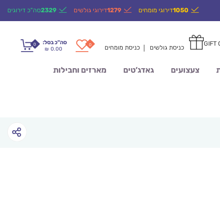
1050
דירוגי מומחים
1279
דירוגי גולשים
2329
סה"כ דירוגים
סה"כ בסל:
GIFT
0
0
כניסת גולשים
כניסת מומחים
0.00
₪
ת
צעצועים
גאדג’טים
מארזים וחבילות