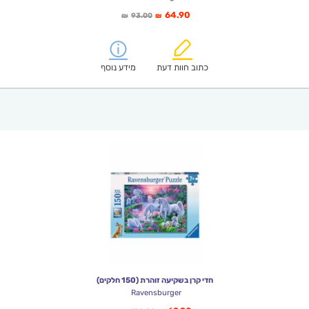
המחיר
המחיר
64.90
93.00
₪
₪
הנוכחי
המקורי
הוא:
היה:
₪93.00.
₪64.90.
כתוב חוות דעת
מידע נוסף
חדי קרן בשקיעה זוהרת (150 חלקים)
Ravensburger