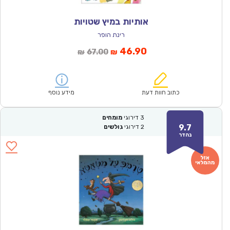
אותיות במיץ שטויות
רינת הופר
המחיר
המחיר
46.90
67.00
₪
₪
הנוכחי
המקורי
הוא:
היה:
₪67.00.
₪46.90.
כתוב חוות דעת
מידע נוסף
3
דירוגי
מומחים
9.7
2
דירוגי
גולשים
נהדר