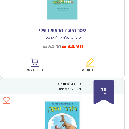
ספר היוגה הראשון שלי
סופי מרטלמארי־הלן טפין
המחיר
המחיר
44.90
64.00
₪
₪
הנוכחי
המקורי
הוא:
היה:
₪64.00.
₪44.90.
כתוב חוות דעת
הוספה לסל
0
דירוגי
מומחים
10
1
דירוגי
גולשים
מצוין