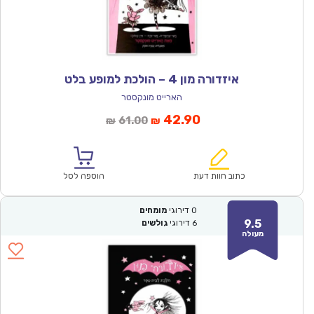
איזדורה מון 4 – הולכת למופע בלט
הארייט מונקסטר
המחיר
המחיר
42.90
61.00
₪
₪
הנוכחי
המקורי
הוא:
היה:
₪61.00.
₪42.90.
כתוב חוות דעת
הוספה לסל
0
דירוגי
מומחים
9.5
6
דירוגי
גולשים
מעולה