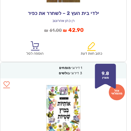
ילדי בית העץ 2 – לשחרר את כפיר
רן כהן אהרונוב
המחיר
המחיר
42.90
61.00
₪
₪
הנוכחי
המקורי
הוא:
היה:
₪61.00.
₪42.90.
כתוב חוות דעת
הוספה לסל
1
דירוגי
מומחים
9.8
3
דירוגי
גולשים
מצוין