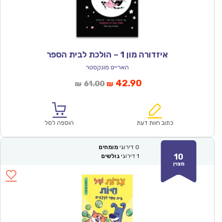
איזדורה מון 1 – הולכת לבית הספר
הארייט מונקסטר
המחיר
המחיר
42.90
61.00
₪
₪
הנוכחי
המקורי
הוא:
היה:
₪61.00.
₪42.90.
כתוב חוות דעת
הוספה לסל
0
דירוגי
מומחים
10
1
דירוגי
גולשים
מצוין