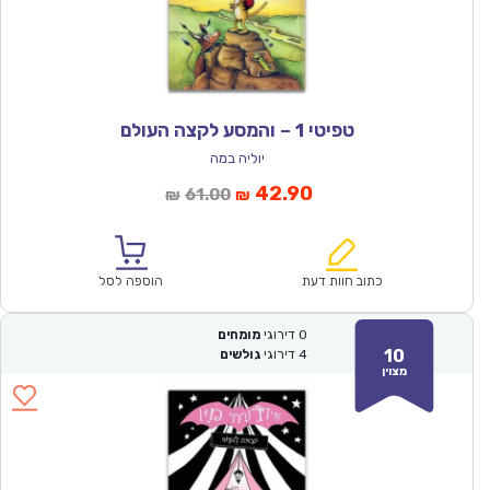
טפיטי 1 – והמסע לקצה העולם
יוליה במה
המחיר
המחיר
42.90
61.00
₪
₪
הנוכחי
המקורי
הוא:
היה:
₪61.00.
₪42.90.
כתוב חוות דעת
הוספה לסל
0
דירוגי
מומחים
10
4
דירוגי
גולשים
מצוין