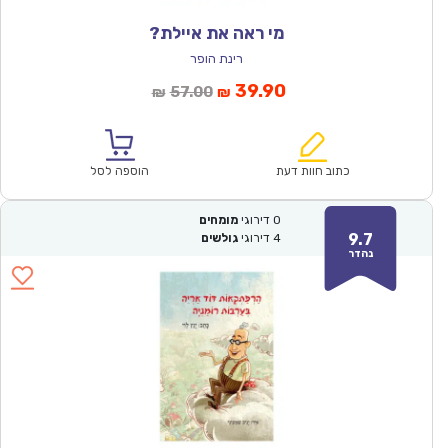
מי ראה את איילת?
רינת הופר
המחיר
המחיר
39.90
57.00
₪
₪
הנוכחי
המקורי
הוא:
היה:
₪57.00.
₪39.90.
כתוב חוות דעת
הוספה לסל
0
דירוגי
מומחים
9.7
4
דירוגי
גולשים
נהדר