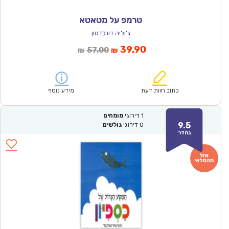
טרמפ על מטאטא
ג'וליה דונלדסון
המחיר
המחיר
39.90
57.00
₪
₪
הנוכחי
המקורי
הוא:
היה:
₪57.00.
₪39.90.
כתוב חוות דעת
מידע נוסף
1
דירוגי
מומחים
9.5
0
דירוגי
גולשים
נהדר