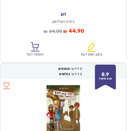
זוג
ג'וליה דונלדסון
המחיר
המחיר
44.90
64.00
₪
₪
הנוכחי
המקורי
הוא:
היה:
₪64.00.
₪44.90.
כתוב חוות דעת
הוספה לסל
0
דירוגי
מומחים
8.9
2
דירוגי
גולשים
טוב מאוד