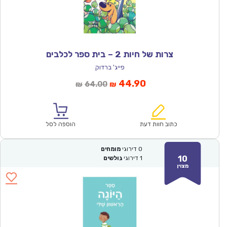
צרות של חיות 2 – בית ספר לכלבים
פייג' ברדוק
המחיר
המחיר
44.90
64.00
₪
₪
הנוכחי
המקורי
הוא:
היה:
₪64.00.
₪44.90.
כתוב חוות דעת
הוספה לסל
0
דירוגי
מומחים
10
1
דירוגי
גולשים
מצוין