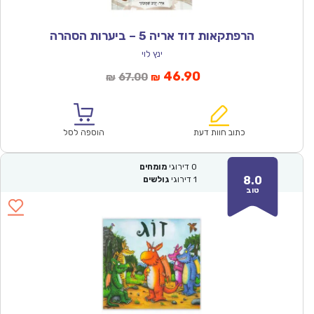
הרפתקאות דוד אריה 5 – ביערות הסהרה
ינץ לוי
המחיר
המחיר
46.90
67.00
₪
₪
הנוכחי
המקורי
הוא:
היה:
₪67.00.
₪46.90.
כתוב חוות דעת
הוספה לסל
0
דירוגי
מומחים
8.0
1
דירוגי
גולשים
טוב