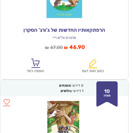
הרפתקאותיו החדשות של ג’ורג’ הסקרן
מרגרט וה"א ריי
המחיר
המחיר
46.90
67.00
₪
₪
הנוכחי
המקורי
הוא:
היה:
₪67.00.
₪46.90.
כתוב חוות דעת
הוספה לסל
0
דירוגי
מומחים
10
1
דירוגי
גולשים
מצוין