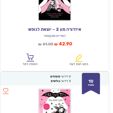
איזדורה מון 2 – יוצאת לנופש
הארייט מונקסטר
המחיר
המחיר
42.90
61.00
₪
₪
הנוכחי
המקורי
הוא:
היה:
₪61.00.
₪42.90.
כתוב חוות דעת
הוספה לסל
0
דירוגי
מומחים
10
3
דירוגי
גולשים
מצוין