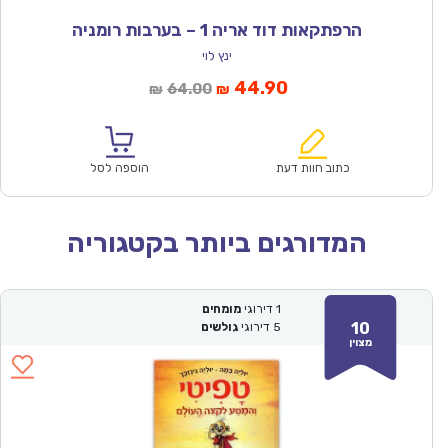
הרפתקאות דוד אריה 1 – בערבות רומניה
ינץ לוי
המחיר
המחיר
44.90
64.00
₪
₪
הנוכחי
המקורי
הוא:
היה:
₪64.00.
₪44.90.
כתוב חוות דעת
הוספה לסל
המדורגים ביותר בקטגוריה
1
דירוגי
מומחים
10
5
דירוגי
גולשים
מצוין