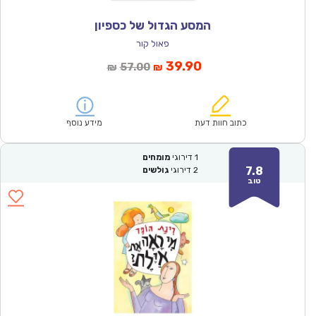
המסע הגדול של כספיון
פאול קור
המחיר
המחיר
39.90
57.00
₪
₪
הנוכחי
המקורי
הוא:
היה:
₪57.00.
₪39.90.
כתוב חוות דעת
מידע נוסף
1
דירוגי
מומחים
7.8
2
דירוגי
גולשים
טוב