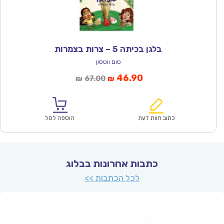
בלגן בכיתה 5 – צרות בצמרות
טום ווטסון
המחיר
המחיר
46.90
67.00
₪
₪
הנוכחי
המקורי
הוא:
היה:
₪67.00.
₪46.90.
כתוב חוות דעת
הוספה לסל
כתבות אחרונות בבלוג
לכל הכתבות >>