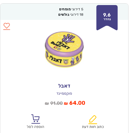
5
דירוגי
מומחים
9.6
18
דירוגי
גולשים
נהדר
דאבל
פוקסמיינד
המחיר
המחיר
64.00
91.00
₪
₪
הנוכחי
המקורי
הוא:
היה:
₪91.00.
₪64.00.
כתוב חוות דעת
הוספה לסל