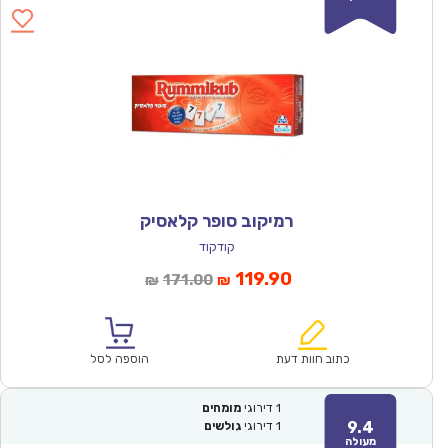
רמיקוב סופר קלאסיק
קודקוד
המחיר
המחיר
119.90
171.00
₪
₪
הנוכחי
המקורי
הוא:
היה:
₪171.00.
₪119.90.
כתוב חוות דעת
הוספה לסל
1
דירוגי
מומחים
9.4
1
דירוגי
גולשים
מעולה