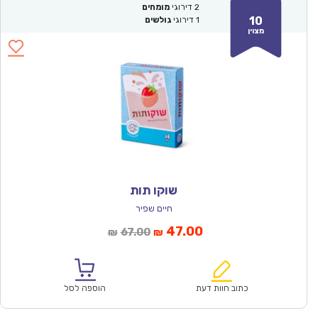
2
דירוגי
מומחים
10
1
דירוגי
גולשים
מצוין
שוקו תות
חיים שפיר
המחיר
המחיר
47.00
67.00
₪
₪
הנוכחי
המקורי
הוא:
היה:
₪67.00.
₪47.00.
כתוב חוות דעת
הוספה לסל