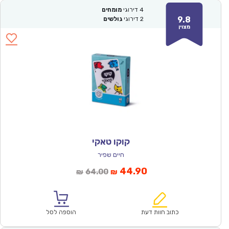
4
דירוגי
מומחים
9.8
2
דירוגי
גולשים
מצוין
קוקו טאקי
חיים שפיר
המחיר
המחיר
44.90
64.00
₪
₪
הנוכחי
המקורי
הוא:
היה:
₪64.00.
₪44.90.
כתוב חוות דעת
הוספה לסל