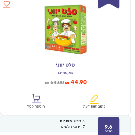
סלט יווני
פוקסמיינד
המחיר
המחיר
44.90
64.00
₪
₪
הנוכחי
המקורי
הוא:
היה:
₪64.00.
₪44.90.
כתוב חוות דעת
הוספה לסל
3
דירוגי
מומחים
9.6
7
דירוגי
גולשים
נהדר