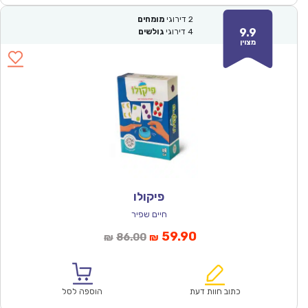
2
דירוגי
מומחים
9.9
4
דירוגי
גולשים
מצוין
פיקולו
חיים שפיר
המחיר
המחיר
59.90
86.00
₪
₪
הנוכחי
המקורי
הוא:
היה:
₪86.00.
₪59.90.
כתוב חוות דעת
הוספה לסל