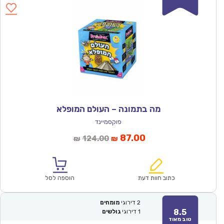
מה בתמונה – העולם המופלא
פוקסמיינד
המחיר
המחיר
87.00
124.00
₪
₪
הנוכחי
המקורי
הוא:
היה:
₪124.00.
₪87.00.
כתוב חוות דעת
הוספה לסל
2
דירוגי
מומחים
8.5
1
דירוגי
גולשים
טוב מאוד