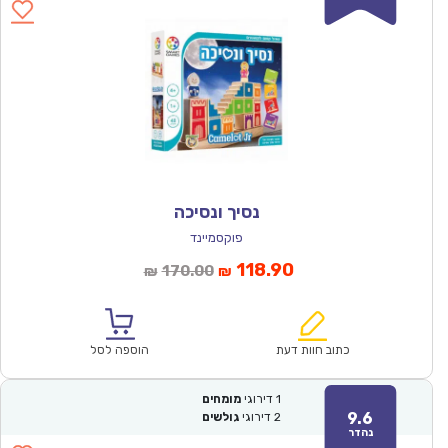
נסיך ונסיכה
פוקסמיינד
המחיר
המחיר
118.90
170.00
₪
₪
הנוכחי
המקורי
הוא:
היה:
₪170.00.
₪118.90.
כתוב חוות דעת
הוספה לסל
1
דירוגי
מומחים
9.6
2
דירוגי
גולשים
נהדר