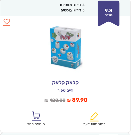
4
דירוגי
מומחים
9.8
3
דירוגי
גולשים
נהדר
קלאק קלאק
חיים שפיר
המחיר
המחיר
89.90
128.00
₪
₪
הנוכחי
המקורי
הוא:
היה:
₪128.00.
₪89.90.
כתוב חוות דעת
הוספה לסל