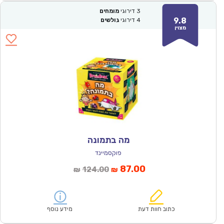
3
דירוגי
מומחים
9.8
4
דירוגי
גולשים
מצוין
מה בתמונה
פוקסמיינד
המחיר
המחיר
87.00
124.00
₪
₪
הנוכחי
המקורי
הוא:
היה:
₪124.00.
₪87.00.
כתוב חוות דעת
מידע נוסף