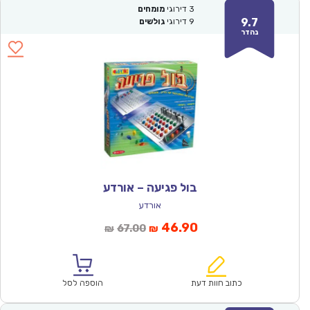
3
דירוגי
מומחים
9.7
9
דירוגי
גולשים
נהדר
בול פגיעה – אורדע
אורדע
המחיר
המחיר
46.90
67.00
₪
₪
הנוכחי
המקורי
הוא:
היה:
₪67.00.
₪46.90.
כתוב חוות דעת
הוספה לסל