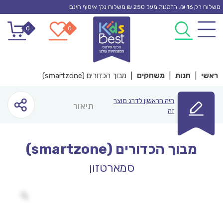
Ski
משלוח רק 16 ₪. הזמנות מעל 250 ₪ משלוח נק’ איסוף חינם
t
0
0
conten
ראשי
|
חנות
|
משחקים
|
מבוך הכדורים (smartzone)
היה הראשון לדרג מוצר
תיאור
זה
מבוך הכדורים (smartzone)
סמארטזון