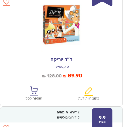
ד”ר יוריקה
פוקסמיינד
המחיר
המחיר
89.90
128.00
₪
₪
הנוכחי
המקורי
הוא:
היה:
₪128.00.
₪89.90.
כתוב חוות דעת
הוספה לסל
2
דירוגי
מומחים
9.9
3
דירוגי
גולשים
מצוין