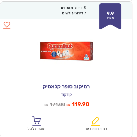
3
דירוגי
מומחים
9.9
7
דירוגי
גולשים
מצוין
רמיקוב סופר קלאסיק
קודקוד
המחיר
המחיר
119.90
171.00
₪
₪
הנוכחי
המקורי
הוא:
היה:
₪171.00.
₪119.90.
כתוב חוות דעת
הוספה לסל