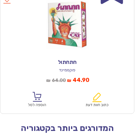
חתחתול
פוקסמיינד
המחיר
המחיר
44.90
64.00
₪
₪
הנוכחי
המקורי
הוא:
היה:
₪64.00.
₪44.90.
כתוב חוות דעת
הוספה לסל
המדורגים ביותר בקטגוריה