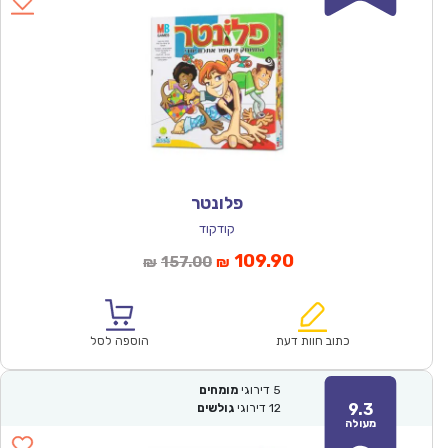
פלונטר
קודקוד
המחיר
המחיר
109.90
157.00
₪
₪
הנוכחי
המקורי
הוא:
היה:
₪157.00.
₪109.90.
כתוב חוות דעת
הוספה לסל
5
דירוגי
מומחים
9.3
12
דירוגי
גולשים
מעולה