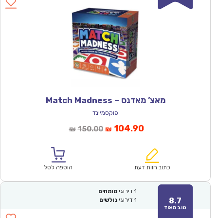
מאצ’ מאדנס – Match Madness
פוקסמיינד
המחיר
המחיר
104.90
150.00
₪
₪
הנוכחי
המקורי
הוא:
היה:
₪150.00.
₪104.90.
כתוב חוות דעת
הוספה לסל
1
דירוגי
מומחים
8.7
1
דירוגי
גולשים
טוב מאוד