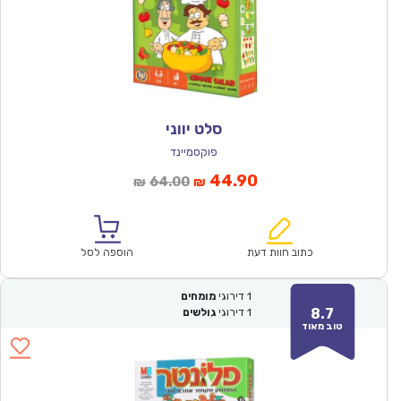
סלט יווני
פוקסמיינד
המחיר
המחיר
44.90
64.00
₪
₪
הנוכחי
המקורי
הוא:
היה:
₪64.00.
₪44.90.
כתוב חוות דעת
הוספה לסל
1
דירוגי
מומחים
8.7
1
דירוגי
גולשים
טוב מאוד