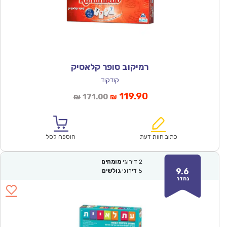
רמיקוב סופר קלאסיק
קודקוד
המחיר
המחיר
119.90
171.00
₪
₪
הנוכחי
המקורי
הוא:
היה:
₪171.00.
₪119.90.
כתוב חוות דעת
הוספה לסל
2
דירוגי
מומחים
9.6
5
דירוגי
גולשים
נהדר