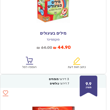
מילים בעיגולים
פוקסמיינד
המחיר
המחיר
44.90
64.00
₪
₪
הנוכחי
המקורי
הוא:
היה:
₪64.00.
₪44.90.
כתוב חוות דעת
הוספה לסל
3
דירוגי
מומחים
9.9
7
דירוגי
גולשים
מצוין