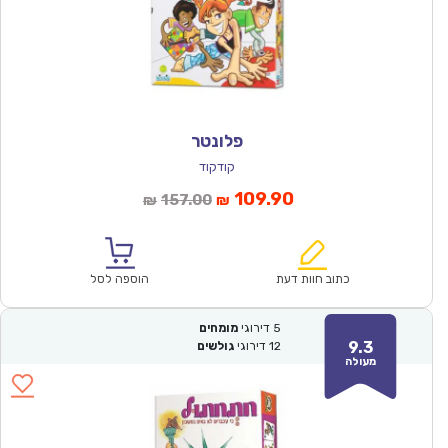
פלונטר
קודקוד
המחיר
המחיר
109.90
157.00
₪
₪
הנוכחי
המקורי
הוא:
היה:
₪157.00.
₪109.90.
כתוב חוות דעת
הוספה לסל
5
דירוגי
מומחים
9.3
12
דירוגי
גולשים
מעולה