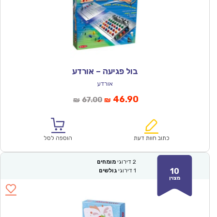
בול פגיעה – אורדע
אורדע
המחיר
המחיר
46.90
67.00
₪
₪
הנוכחי
המקורי
הוא:
היה:
₪67.00.
₪46.90.
כתוב חוות דעת
הוספה לסל
2
דירוגי
מומחים
10
1
דירוגי
גולשים
מצוין