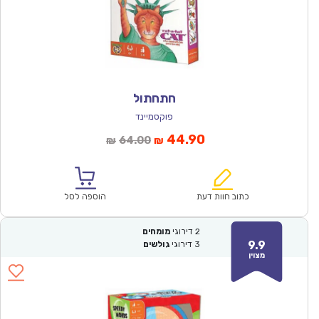
חתחתול
פוקסמיינד
המחיר
המחיר
44.90
64.00
₪
₪
הנוכחי
המקורי
הוא:
היה:
₪64.00.
₪44.90.
כתוב חוות דעת
הוספה לסל
2
דירוגי
מומחים
9.9
3
דירוגי
גולשים
מצוין