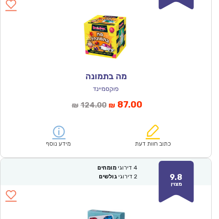
מה בתמונה
פוקסמיינד
המחיר
המחיר
87.00
124.00
₪
₪
הנוכחי
המקורי
הוא:
היה:
₪124.00.
₪87.00.
כתוב חוות דעת
מידע נוסף
4
דירוגי
מומחים
9.8
2
דירוגי
גולשים
מצוין