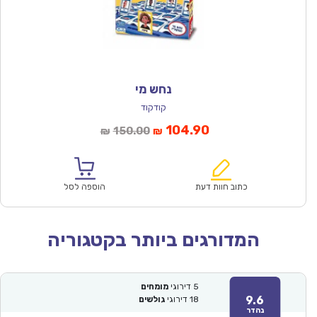
נחש מי
קודקוד
המחיר
המחיר
104.90
150.00
₪
₪
הנוכחי
המקורי
הוא:
היה:
₪150.00.
₪104.90.
כתוב חוות דעת
הוספה לסל
המדורגים ביותר בקטגוריה
5
דירוגי
מומחים
9.6
18
דירוגי
גולשים
נהדר