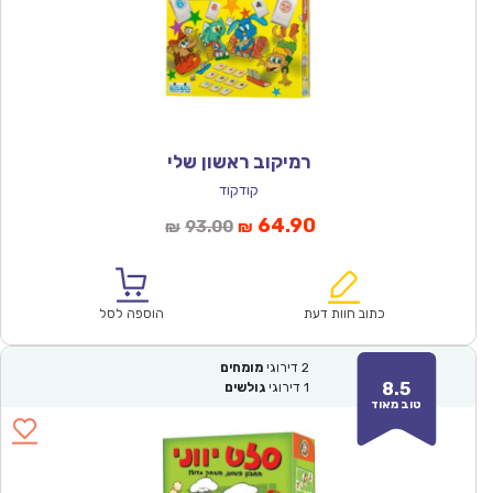
רמיקוב ראשון שלי
קודקוד
המחיר
המחיר
64.90
93.00
₪
₪
הנוכחי
המקורי
הוא:
היה:
₪93.00.
₪64.90.
כתוב חוות דעת
הוספה לסל
2
דירוגי
מומחים
8.5
1
דירוגי
גולשים
טוב מאוד