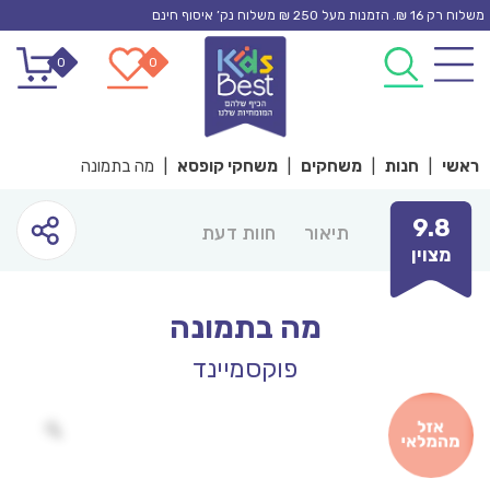
Ski
משלוח רק 16 ₪. הזמנות מעל 250 ₪ משלוח נק’ איסוף חינם
t
0
0
conten
ראשי
|
חנות
|
משחקים
|
משחקי קופסא
|
מה בתמונה
9.8
תיאור
חוות דעת
מצוין
מה בתמונה
פוקסמיינד