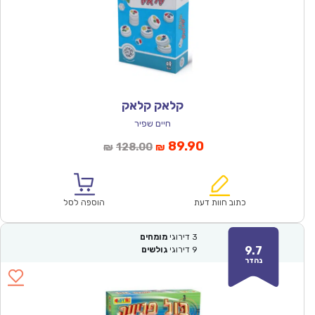
קלאק קלאק
חיים שפיר
המחיר
המחיר
89.90
128.00
₪
₪
הנוכחי
המקורי
הוא:
היה:
₪128.00.
₪89.90.
כתוב חוות דעת
הוספה לסל
3
דירוגי
מומחים
9.7
9
דירוגי
גולשים
נהדר