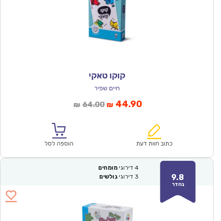
קוקו טאקי
חיים שפיר
המחיר
המחיר
44.90
64.00
₪
₪
הנוכחי
המקורי
הוא:
היה:
₪64.00.
₪44.90.
כתוב חוות דעת
הוספה לסל
4
דירוגי
מומחים
9.8
3
דירוגי
גולשים
נהדר