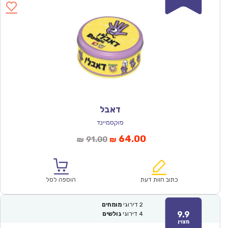
דאבל
פוקסמיינד
המחיר
המחיר
64.00
91.00
₪
₪
הנוכחי
המקורי
הוא:
היה:
₪91.00.
₪64.00.
כתוב חוות דעת
הוספה לסל
2
דירוגי
מומחים
9.9
4
דירוגי
גולשים
מצוין