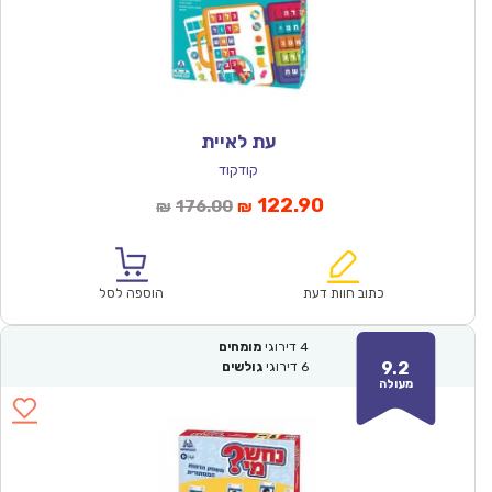
עת לאיית
קודקוד
המחיר
המחיר
122.90
176.00
₪
₪
הנוכחי
המקורי
הוא:
היה:
₪176.00.
₪122.90.
כתוב חוות דעת
הוספה לסל
4
דירוגי
מומחים
9.2
6
דירוגי
גולשים
מעולה