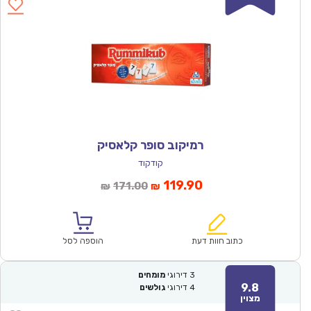
רמיקוב סופר קלאסיק
קודקוד
המחיר
המחיר
119.90
171.00
₪
₪
הנוכחי
המקורי
הוא:
היה:
₪171.00.
₪119.90.
כתוב חוות דעת
הוספה לסל
3
דירוגי
מומחים
9.8
4
דירוגי
גולשים
מצוין