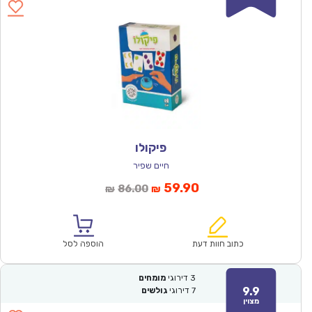
פיקולו
חיים שפיר
המחיר
המחיר
59.90
86.00
₪
₪
הנוכחי
המקורי
הוא:
היה:
₪86.00.
₪59.90.
כתוב חוות דעת
הוספה לסל
3
דירוגי
מומחים
9.9
7
דירוגי
גולשים
מצוין