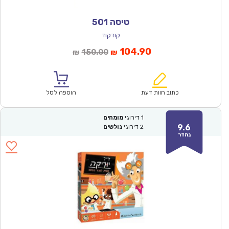
טיסה 501
קודקוד
המחיר
המחיר
104.90
150.00
₪
₪
הנוכחי
המקורי
הוא:
היה:
₪150.00.
₪104.90.
כתוב חוות דעת
הוספה לסל
1
דירוגי
מומחים
9.6
2
דירוגי
גולשים
נהדר