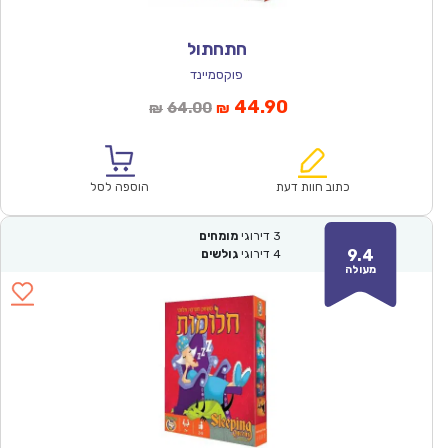
חתחתול
פוקסמיינד
המחיר
המחיר
44.90
64.00
₪
₪
הנוכחי
המקורי
הוא:
היה:
₪64.00.
₪44.90.
כתוב חוות דעת
הוספה לסל
3
דירוגי
מומחים
9.4
4
דירוגי
גולשים
מעולה