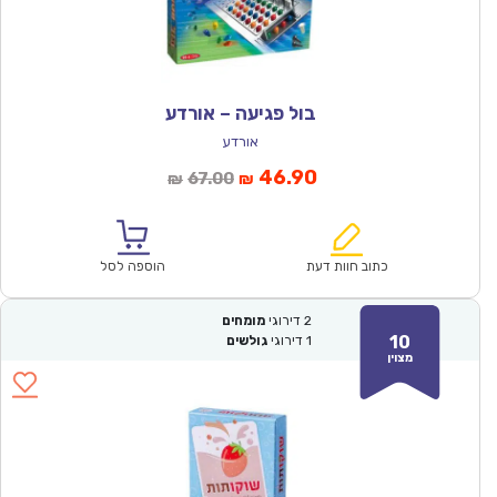
בול פגיעה – אורדע
אורדע
המחיר
המחיר
46.90
67.00
₪
₪
הנוכחי
המקורי
הוא:
היה:
₪67.00.
₪46.90.
כתוב חוות דעת
הוספה לסל
2
דירוגי
מומחים
10
1
דירוגי
גולשים
מצוין