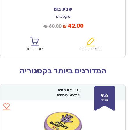
שבע בום
פוקסמיינד
המחיר
המחיר
42.00
60.00
₪
₪
הנוכחי
המקורי
הוא:
היה:
₪60.00.
₪42.00.
כתוב חוות דעת
הוספה לסל
המדורגים ביותר בקטגוריה
5
דירוגי
מומחים
9.6
18
דירוגי
גולשים
נהדר