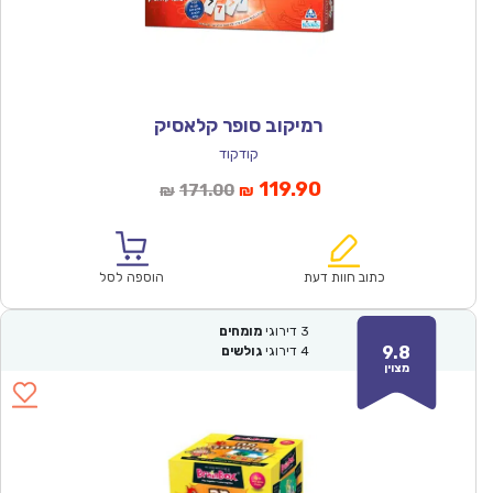
רמיקוב סופר קלאסיק
קודקוד
המחיר
המחיר
119.90
171.00
₪
₪
הנוכחי
המקורי
הוא:
היה:
₪171.00.
₪119.90.
כתוב חוות דעת
הוספה לסל
3
דירוגי
מומחים
9.8
4
דירוגי
גולשים
מצוין