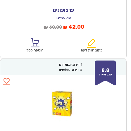
פרצופונים
פוקסמיינד
המחיר
המחיר
42.00
60.00
₪
₪
הנוכחי
המקורי
הוא:
היה:
₪60.00.
₪42.00.
כתוב חוות דעת
הוספה לסל
1
דירוגי
מומחים
8.8
0
דירוגי
גולשים
טוב מאוד