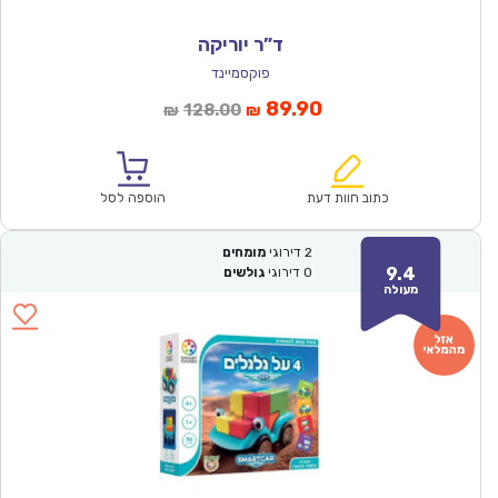
ד”ר יוריקה
פוקסמיינד
המחיר
המחיר
89.90
128.00
₪
₪
הנוכחי
המקורי
הוא:
היה:
₪128.00.
₪89.90.
כתוב חוות דעת
הוספה לסל
2
דירוגי
מומחים
9.4
0
דירוגי
גולשים
מעולה