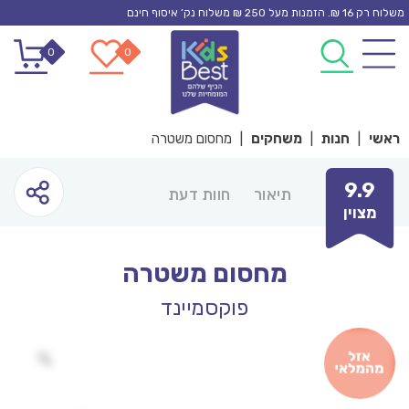
Ski
משלוח רק 16 ₪. הזמנות מעל 250 ₪ משלוח נק’ איסוף חינם
t
0
0
conten
ראשי
|
חנות
|
משחקים
|
מחסום משטרה
9.9
תיאור
חוות דעת
מצוין
מחסום משטרה
פוקסמיינד