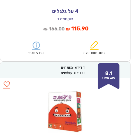
4 על גלגלים
פוקסמיינד
המחיר
המחיר
115.90
166.00
₪
₪
הנוכחי
המקורי
הוא:
היה:
₪166.00.
₪115.90.
כתוב חוות דעת
מידע נוסף
1
דירוגי
מומחים
8.1
0
דירוגי
גולשים
טוב מאוד