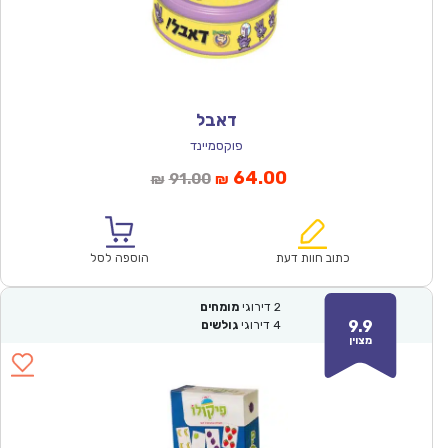
דאבל
פוקסמיינד
המחיר
המחיר
64.00
91.00
₪
₪
הנוכחי
המקורי
הוא:
היה:
₪91.00.
₪64.00.
כתוב חוות דעת
הוספה לסל
2
דירוגי
מומחים
9.9
4
דירוגי
גולשים
מצוין