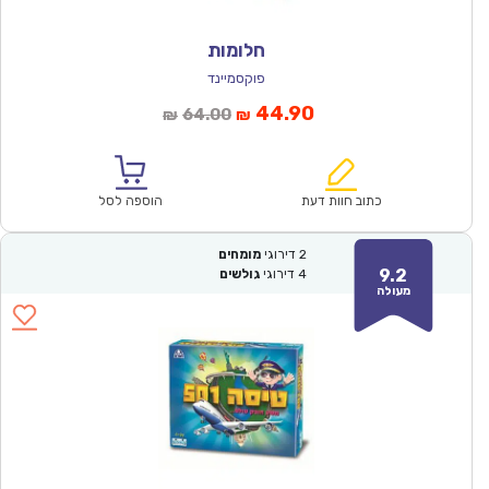
חלומות
פוקסמיינד
המחיר
המחיר
44.90
64.00
₪
₪
הנוכחי
המקורי
הוא:
היה:
₪64.00.
₪44.90.
כתוב חוות דעת
הוספה לסל
2
דירוגי
מומחים
9.2
4
דירוגי
גולשים
מעולה