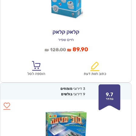
קלאק קלאק
חיים שפיר
המחיר
המחיר
89.90
128.00
₪
₪
הנוכחי
המקורי
הוא:
היה:
₪128.00.
₪89.90.
כתוב חוות דעת
הוספה לסל
3
דירוגי
מומחים
9.7
9
דירוגי
גולשים
נהדר