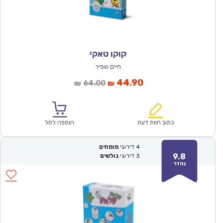
קוקו טאקי
חיים שפיר
המחיר
המחיר
44.90
64.00
₪
₪
הנוכחי
המקורי
הוא:
היה:
₪64.00.
₪44.90.
כתוב חוות דעת
הוספה לסל
4
דירוגי
מומחים
9.8
3
דירוגי
גולשים
נהדר