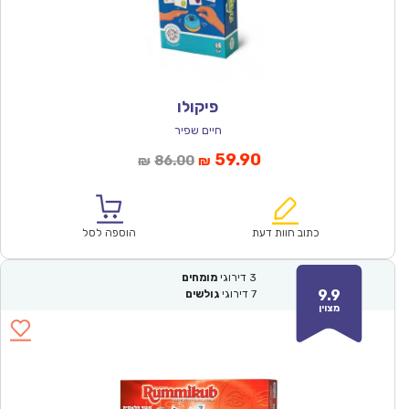
פיקולו
חיים שפיר
המחיר
המחיר
59.90
86.00
₪
₪
הנוכחי
המקורי
הוא:
היה:
₪86.00.
₪59.90.
כתוב חוות דעת
הוספה לסל
3
דירוגי
מומחים
9.9
7
דירוגי
גולשים
מצוין