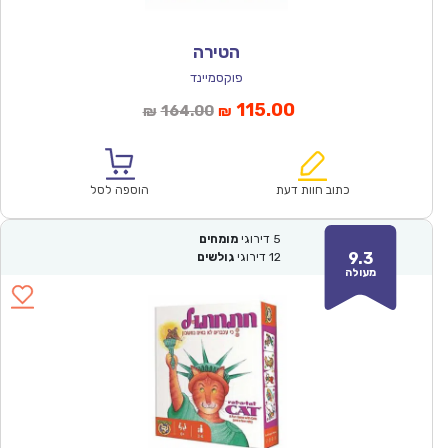
הטירה
פוקסמיינד
המחיר
המחיר
115.00
164.00
₪
₪
הנוכחי
המקורי
הוא:
היה:
₪164.00.
₪115.00.
כתוב חוות דעת
הוספה לסל
5
דירוגי
מומחים
9.3
12
דירוגי
גולשים
מעולה