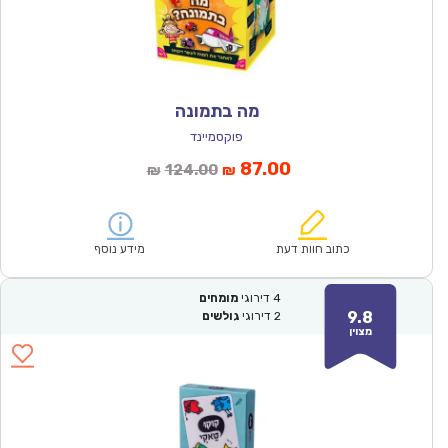
מה בתמונה
פוקסמיינד
המחיר
המחיר
87.00
124.00
₪
₪
הנוכחי
המקורי
הוא:
היה:
₪124.00.
₪87.00.
כתוב חוות דעת
מידע נוסף
4
דירוגי
מומחים
9.8
2
דירוגי
גולשים
מצוין