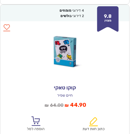
4
דירוגי
מומחים
9.8
2
דירוגי
גולשים
מצוין
קוקו טאקי
חיים שפיר
המחיר
המחיר
44.90
64.00
₪
₪
הנוכחי
המקורי
הוא:
היה:
₪64.00.
₪44.90.
כתוב חוות דעת
הוספה לסל