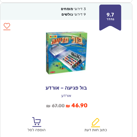
3
דירוגי
מומחים
9.7
9
דירוגי
גולשים
נהדר
בול פגיעה – אורדע
אורדע
המחיר
המחיר
46.90
67.00
₪
₪
הנוכחי
המקורי
הוא:
היה:
₪67.00.
₪46.90.
כתוב חוות דעת
הוספה לסל