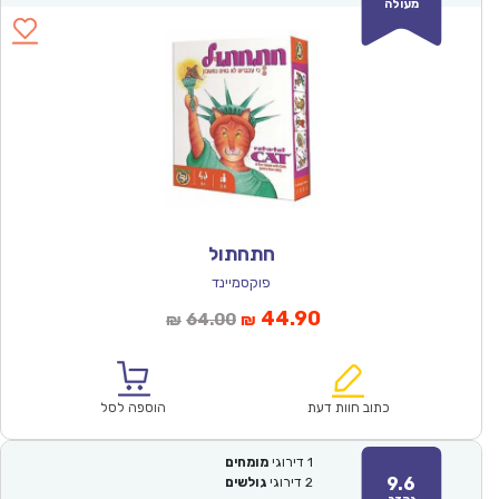
מעולה
חתחתול
פוקסמיינד
המחיר
המחיר
44.90
64.00
₪
₪
הנוכחי
המקורי
הוא:
היה:
₪64.00.
₪44.90.
כתוב חוות דעת
הוספה לסל
1
דירוגי
מומחים
9.6
2
דירוגי
גולשים
נהדר