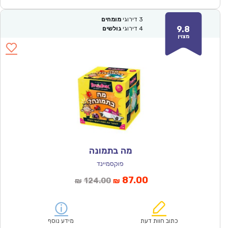
3
דירוגי
מומחים
9.8
4
דירוגי
גולשים
מצוין
מה בתמונה
פוקסמיינד
המחיר
המחיר
87.00
124.00
₪
₪
הנוכחי
המקורי
הוא:
היה:
₪124.00.
₪87.00.
כתוב חוות דעת
מידע נוסף