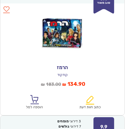
טוב מאוד
הרמז
קודקוד
המחיר
המחיר
134.90
183.00
₪
₪
הנוכחי
המקורי
הוא:
היה:
₪183.00.
₪134.90.
כתוב חוות דעת
הוספה לסל
3
דירוגי
מומחים
9.9
7
דירוגי
גולשים