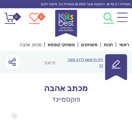
Ski
משלוח רק 16 ₪. הזמנות מעל 250 ₪ משלוח נק’ איסוף חינם
t
0
0
conten
ראשי
|
חנות
|
משחקים
|
משחקי קופסא
|
מכתב אהבה
היה הראשון לדרג מוצר
תיאור
זה
מכתב אהבה
פוקסמיינד