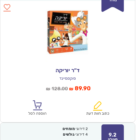
ד”ר יוריקה
פוקסמיינד
המחיר
המחיר
89.90
128.00
₪
₪
הנוכחי
המקורי
הוא:
היה:
₪128.00.
₪89.90.
כתוב חוות דעת
הוספה לסל
2
דירוגי
מומחים
9.2
4
דירוגי
גולשים
מעולה