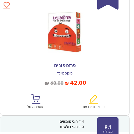
פרצופונים
פוקסמיינד
המחיר
המחיר
42.00
60.00
₪
₪
הנוכחי
המקורי
הוא:
היה:
₪60.00.
₪42.00.
כתוב חוות דעת
הוספה לסל
4
דירוגי
מומחים
9.1
0
דירוגי
גולשים
מעולה