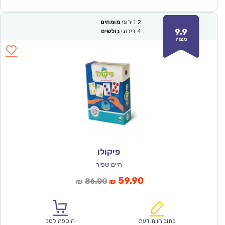
2
דירוגי
מומחים
9.9
4
דירוגי
גולשים
מצוין
פיקולו
חיים שפיר
המחיר
המחיר
59.90
86.00
₪
₪
הנוכחי
המקורי
הוא:
היה:
₪86.00.
₪59.90.
כתוב חוות דעת
הוספה לסל