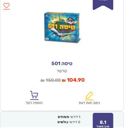
טיסה 501
קודקוד
המחיר
המחיר
104.90
150.00
₪
₪
הנוכחי
המקורי
הוא:
היה:
₪150.00.
₪104.90.
כתוב חוות דעת
הוספה לסל
1
דירוגי
מומחים
8.1
0
דירוגי
גולשים
טוב מאוד