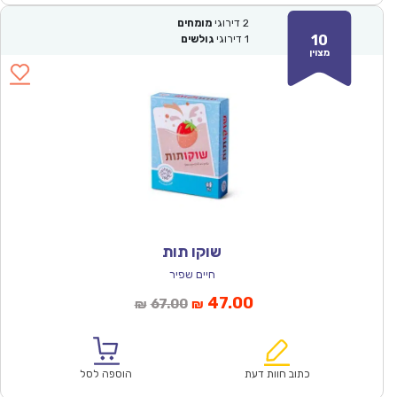
2
דירוגי
מומחים
10
1
דירוגי
גולשים
מצוין
שוקו תות
חיים שפיר
המחיר
המחיר
47.00
67.00
₪
₪
הנוכחי
המקורי
הוא:
היה:
₪67.00.
₪47.00.
כתוב חוות דעת
הוספה לסל