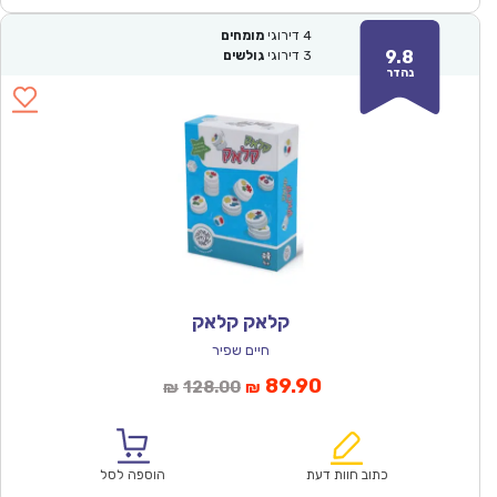
4
דירוגי
מומחים
9.8
3
דירוגי
גולשים
נהדר
קלאק קלאק
חיים שפיר
המחיר
המחיר
89.90
128.00
₪
₪
הנוכחי
המקורי
הוא:
היה:
₪128.00.
₪89.90.
כתוב חוות דעת
הוספה לסל