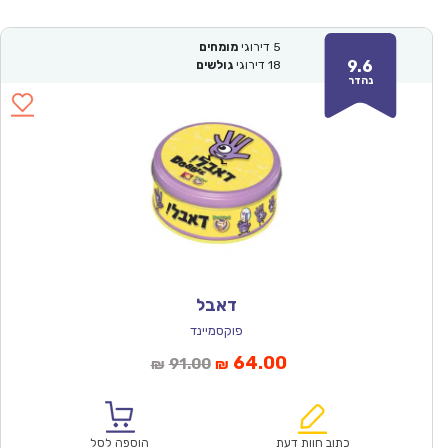
5
דירוגי
מומחים
9.6
18
דירוגי
גולשים
נהדר
דאבל
פוקסמיינד
המחיר
המחיר
64.00
91.00
₪
₪
הנוכחי
המקורי
הוא:
היה:
₪91.00.
₪64.00.
כתוב חוות דעת
הוספה לסל