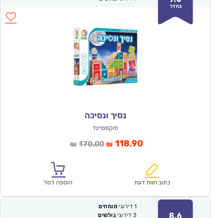
נהדר
נסיך ונסיכה
פוקסמיינד
המחיר
המחיר
118.90
170.00
₪
₪
הנוכחי
המקורי
הוא:
היה:
₪170.00.
₪118.90.
כתוב חוות דעת
הוספה לסל
1
דירוגי
מומחים
8.6
3
דירוגי
גולשים