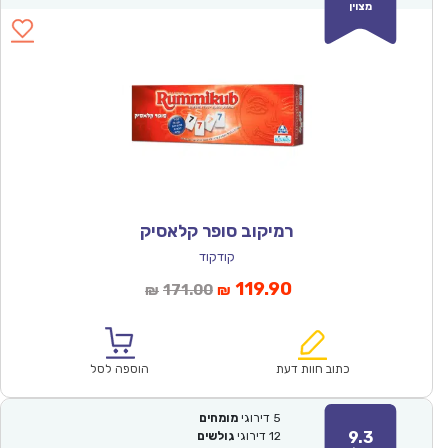
מצוין
רמיקוב סופר קלאסיק
קודקוד
המחיר
המחיר
119.90
171.00
₪
₪
הנוכחי
המקורי
הוא:
היה:
₪171.00.
₪119.90.
כתוב חוות דעת
הוספה לסל
5
דירוגי
מומחים
9.3
12
דירוגי
גולשים