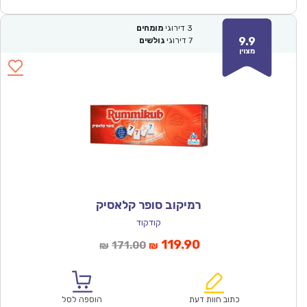
3
דירוגי
מומחים
9.9
7
דירוגי
גולשים
מצוין
רמיקוב סופר קלאסיק
קודקוד
המחיר
המחיר
119.90
171.00
₪
₪
הנוכחי
המקורי
הוא:
היה:
₪171.00.
₪119.90.
כתוב חוות דעת
הוספה לסל