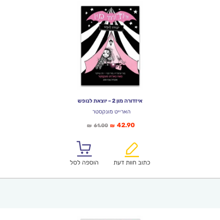
איזדורה מון 2 – יוצאת לנופש
הארייט מונקסטר
המחיר
המחיר
42.90
61.00
₪
₪
הנוכחי
המקורי
הוא:
היה:
₪61.00.
₪42.90.
כתוב חוות דעת
הוספה לסל