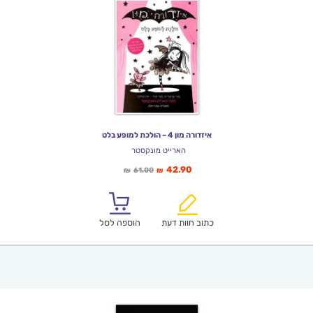
איזדורה מון 4 – הולכת למופע בלט
הארייט מונקסטר
המחיר
המחיר
42.90
61.00
₪
₪
הנוכחי
המקורי
הוא:
היה:
₪61.00.
₪42.90.
כתוב חוות דעת
הוספה לסל