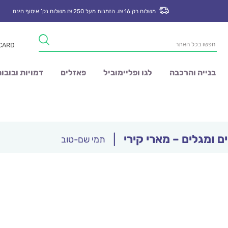
משלוח רק 16 ₪. הזמנות מעל 250 ₪ משלוח נק’ איסוף חינם
Products
 CARD
search
בנייה והרכבה
לגו ופליימוביל
פאזלים
דמויות ובובו
 ומגלים – מארי קירי
|
תמי שם-טוב