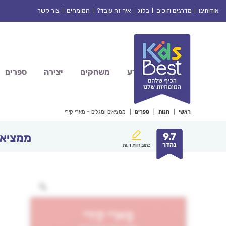
Ski
אודותינו
מדרגים וזוכים
בלוג
איך זה עובד?
המומחים
צור קשר
t
conten
מדע
משחקים
יצירה
ספרים
ראשי
|
חנות
|
ספרים
|
ממציאים ומגלים – מארי קירי
9.7
ממציאים
נהדר
כתוב חוות דעת