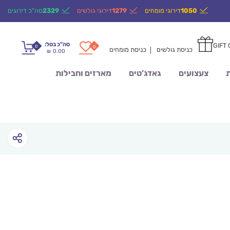
1050
דירוגי מומחים
1279
דירוגי גולשים
2329
סה"כ דירוגים
סה"כ בסל:
GIFT
0
0
כניסת גולשים
כניסת מומחים
0.00
₪
ת
צעצועים
גאדג’טים
מארזים וחבילות