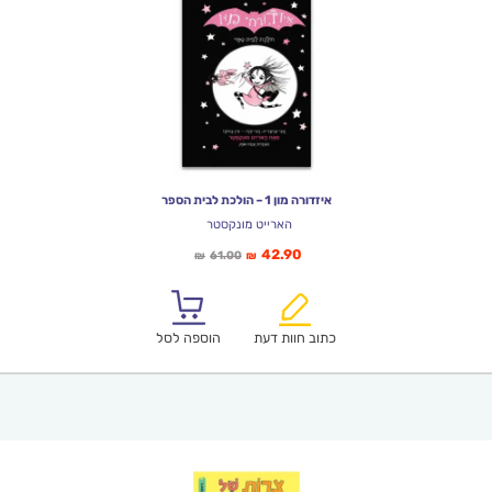
איזדורה מון 1 – הולכת לבית הספר
הארייט מונקסטר
המחיר
המחיר
42.90
61.00
₪
₪
הנוכחי
המקורי
הוא:
היה:
₪61.00.
₪42.90.
כתוב חוות דעת
הוספה לסל