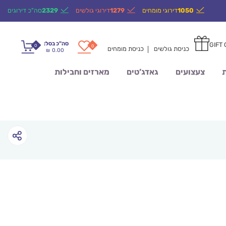
1050
דירוגי מומחים
1279
דירוגי גולשים
2329
סה"כ דירוגים
סה"כ בסל:
GIFT
0
0
כניסת גולשים
כניסת מומחים
0.00
₪
ת
צעצועים
גאדג’טים
מארזים וחבילות