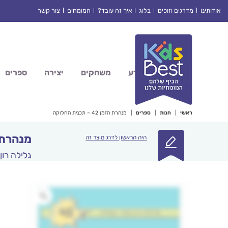
Ski
אודותינו
מדרגים וזוכים
בלוג
איך זה עובד?
המומחים
צור קשר
t
conten
מדע
משחקים
יצירה
ספרים
ראשי
|
חנות
|
ספרים
|
מנהרת הזמן 42 – תכנית החלוקה
מנהרת הזמן 42 –
היה הראשון לדרג מוצר זה
גלילה רון