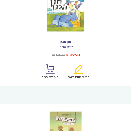
חנן הגנן
רינת הופר
המחיר
המחיר
39.90
57.00
₪
₪
הנוכחי
המקורי
הוא:
היה:
₪57.00.
₪39.90.
כתוב חוות דעת
הוספה לסל