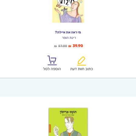
מי ראה את איילת?
רינת הופר
המחיר
המחיר
39.90
57.00
₪
₪
הנוכחי
המקורי
הוא:
היה:
₪57.00.
₪39.90.
כתוב חוות דעת
הוספה לסל