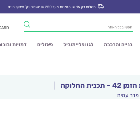
משלוח רק 16 ₪. הזמנות מעל 250 ₪ משלוח נק’ איסוף חינם
Products
 CARD
search
בנייה והרכבה
לגו ופליימוביל
פאזלים
דמויות ובובו
 תכנית החלוקה
|
 פדר עמית