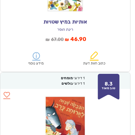
אותיות במיץ שטויות
רינת הופר
המחיר
המחיר
46.90
67.00
₪
₪
הנוכחי
המקורי
הוא:
היה:
₪67.00.
₪46.90.
כתוב חוות דעת
מידע נוסף
1
דירוגי
מומחים
8.3
1
דירוגי
גולשים
טוב מאוד