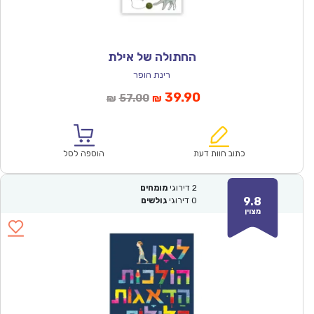
החתולה של אילת
רינת הופר
המחיר
המחיר
39.90
57.00
₪
₪
הנוכחי
המקורי
הוא:
היה:
₪57.00.
₪39.90.
כתוב חוות דעת
הוספה לסל
2
דירוגי
מומחים
9.8
0
דירוגי
גולשים
מצוין