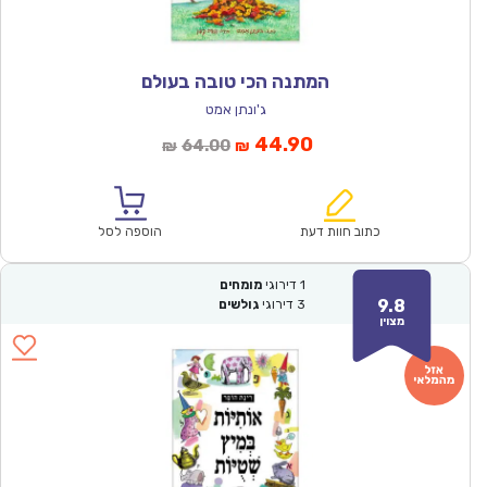
המתנה הכי טובה בעולם
ג'ונתן אמט
המחיר
המחיר
44.90
64.00
₪
₪
הנוכחי
המקורי
הוא:
היה:
₪64.00.
₪44.90.
כתוב חוות דעת
הוספה לסל
1
דירוגי
מומחים
9.8
3
דירוגי
גולשים
מצוין