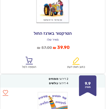
הטרקטור בארגז החול
מאיר שלו
המחיר
המחיר
39.90
57.00
₪
₪
הנוכחי
המקורי
הוא:
היה:
₪57.00.
₪39.90.
כתוב חוות דעת
הוספה לסל
2
דירוגי
מומחים
9.9
4
דירוגי
גולשים
מצוין