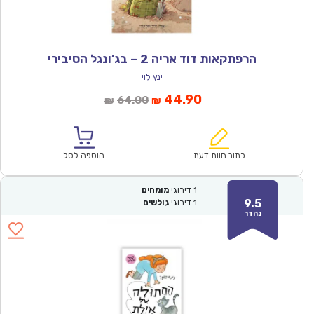
הרפתקאות דוד אריה 2 – בג’ונגל הסיבירי
ינץ לוי
המחיר
המחיר
44.90
64.00
₪
₪
הנוכחי
המקורי
הוא:
היה:
₪64.00.
₪44.90.
כתוב חוות דעת
הוספה לסל
1
דירוגי
מומחים
9.5
1
דירוגי
גולשים
נהדר