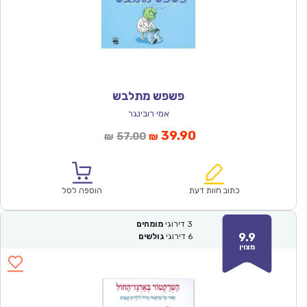
פשפש מתלבש
אמי רובינגר
המחיר
המחיר
39.90
57.00
₪
₪
הנוכחי
המקורי
הוא:
היה:
₪57.00.
₪39.90.
כתוב חוות דעת
הוספה לסל
3
דירוגי
מומחים
9.9
6
דירוגי
גולשים
מצוין