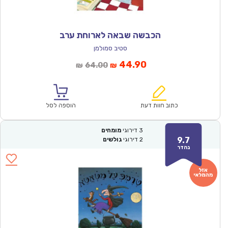
הכבשה שבאה לארוחת ערב
סטיב סמולמן
המחיר
המחיר
44.90
64.00
₪
₪
הנוכחי
המקורי
הוא:
היה:
₪64.00.
₪44.90.
כתוב חוות דעת
הוספה לסל
3
דירוגי
מומחים
9.7
2
דירוגי
גולשים
נהדר