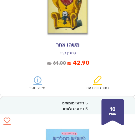
משהו אחר
קתרין קייב
המחיר
המחיר
42.90
61.00
₪
₪
הנוכחי
המקורי
הוא:
היה:
₪61.00.
₪42.90.
כתוב חוות דעת
מידע נוסף
5
דירוגי
מומחים
10
5
דירוגי
גולשים
מצוין