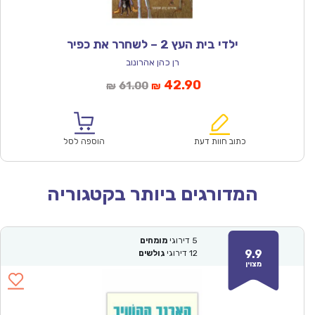
ילדי בית העץ 2 – לשחרר את כפיר
רן כהן אהרונוב
המחיר
המחיר
42.90
61.00
₪
₪
הנוכחי
המקורי
הוא:
היה:
₪61.00.
₪42.90.
כתוב חוות דעת
הוספה לסל
המדורגים ביותר בקטגוריה
5
דירוגי
מומחים
9.9
12
דירוגי
גולשים
מצוין