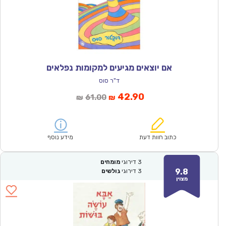
אם יוצאים מגיעים למקומות נפלאים
ד"ר סוס
המחיר
המחיר
42.90
61.00
₪
₪
הנוכחי
המקורי
הוא:
היה:
₪61.00.
₪42.90.
כתוב חוות דעת
מידע נוסף
3
דירוגי
מומחים
9.8
3
דירוגי
גולשים
מצוין