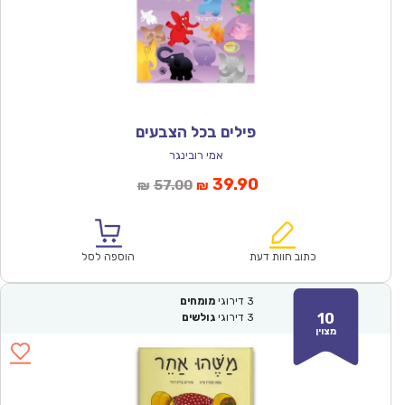
פילים בכל הצבעים
אמי רובינגר
המחיר
המחיר
39.90
57.00
₪
₪
הנוכחי
המקורי
הוא:
היה:
₪57.00.
₪39.90.
כתוב חוות דעת
הוספה לסל
3
דירוגי
מומחים
10
3
דירוגי
גולשים
מצוין