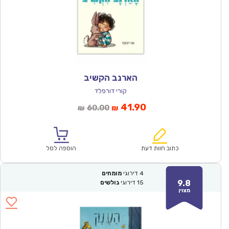
הארנב הקשיב
קורי דורפלד
המחיר
המחיר
41.90
60.00
₪
₪
הנוכחי
המקורי
הוא:
היה:
₪60.00.
₪41.90.
כתוב חוות דעת
הוספה לסל
4
דירוגי
מומחים
9.8
15
דירוגי
גולשים
מצוין