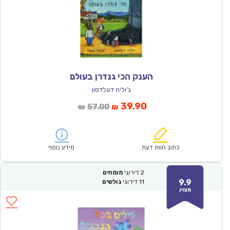
הענק הכי גנדרן בעולם
ג'וליה דונלדסון
המחיר
המחיר
39.90
57.00
₪
₪
הנוכחי
המקורי
הוא:
היה:
₪57.00.
₪39.90.
כתוב חוות דעת
מידע נוסף
2
דירוגי
מומחים
9.9
11
דירוגי
גולשים
מצוין