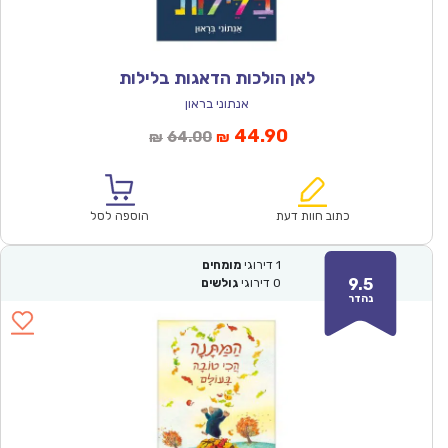
לאן הולכות הדאגות בלילות
אנתוני בראון
המחיר
המחיר
44.90
64.00
₪
₪
הנוכחי
המקורי
הוא:
היה:
₪64.00.
₪44.90.
כתוב חוות דעת
הוספה לסל
1
דירוגי
מומחים
9.5
0
דירוגי
גולשים
נהדר