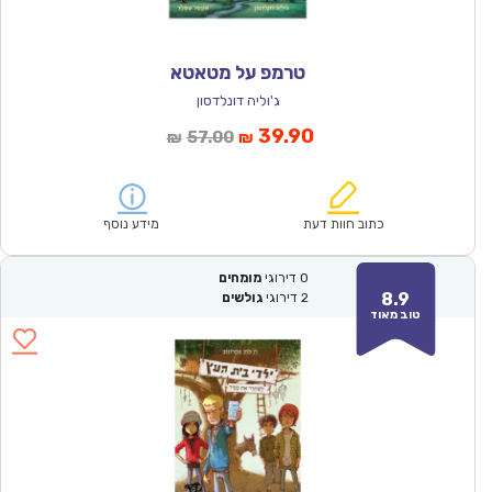
טרמפ על מטאטא
ג'וליה דונלדסון
המחיר
המחיר
39.90
57.00
₪
₪
הנוכחי
המקורי
הוא:
היה:
₪57.00.
₪39.90.
כתוב חוות דעת
מידע נוסף
0
דירוגי
מומחים
8.9
2
דירוגי
גולשים
טוב מאוד