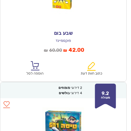
שבע בום
פוקסמיינד
המחיר
המחיר
42.00
60.00
₪
₪
הנוכחי
המקורי
הוא:
היה:
₪60.00.
₪42.00.
כתוב חוות דעת
הוספה לסל
2
דירוגי
מומחים
9.2
4
דירוגי
גולשים
מעולה