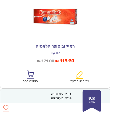
רמיקוב סופר קלאסיק
קודקוד
המחיר
המחיר
119.90
171.00
₪
₪
הנוכחי
המקורי
הוא:
היה:
₪171.00.
₪119.90.
כתוב חוות דעת
הוספה לסל
3
דירוגי
מומחים
9.8
4
דירוגי
גולשים
מצוין