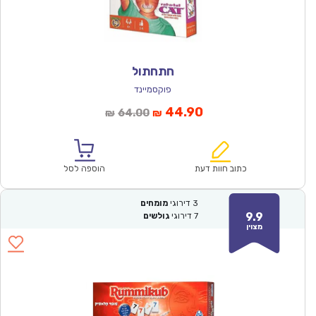
חתחתול
פוקסמיינד
המחיר
המחיר
44.90
64.00
₪
₪
הנוכחי
המקורי
הוא:
היה:
₪64.00.
₪44.90.
כתוב חוות דעת
הוספה לסל
3
דירוגי
מומחים
9.9
7
דירוגי
גולשים
מצוין