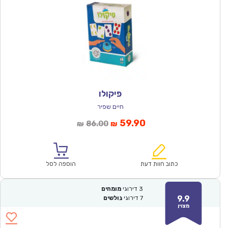
פיקולו
חיים שפיר
המחיר
המחיר
59.90
86.00
₪
₪
הנוכחי
המקורי
הוא:
היה:
₪86.00.
₪59.90.
כתוב חוות דעת
הוספה לסל
3
דירוגי
מומחים
9.9
7
דירוגי
גולשים
מצוין