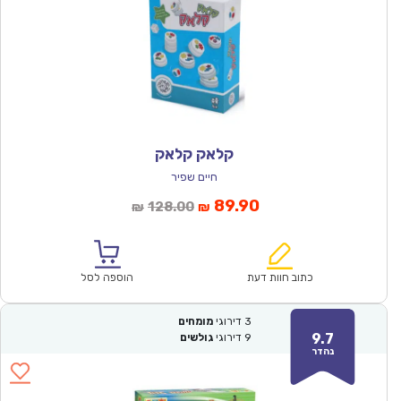
קלאק קלאק
חיים שפיר
המחיר
המחיר
89.90
128.00
₪
₪
הנוכחי
המקורי
הוא:
היה:
₪128.00.
₪89.90.
כתוב חוות דעת
הוספה לסל
3
דירוגי
מומחים
9.7
9
דירוגי
גולשים
נהדר