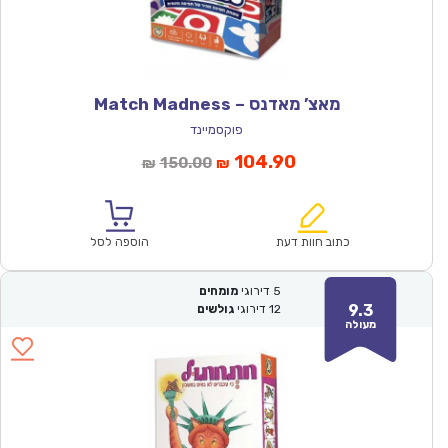
מאצ’ מאדנס – Match Madness
פוקסמיינד
המחיר
המחיר
104.90
150.00
₪
₪
הנוכחי
המקורי
הוא:
היה:
₪150.00.
₪104.90.
כתוב חוות דעת
הוספה לסל
5
דירוגי
מומחים
9.3
12
דירוגי
גולשים
מעולה