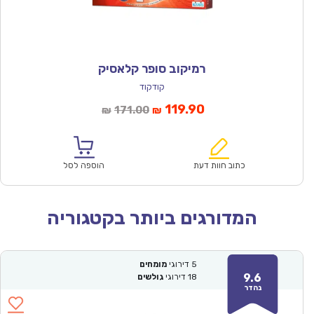
רמיקוב סופר קלאסיק
קודקוד
המחיר
המחיר
119.90
171.00
₪
₪
הנוכחי
המקורי
הוא:
היה:
₪171.00.
₪119.90.
כתוב חוות דעת
הוספה לסל
המדורגים ביותר בקטגוריה
5
דירוגי
מומחים
9.6
18
דירוגי
גולשים
נהדר