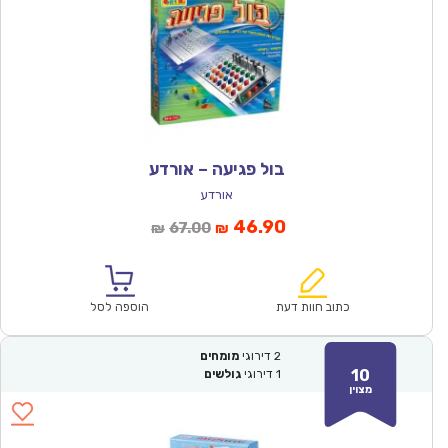
בול פגיעה – אורדע
אורדע
המחיר
המחיר
46.90
67.00
₪
₪
הנוכחי
המקורי
הוא:
היה:
₪67.00.
₪46.90.
כתוב חוות דעת
הוספה לסל
2
דירוגי
מומחים
10
1
דירוגי
גולשים
מצוין