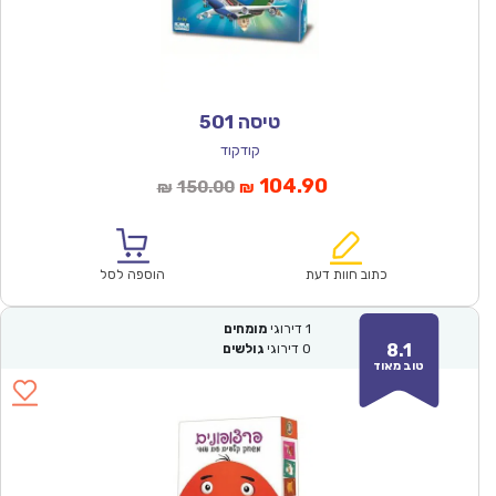
טיסה 501
קודקוד
המחיר
המחיר
104.90
150.00
₪
₪
הנוכחי
המקורי
הוא:
היה:
₪150.00.
₪104.90.
כתוב חוות דעת
הוספה לסל
1
דירוגי
מומחים
8.1
0
דירוגי
גולשים
טוב מאוד