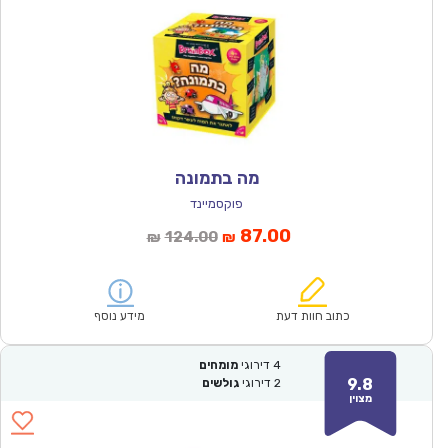
מה בתמונה
פוקסמיינד
המחיר
המחיר
87.00
124.00
₪
₪
הנוכחי
המקורי
הוא:
היה:
₪124.00.
₪87.00.
כתוב חוות דעת
מידע נוסף
4
דירוגי
מומחים
9.8
2
דירוגי
גולשים
מצוין