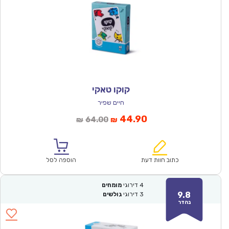
קוקו טאקי
חיים שפיר
המחיר
המחיר
44.90
64.00
₪
₪
הנוכחי
המקורי
הוא:
היה:
₪64.00.
₪44.90.
כתוב חוות דעת
הוספה לסל
4
דירוגי
מומחים
9.8
3
דירוגי
גולשים
נהדר