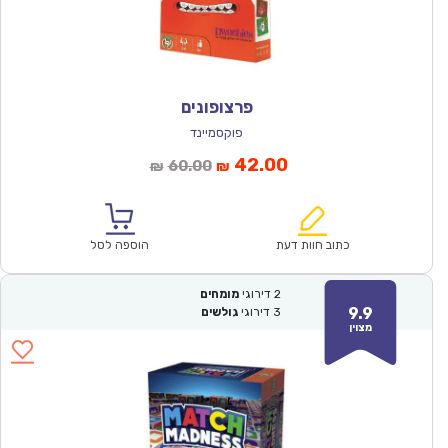
פרצופונים
פוקסמיינד
המחיר
המחיר
42.00
60.00
₪
₪
הנוכחי
המקורי
הוא:
היה:
₪60.00.
₪42.00.
כתוב חוות דעת
הוספה לסל
2
דירוגי
מומחים
9.9
3
דירוגי
גולשים
מצוין