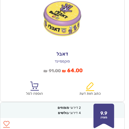
דאבל
פוקסמיינד
המחיר
המחיר
64.00
91.00
₪
₪
הנוכחי
המקורי
הוא:
היה:
₪91.00.
₪64.00.
כתוב חוות דעת
הוספה לסל
2
דירוגי
מומחים
9.9
4
דירוגי
גולשים
מצוין