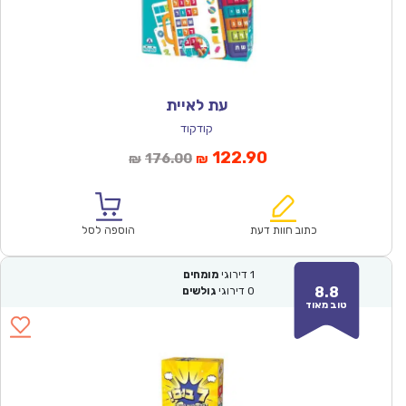
עת לאיית
קודקוד
המחיר
המחיר
122.90
176.00
₪
₪
הנוכחי
המקורי
הוא:
היה:
₪176.00.
₪122.90.
כתוב חוות דעת
הוספה לסל
1
דירוגי
מומחים
8.8
0
דירוגי
גולשים
טוב מאוד