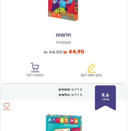
חלומות
פוקסמיינד
המחיר
המחיר
44.90
64.00
₪
₪
הנוכחי
המקורי
הוא:
היה:
₪64.00.
₪44.90.
כתוב חוות דעת
הוספה לסל
2
דירוגי
מומחים
9.6
5
דירוגי
גולשים
נהדר