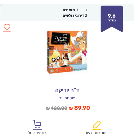
1
דירוגי
מומחים
9.6
2
דירוגי
גולשים
נהדר
ד”ר יוריקה
פוקסמיינד
המחיר
המחיר
89.90
128.00
₪
₪
הנוכחי
המקורי
הוא:
היה:
₪128.00.
₪89.90.
כתוב חוות דעת
הוספה לסל