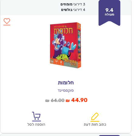
3
דירוגי
מומחים
9.4
4
דירוגי
גולשים
מעולה
חלומות
פוקסמיינד
המחיר
המחיר
44.90
64.00
₪
₪
הנוכחי
המקורי
הוא:
היה:
₪64.00.
₪44.90.
כתוב חוות דעת
הוספה לסל