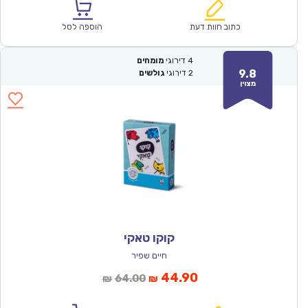
הוא:
היה:
₪124.00.
₪87.00.
כתוב חוות דעת
הוספה לסל
4
דירוגי
מומחים
9.8
2
דירוגי
גולשים
מצוין
קוקו טאקי
חיים שפיר
המחיר
המחיר
44.90
64.00
₪
₪
הנוכחי
המקורי