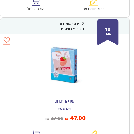
הוא:
היה:
₪67.00.
₪46.90.
כתוב חוות דעת
הוספה לסל
2
דירוגי
מומחים
10
1
דירוגי
גולשים
מצוין
שוקו תות
חיים שפיר
המחיר
המחיר
47.00
67.00
₪
₪
הנוכחי
המקורי