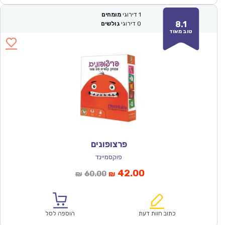
1
דירוגי
מומחים
8.1
0
דירוגי
גולשים
טוב מאוד
פרצופונים
פוקסמיינד
המחיר
המחיר
42.00
60.00
₪
₪
הנוכחי
המקורי
הוא:
היה:
₪60.00.
₪42.00.
כתוב חוות דעת
הוספה לסל