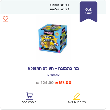
1
דירוגי
מומחים
9.4
1
דירוגי
גולשים
מעולה
מה בתמונה – העולם המופלא
פוקסמיינד
המחיר
המחיר
87.00
124.00
₪
₪
הנוכחי
המקורי
הוא:
היה:
₪124.00.
₪87.00.
כתוב חוות דעת
הוספה לסל