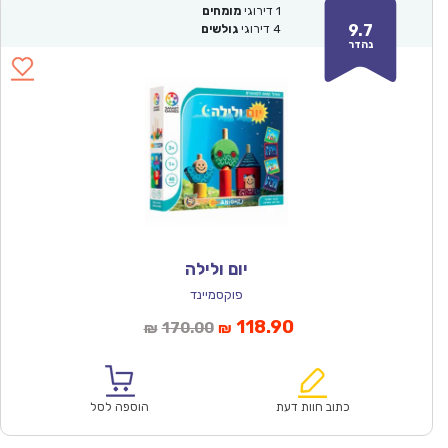
1
דירוגי
מומחים
9.7
4
דירוגי
גולשים
נהדר
יום ולילה
פוקסמיינד
המחיר
המחיר
118.90
170.00
₪
₪
הנוכחי
המקורי
הוא:
היה:
₪170.00.
₪118.90.
כתוב חוות דעת
הוספה לסל