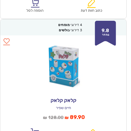
הוא:
היה:
₪64.00.
₪44.90.
כתוב חוות דעת
הוספה לסל
4
דירוגי
מומחים
9.8
3
דירוגי
גולשים
נהדר
קלאק קלאק
חיים שפיר
המחיר
המחיר
89.90
128.00
₪
₪
הנוכחי
המקורי