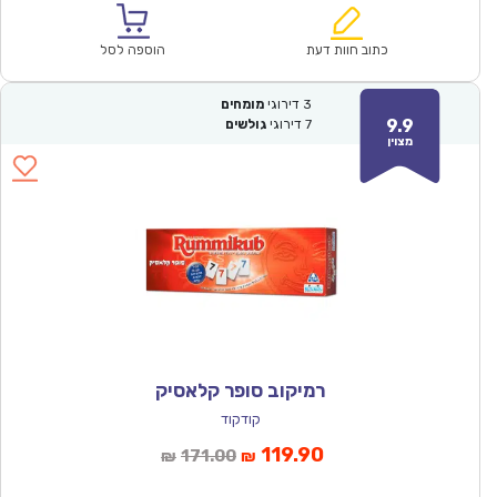
הוא:
היה:
₪86.00.
₪59.90.
כתוב חוות דעת
הוספה לסל
3
דירוגי
מומחים
9.9
7
דירוגי
גולשים
מצוין
רמיקוב סופר קלאסיק
קודקוד
המחיר
המחיר
119.90
171.00
₪
₪
הנוכחי
המקורי