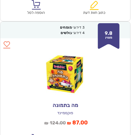
הוא:
היה:
₪171.00.
₪119.90.
כתוב חוות דעת
הוספה לסל
3
דירוגי
מומחים
9.8
4
דירוגי
גולשים
מצוין
מה בתמונה
פוקסמיינד
המחיר
המחיר
87.00
124.00
₪
₪
הנוכחי
המקורי