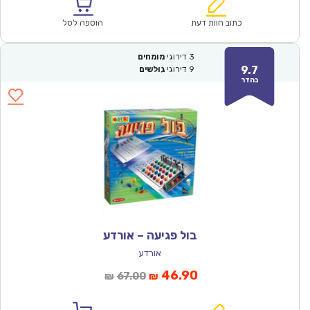
הוא:
היה:
₪128.00.
₪89.90.
כתוב חוות דעת
הוספה לסל
3
דירוגי
מומחים
9.7
9
דירוגי
גולשים
נהדר
בול פגיעה – אורדע
אורדע
המחיר
המחיר
46.90
67.00
₪
₪
הנוכחי
המקורי