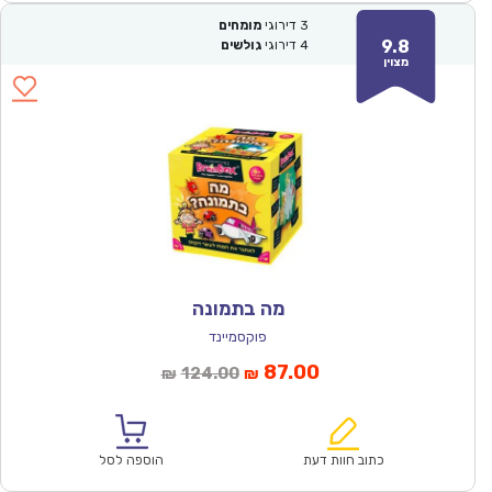
3
דירוגי
מומחים
9.8
4
דירוגי
גולשים
מצוין
מה בתמונה
פוקסמיינד
המחיר
המחיר
87.00
124.00
₪
₪
הנוכחי
המקורי
הוא:
היה:
₪124.00.
₪87.00.
כתוב חוות דעת
הוספה לסל