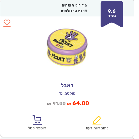
5
דירוגי
מומחים
9.6
18
דירוגי
גולשים
נהדר
דאבל
פוקסמיינד
המחיר
המחיר
64.00
91.00
₪
₪
הנוכחי
המקורי
הוא:
היה:
₪91.00.
₪64.00.
כתוב חוות דעת
הוספה לסל