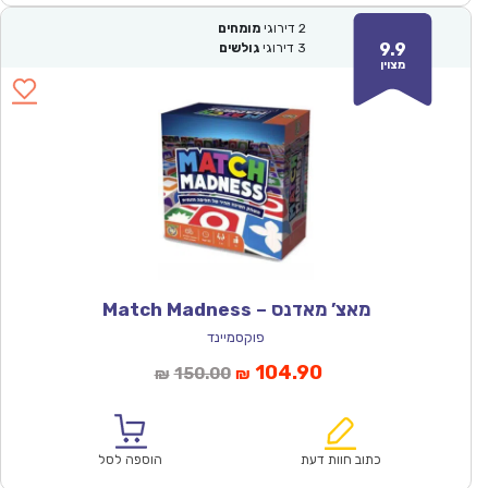
2
דירוגי
מומחים
9.9
3
דירוגי
גולשים
מצוין
מאצ’ מאדנס – Match Madness
פוקסמיינד
המחיר
המחיר
104.90
150.00
₪
₪
הנוכחי
המקורי
הוא:
היה:
₪150.00.
₪104.90.
כתוב חוות דעת
הוספה לסל