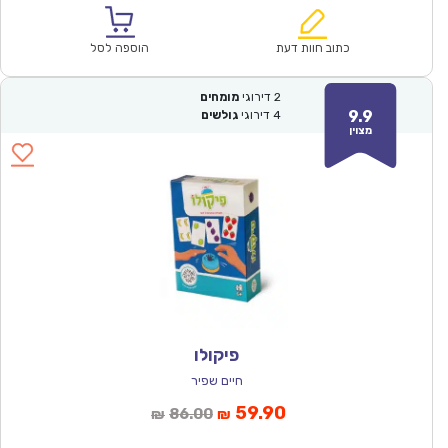
הוא:
היה:
₪91.00.
₪64.00.
כתוב חוות דעת
הוספה לסל
2
דירוגי
מומחים
9.9
4
דירוגי
גולשים
מצוין
פיקולו
חיים שפיר
המחיר
המחיר
59.90
86.00
₪
₪
הנוכחי
המקורי