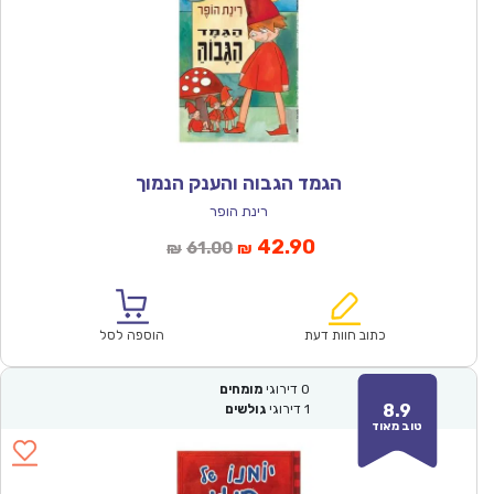
הגמד הגבוה והענק הנמוך
רינת הופר
המחיר
המחיר
42.90
61.00
₪
₪
הנוכחי
המקורי
הוא:
היה:
₪61.00.
₪42.90.
כתוב חוות דעת
הוספה לסל
0
דירוגי
מומחים
8.9
1
דירוגי
גולשים
טוב מאוד