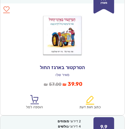
מצוין
הטרקטור בארגז החול
מאיר שלו
המחיר
המחיר
39.90
57.00
₪
₪
הנוכחי
המקורי
הוא:
היה:
₪57.00.
₪39.90.
כתוב חוות דעת
הוספה לסל
2
דירוגי
מומחים
9.9
4
דירוגי
גולשים