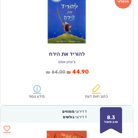
להוריד את הירח
ג'ונתן אמט
המחיר
המחיר
44.90
64.00
₪
₪
הנוכחי
המקורי
הוא:
היה:
₪64.00.
₪44.90.
כתוב חוות דעת
מידע נוסף
1
דירוגי
מומחים
8.3
1
דירוגי
גולשים
טוב מאוד