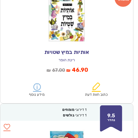
אותיות במיץ שטויות
רינת הופר
המחיר
המחיר
46.90
67.00
₪
₪
הנוכחי
המקורי
הוא:
היה:
₪67.00.
₪46.90.
כתוב חוות דעת
מידע נוסף
1
דירוגי
מומחים
9.5
1
דירוגי
גולשים
נהדר