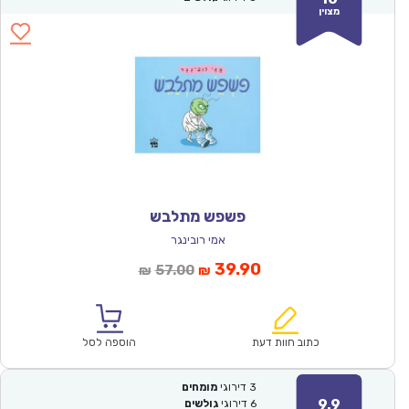
מצוין
פשפש מתלבש
אמי רובינגר
המחיר
המחיר
39.90
57.00
₪
₪
הנוכחי
המקורי
הוא:
היה:
₪57.00.
₪39.90.
כתוב חוות דעת
הוספה לסל
3
דירוגי
מומחים
9.9
6
דירוגי
גולשים