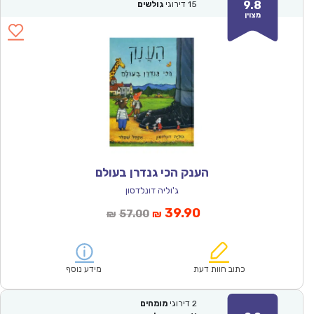
9.8
15
דירוגי
גולשים
מצוין
הענק הכי גנדרן בעולם
ג'וליה דונלדסון
המחיר
המחיר
39.90
57.00
₪
₪
הנוכחי
המקורי
הוא:
היה:
₪57.00.
₪39.90.
כתוב חוות דעת
מידע נוסף
2
דירוגי
מומחים