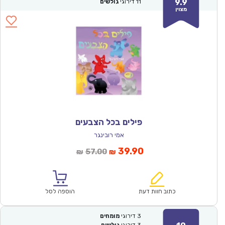
9.9
11
דירוגי
גולשים
מצוין
פילים בכל הצבעים
אמי רובינגר
המחיר
המחיר
39.90
57.00
₪
₪
הנוכחי
המקורי
הוא:
היה:
₪57.00.
₪39.90.
כתוב חוות דעת
הוספה לסל
3
דירוגי
מומחים
3
דירוגי
גולשים