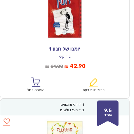
יומנו של חנון 1
ג`ף קיני
המחיר
המחיר
42.90
61.00
₪
₪
הנוכחי
המקורי
הוא:
היה:
₪61.00.
₪42.90.
כתוב חוות דעת
הוספה לסל
1
דירוגי
מומחים
9.5
0
דירוגי
גולשים
נהדר