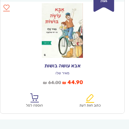
מצוין
אבא עושה בושות
מאיר שלו
המחיר
המחיר
44.90
64.00
₪
₪
הנוכחי
המקורי
הוא:
היה:
₪64.00.
₪44.90.
כתוב חוות דעת
הוספה לסל