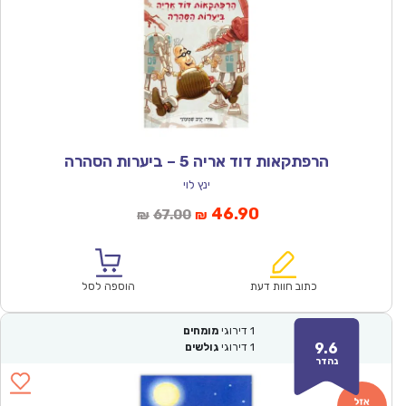
הרפתקאות דוד אריה 5 – ביערות הסהרה
ינץ לוי
המחיר
המחיר
46.90
67.00
₪
₪
הנוכחי
המקורי
הוא:
היה:
₪67.00.
₪46.90.
כתוב חוות דעת
הוספה לסל
1
דירוגי
מומחים
9.6
1
דירוגי
גולשים
נהדר