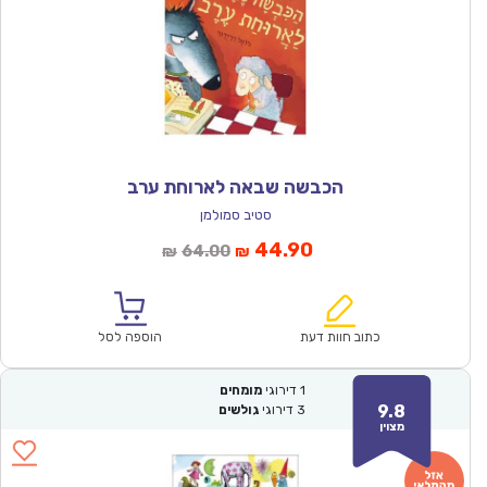
הכבשה שבאה לארוחת ערב
סטיב סמולמן
המחיר
המחיר
44.90
64.00
₪
₪
הנוכחי
המקורי
הוא:
היה:
₪64.00.
₪44.90.
כתוב חוות דעת
הוספה לסל
1
דירוגי
מומחים
9.8
3
דירוגי
גולשים
מצוין