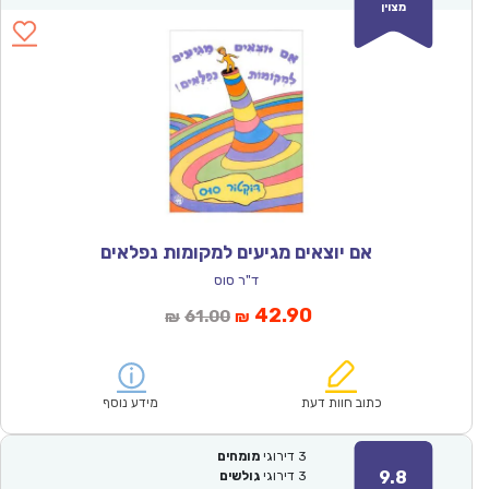
מצוין
אם יוצאים מגיעים למקומות נפלאים
ד"ר סוס
המחיר
המחיר
42.90
61.00
₪
₪
הנוכחי
המקורי
הוא:
היה:
₪61.00.
₪42.90.
כתוב חוות דעת
מידע נוסף
3
דירוגי
מומחים
9.8
3
דירוגי
גולשים