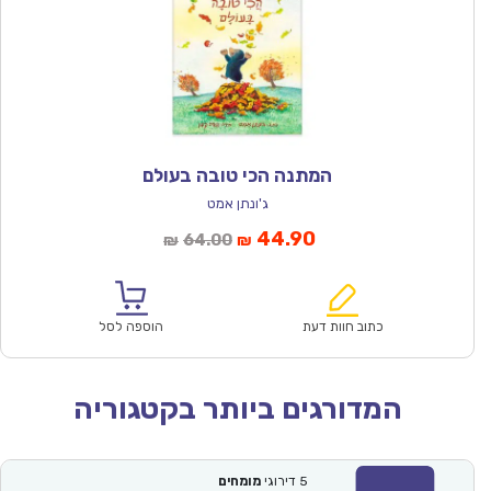
המתנה הכי טובה בעולם
ג'ונתן אמט
המחיר
המחיר
44.90
64.00
₪
₪
הנוכחי
המקורי
הוא:
היה:
₪64.00.
₪44.90.
כתוב חוות דעת
הוספה לסל
המדורגים ביותר בקטגוריה
5
דירוגי
מומחים