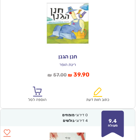
חנן הגנן
רינת הופר
המחיר
המחיר
39.90
57.00
₪
₪
הנוכחי
המקורי
הוא:
היה:
₪57.00.
₪39.90.
כתוב חוות דעת
הוספה לסל
0
דירוגי
מומחים
9.4
4
דירוגי
גולשים
מעולה