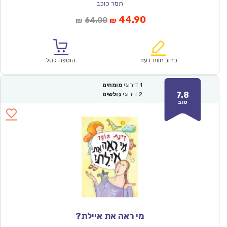
תמר כוכב
המחיר
המחיר
44.90
64.00
₪
₪
הנוכחי
המקורי
הוא:
היה:
₪64.00.
₪44.90.
כתוב חוות דעת
הוספה לסל
1
דירוגי
מומחים
7.8
2
דירוגי
גולשים
טוב
מי ראה את איילת?