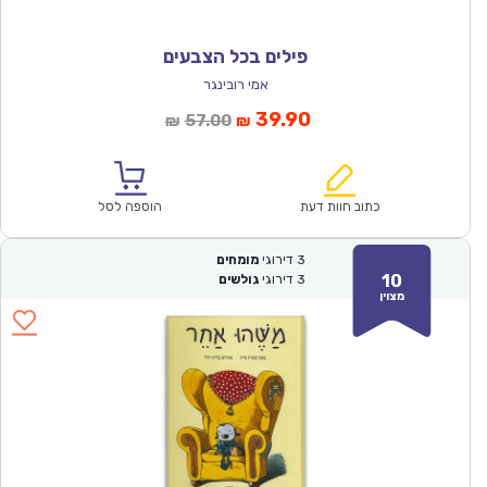
פילים בכל הצבעים
אמי רובינגר
המחיר
המחיר
39.90
57.00
₪
₪
הנוכחי
המקורי
הוא:
היה:
₪57.00.
₪39.90.
כתוב חוות דעת
הוספה לסל
3
דירוגי
מומחים
10
3
דירוגי
גולשים
מצוין