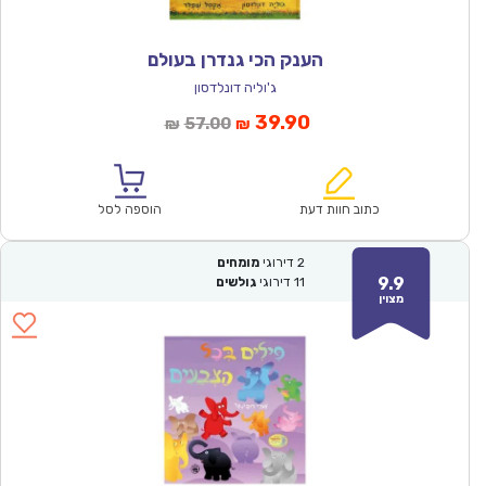
הענק הכי גנדרן בעולם
ג'וליה דונלדסון
המחיר
המחיר
39.90
57.00
₪
₪
הנוכחי
המקורי
הוא:
היה:
₪57.00.
₪39.90.
כתוב חוות דעת
הוספה לסל
2
דירוגי
מומחים
9.9
11
דירוגי
גולשים
מצוין