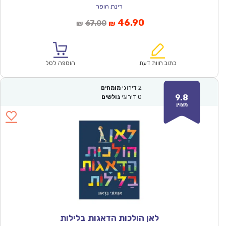
רינת הופר
המחיר
המחיר
46.90
67.00
₪
₪
הנוכחי
המקורי
הוא:
היה:
₪67.00.
₪46.90.
כתוב חוות דעת
הוספה לסל
2
דירוגי
מומחים
9.8
0
דירוגי
גולשים
מצוין
לאן הולכות הדאגות בלילות