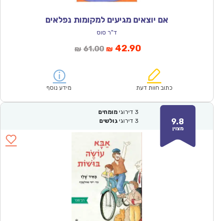
אם יוצאים מגיעים למקומות נפלאים
ד"ר סוס
המחיר
המחיר
42.90
61.00
₪
₪
הנוכחי
המקורי
הוא:
היה:
₪61.00.
₪42.90.
כתוב חוות דעת
מידע נוסף
3
דירוגי
מומחים
9.8
3
דירוגי
גולשים
מצוין