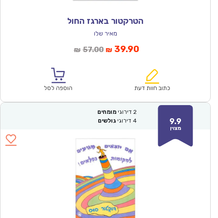
הטרקטור בארגז החול
מאיר שלו
המחיר
המחיר
39.90
57.00
₪
₪
הנוכחי
המקורי
הוא:
היה:
₪57.00.
₪39.90.
כתוב חוות דעת
הוספה לסל
2
דירוגי
מומחים
9.9
4
דירוגי
גולשים
מצוין