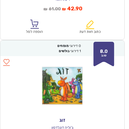
המחיר
המחיר
42.90
61.00
₪
₪
הנוכחי
המקורי
הוא:
היה:
₪61.00.
₪42.90.
כתוב חוות דעת
הוספה לסל
0
דירוגי
מומחים
8.0
1
דירוגי
גולשים
טוב
זוג
ג'וליה דונלדסון