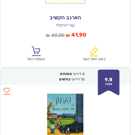
הארנב הקשיב
קורי דורפלד
המחיר
המחיר
41.90
60.00
₪
₪
הנוכחי
המקורי
הוא:
היה:
₪60.00.
₪41.90.
כתוב חוות דעת
הוספה לסל
4
דירוגי
מומחים
9.8
15
דירוגי
גולשים
מצוין