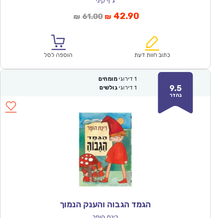
ג`ף קיני
המחיר
המחיר
42.90
61.00
₪
₪
הנוכחי
המקורי
הוא:
היה:
₪61.00.
₪42.90.
כתוב חוות דעת
הוספה לסל
1
דירוגי
מומחים
9.5
1
דירוגי
גולשים
נהדר
הגמד הגבוה והענק הנמוך
רינת הופר