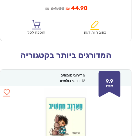
המחיר
המחיר
44.90
64.00
₪
₪
הנוכחי
המקורי
הוא:
היה:
₪64.00.
₪44.90.
כתוב חוות דעת
הוספה לסל
המדורגים ביותר בקטגוריה
5
דירוגי
מומחים
9.9
12
דירוגי
גולשים
מצוין