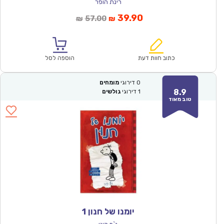
רינת הופר
המחיר
המחיר
39.90
57.00
₪
₪
הנוכחי
המקורי
הוא:
היה:
₪57.00.
₪39.90.
כתוב חוות דעת
הוספה לסל
0
דירוגי
מומחים
8.9
1
דירוגי
גולשים
טוב מאוד
יומנו של חנון 1