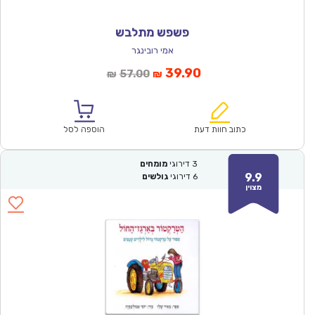
פשפש מתלבש
אמי רובינגר
המחיר
המחיר
39.90
57.00
₪
₪
הנוכחי
המקורי
הוא:
היה:
₪57.00.
₪39.90.
כתוב חוות דעת
הוספה לסל
3
דירוגי
מומחים
9.9
6
דירוגי
גולשים
מצוין