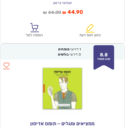
אנתוני בראון
המחיר
המחיר
44.90
64.00
₪
₪
הנוכחי
המקורי
הוא:
היה:
₪64.00.
₪44.90.
כתוב חוות דעת
הוספה לסל
1
דירוגי
מומחים
8.8
0
דירוגי
גולשים
טוב מאוד
ממציאים ומגלים – תומס אדיסון