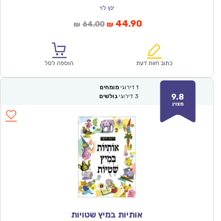
ינץ לוי
המחיר
המחיר
44.90
64.00
₪
₪
הנוכחי
המקורי
הוא:
היה:
₪64.00.
₪44.90.
כתוב חוות דעת
הוספה לסל
1
דירוגי
מומחים
9.8
3
דירוגי
גולשים
מצוין
אותיות במיץ שטויות