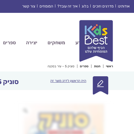
Ski
אודותינו
מדרגים וזוכים
בלוג
איך זה עובד?
המומחים
צור קשר
t
conten
מדע
משחקים
יצירה
ספרים
ראשי
|
חנות
|
ספרים
|
סוניק 5 – עיר בסכנה
סוניק 5 – עיר בסכנה
היה הראשון לדרג מוצר זה