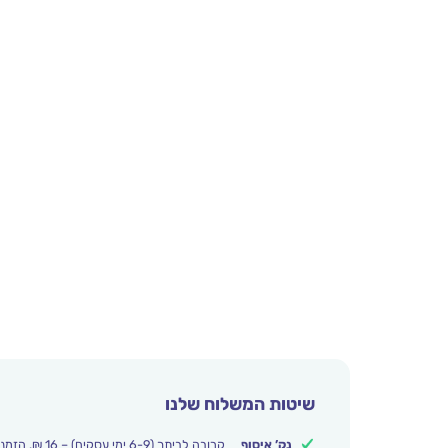
שיטות המשלוח שלנו
נק’ איסוף
קרובה לביתך (6-9 ימי עסקים) – 16 ₪. הזמנות מעל 250 ₪ משלוח חינם.