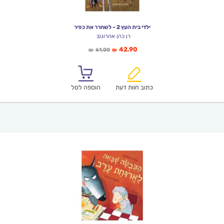
ילדי בית העץ 2 – לשחרר את כפיר
רן כהן אהרונוב
המחיר
המחיר
42.90
61.00
₪
₪
הנוכחי
המקורי
הוא:
היה:
₪61.00.
₪42.90.
כתוב חוות דעת
הוספה לסל