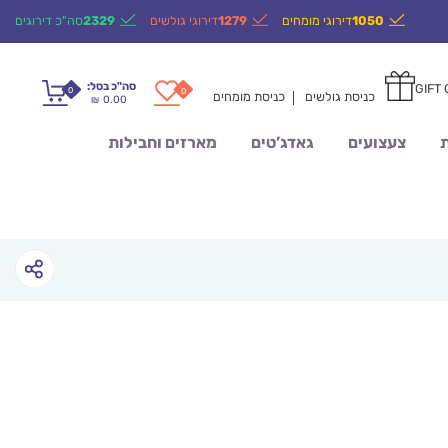
1050
דירוגי מומחים
1279
דירוגי גולשים
2329
סה"כ דירוגים
סה"כ בסל:
GIFT
0
0
כניסת גולשים
כניסת מומחים
0.00
₪
ת
צעצועים
גאדג’טים
מארזים וחבילות