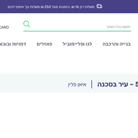
משלוח רק 16 ₪. הזמנות מעל 250 ₪ משלוח נק’ איסוף חינם
Products
 CARD
search
בנייה והרכבה
לגו ופליימוביל
פאזלים
דמויות ובובו
|
איאן פלין