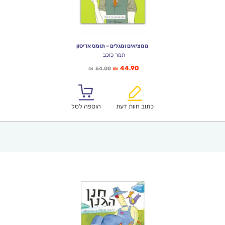
ממציאים ומגלים – תומס אדיסון
תמר כוכב
המחיר
המחיר
44.90
64.00
₪
₪
הנוכחי
המקורי
הוא:
היה:
₪64.00.
₪44.90.
כתוב חוות דעת
הוספה לסל