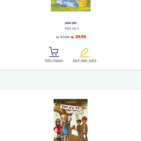
חנן הגנן
רינת הופר
המחיר
המחיר
39.90
57.00
₪
₪
הנוכחי
המקורי
הוא:
היה:
₪57.00.
₪39.90.
כתוב חוות דעת
הוספה לסל