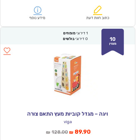
הנוכחי
המקורי
הוא:
היה:
₪150.00.
₪104.90.
כתוב חוות דעת
מידע נוסף
1
דירוגי
מומחים
10
0
דירוגי
גולשים
מצוין
ויגה – מגדל קוביות מעץ התאם צורה
viga
המחיר
המחיר
89.90
128.00
₪
₪
הנוכחי
המקורי