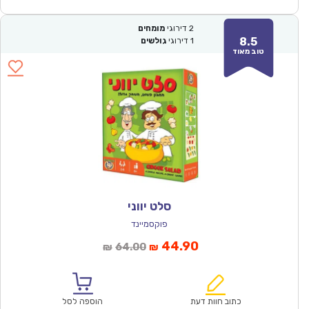
2
דירוגי
מומחים
8.5
1
דירוגי
גולשים
טוב מאוד
סלט יווני
פוקסמיינד
המחיר
המחיר
44.90
64.00
₪
₪
הנוכחי
המקורי
הוא:
היה:
₪64.00.
₪44.90.
כתוב חוות דעת
הוספה לסל