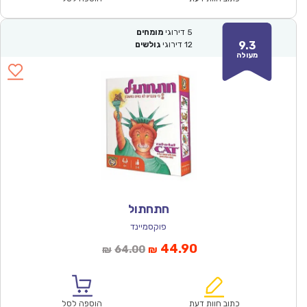
5
דירוגי
מומחים
9.3
12
דירוגי
גולשים
מעולה
חתחתול
פוקסמיינד
המחיר
המחיר
44.90
64.00
₪
₪
הנוכחי
המקורי
הוא:
היה:
₪64.00.
₪44.90.
כתוב חוות דעת
הוספה לסל