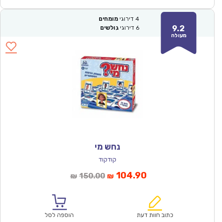
4
דירוגי
מומחים
9.2
6
דירוגי
גולשים
מעולה
נחש מי
קודקוד
המחיר
המחיר
104.90
150.00
₪
₪
הנוכחי
המקורי
הוא:
היה:
₪150.00.
₪104.90.
כתוב חוות דעת
הוספה לסל