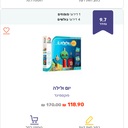
₪64.00.
₪44.90.
כתוב חוות דעת
הוספה לסל
1
דירוגי
מומחים
9.7
4
דירוגי
גולשים
נהדר
יום ולילה
פוקסמיינד
המחיר
המחיר
118.90
170.00
₪
₪
הנוכחי
המקורי
הוא:
היה:
₪170.00.
₪118.90.
כתוב חוות דעת
הוספה לסל