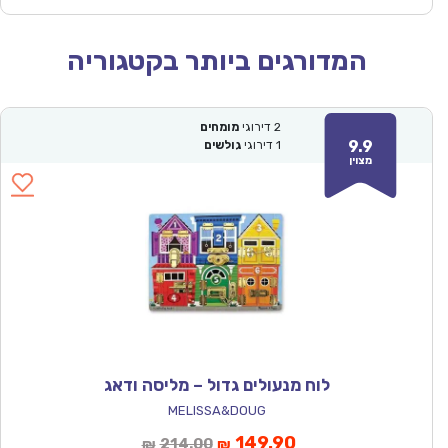
המדורגים ביותר בקטגוריה
2
דירוגי
מומחים
9.9
1
דירוגי
גולשים
מצוין
לוח מנעולים גדול – מליסה ודאג
MELISSA&DOUG
המחיר
המחיר
149.90
214.00
₪
₪