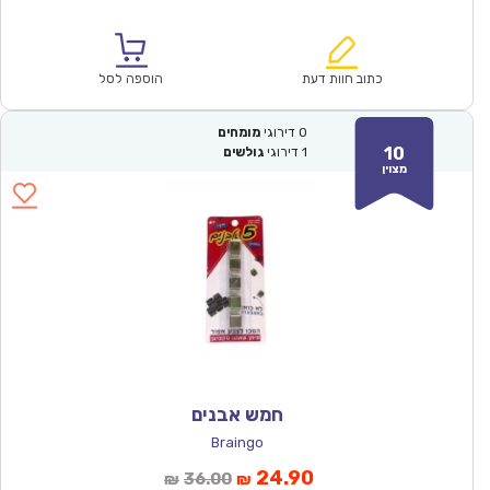
הנוכחי
המקורי
הוא:
היה:
₪229.00.
₪160.00.
כתוב חוות דעת
הוספה לסל
0
דירוגי
מומחים
10
1
דירוגי
גולשים
מצוין
חמש אבנים
Braingo
המחיר
המחיר
24.90
36.00
₪
₪