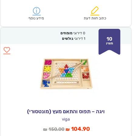
הנוכחי
המקורי
הוא:
היה:
₪114.00.
₪79.90.
כתוב חוות דעת
מידע נוסף
0
דירוגי
מומחים
10
1
דירוגי
גולשים
מצוין
ויגה – תפוס והתאם מעץ (מונטסורי)
viga
המחיר
המחיר
104.90
150.00
₪
₪