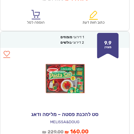
הנוכחי
המקורי
הוא:
היה:
₪214.00.
₪149.90.
כתוב חוות דעת
הוספה לסל
1
דירוגי
מומחים
9.9
2
דירוגי
גולשים
מצוין
סט להכנת פסטה – מליסה ודאג
MELISSA&DOUG
המחיר
המחיר
160.00
229.00
₪
₪