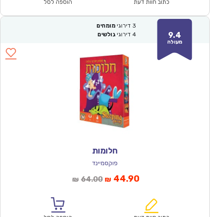
₪91.00.
₪64.00.
כתוב חוות דעת
הוספה לסל
3
דירוגי
מומחים
9.4
4
דירוגי
גולשים
מעולה
חלומות
פוקסמיינד
המחיר
המחיר
44.90
64.00
₪
₪
הנוכחי
המקורי
הוא:
היה: