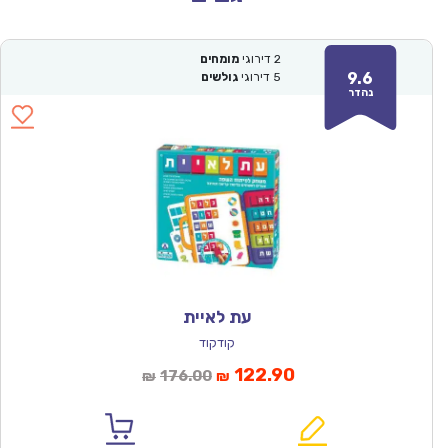
2
דירוגי
מומחים
9.6
5
דירוגי
גולשים
נהדר
עת לאיית
קודקוד
המחיר
המחיר
122.90
176.00
₪
₪
הנוכחי
המקורי
הוא:
היה: