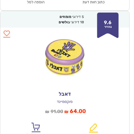
₪176.00.
₪122.90.
כתוב חוות דעת
הוספה לסל
5
דירוגי
מומחים
9.6
18
דירוגי
גולשים
נהדר
דאבל
פוקסמיינד
המחיר
המחיר
64.00
91.00
₪
₪
הנוכחי
המקורי
הוא:
היה: