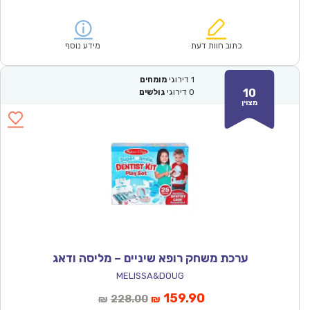
הנוכחי
המקורי
הוא:
היה:
₪257.00.
₪179.90.
כתוב חוות דעת
מידע נוסף
1
דירוגי
מומחים
10
0
דירוגי
גולשים
מצוין
ערכת משחק רופא שיניים – מליסה ודאג
MELISSA&DOUG
המחיר
המחיר
159.90
228.00
₪
₪