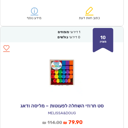
הנוכחי
המקורי
הוא:
היה:
₪228.00.
₪159.90.
כתוב חוות דעת
מידע נוסף
1
דירוגי
מומחים
10
0
דירוגי
גולשים
מצוין
סט חרוזי השחלה לפעוטות – מליסה ודאג
MELISSA&DOUG
המחיר
המחיר
79.90
114.00
₪
₪