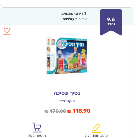
3
דירוגי
מומחים
9.6
7
דירוגי
גולשים
נהדר
נסיך ונסיכה
פוקסמיינד
המחיר
המחיר
118.90
170.00
₪
₪
הנוכחי
המקורי
הוא:
היה:
₪170.00.
₪118.90.
כתוב חוות דעת
הוספה לסל