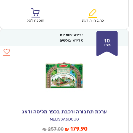
הנוכחי
המקורי
הוא:
היה:
₪36.00.
₪24.90.
כתוב חוות דעת
הוספה לסל
1
דירוגי
מומחים
10
0
דירוגי
גולשים
מצוין
ערכת תחבורה ורכבת בכפר מליסה ודאג
MELISSA&DOUG
המחיר
המחיר
179.90
257.00
₪
₪