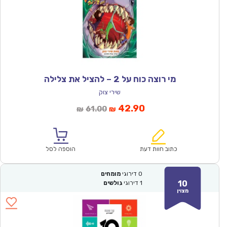
מי רוצה כוח על 2 – להציל את צלילה
שירי צוק
המחיר
המחיר
42.90
61.00
₪
₪
הנוכחי
המקורי
הוא:
היה:
₪61.00.
₪42.90.
כתוב חוות דעת
הוספה לסל
0
דירוגי
מומחים
10
1
דירוגי
גולשים
מצוין