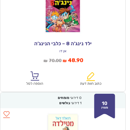
ילד נינג’ה 8 – כלבי הנינג’ה
אן דו
המחיר
המחיר
48.90
70.00
₪
₪
הנוכחי
המקורי
הוא:
היה:
₪70.00.
₪48.90.
כתוב חוות דעת
הוספה לסל
0
דירוגי
מומחים
10
1
דירוגי
גולשים
מצוין