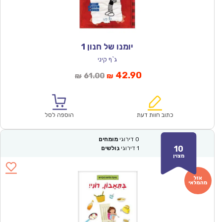
יומנו של חנון 1
ג`ף קיני
המחיר
המחיר
42.90
61.00
₪
₪
הנוכחי
המקורי
הוא:
היה:
₪61.00.
₪42.90.
כתוב חוות דעת
הוספה לסל
0
דירוגי
מומחים
10
1
דירוגי
גולשים
מצוין