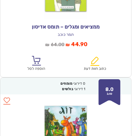
ממציאים ומגלים – תומס אדיסון
תמר כוכב
המחיר
המחיר
44.90
64.00
₪
₪
הנוכחי
המקורי
הוא:
היה:
₪64.00.
₪44.90.
כתוב חוות דעת
הוספה לסל
0
דירוגי
מומחים
8.0
1
דירוגי
גולשים
טוב