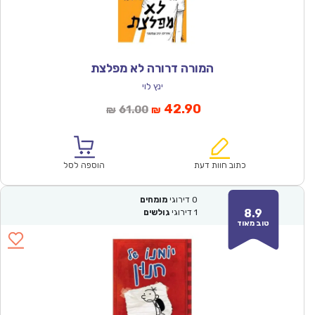
המורה דרורה לא מפלצת
ינץ לוי
המחיר
המחיר
42.90
61.00
₪
₪
הנוכחי
המקורי
הוא:
היה:
₪61.00.
₪42.90.
כתוב חוות דעת
הוספה לסל
0
דירוגי
מומחים
8.9
1
דירוגי
גולשים
טוב מאוד