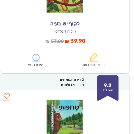
לקוף יש בעיה
ג'וליה דונלדסון
המחיר
המחיר
39.90
57.00
₪
₪
הנוכחי
המקורי
הוא:
היה:
₪57.00.
₪39.90.
כתוב חוות דעת
מידע נוסף
2
דירוגי
מומחים
9.2
1
דירוגי
גולשים
מעולה