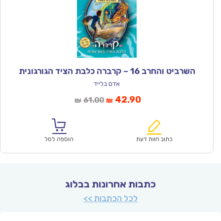
השרביט והחרב 16 – קרברה כלבת הציד הגורגונית
אדם בלייד
המחיר
המחיר
42.90
61.00
₪
₪
הנוכחי
המקורי
הוא:
היה:
₪61.00.
₪42.90.
כתוב חוות דעת
הוספה לסל
כתבות אחרונות בבלוג
לכל הכתבות >>