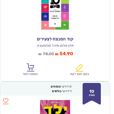
קוד המנצח לצעירים
אלון אולמן ומיכל סולומונוביץ
המחיר
המחיר
54.90
78.00
₪
₪
הנוכחי
המקורי
הוא:
היה:
₪78.00.
₪54.90.
כתוב חוות דעת
הוספה לסל
0
דירוגי
מומחים
10
1
דירוגי
גולשים
מצוין