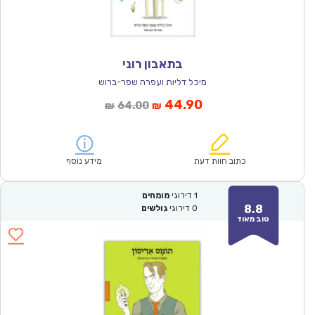
בתאבון רוני
מיכל דליות ועפרה שפר-ברוש
המחיר
המחיר
44.90
64.00
₪
₪
הנוכחי
המקורי
הוא:
היה:
₪64.00.
₪44.90.
כתוב חוות דעת
מידע נוסף
1
דירוגי
מומחים
8.8
0
דירוגי
גולשים
טוב מאוד