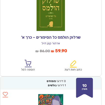
שרלוק הולמס כל הסיפורים – כרך א’
ארתור קונן דויל
המחיר
המחיר
59.90
86.00
₪
₪
הנוכחי
המקורי
הוא:
היה:
₪86.00.
₪59.90.
כתוב חוות דעת
הוספה לסל
0
דירוגי
מומחים
10
1
דירוגי
גולשים
מצוין