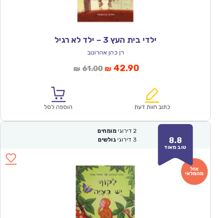
ילדי בית העץ 3 – ילד לא רגיל
רן כהן אהרונוב
המחיר
המחיר
42.90
61.00
₪
₪
הנוכחי
המקורי
הוא:
היה:
₪61.00.
₪42.90.
כתוב חוות דעת
הוספה לסל
2
דירוגי
מומחים
8.8
3
דירוגי
גולשים
טוב מאוד