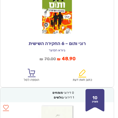
רוני ותום – 6 החקירה השישית
גיורא חמיצר
המחיר
המחיר
48.90
70.00
₪
₪
הנוכחי
המקורי
הוא:
היה:
₪70.00.
₪48.90.
כתוב חוות דעת
הוספה לסל
0
דירוגי
מומחים
10
1
דירוגי
גולשים
מצוין