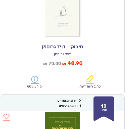
חיבוק – דויד גרוסמן
דויד גרוסמן
המחיר
המחיר
48.90
70.00
₪
₪
הנוכחי
המקורי
הוא:
היה:
₪70.00.
₪48.90.
כתוב חוות דעת
מידע נוסף
0
דירוגי
מומחים
10
1
דירוגי
גולשים
מצוין