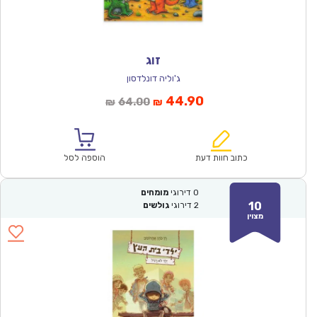
זוג
ג'וליה דונלדסון
המחיר
המחיר
44.90
64.00
₪
₪
הנוכחי
המקורי
הוא:
היה:
₪64.00.
₪44.90.
כתוב חוות דעת
הוספה לסל
0
דירוגי
מומחים
10
2
דירוגי
גולשים
מצוין