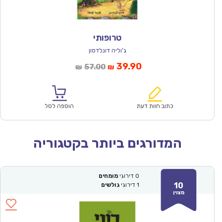
טרופותי
ג'וליה דונלדסון
המחיר
המחיר
39.90
57.00
₪
₪
הנוכחי
המקורי
הוא:
היה:
₪57.00.
₪39.90.
כתוב חוות דעת
הוספה לסל
המדורגים ביותר בקטגוריה
0
דירוגי
מומחים
10
1
דירוגי
גולשים
מצוין