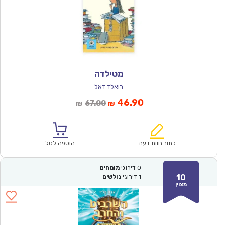
מטילדה
רואלד דאל
המחיר
המחיר
46.90
67.00
₪
₪
הנוכחי
המקורי
הוא:
היה:
₪67.00.
₪46.90.
כתוב חוות דעת
הוספה לסל
0
דירוגי
מומחים
10
1
דירוגי
גולשים
מצוין