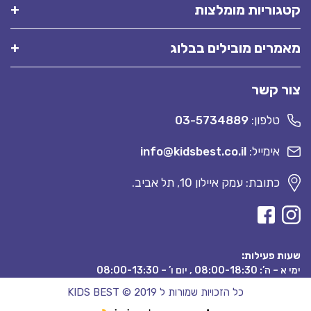
קטגוריות מומלצות
מאמרים מובילים בבלוג
צור קשר
טלפון:
03-5734889
אימייל:
info@kidsbest.co.il
כתובת: עמק איילון 10, תל אביב.
שעות פעילות:
ימי א – ה’: 08:00-18:30 , יום ו’ – 08:00-13:30
כל הזכויות שמורות ל KIDS BEST © 2019