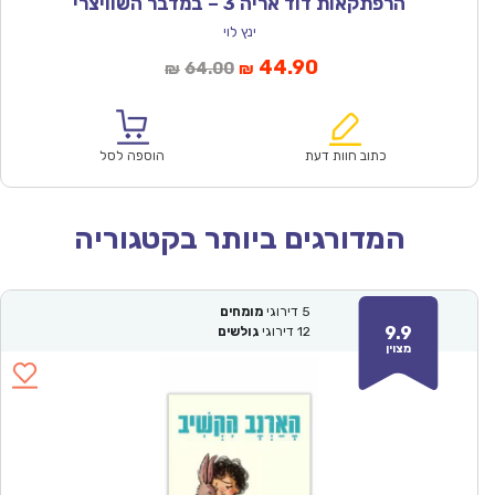
הרפתקאות דוד אריה 3 – במדבר השוויצרי
ינץ לוי
המחיר
המחיר
44.90
64.00
₪
₪
הנוכחי
המקורי
הוא:
היה:
₪64.00.
₪44.90.
כתוב חוות דעת
הוספה לסל
המדורגים ביותר בקטגוריה
5
דירוגי
מומחים
9.9
12
דירוגי
גולשים
מצוין