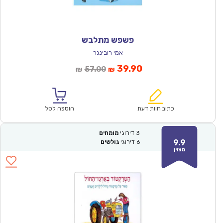
פשפש מתלבש
אמי רובינגר
המחיר
המחיר
39.90
57.00
₪
₪
הנוכחי
המקורי
הוא:
היה:
₪57.00.
₪39.90.
כתוב חוות דעת
הוספה לסל
3
דירוגי
מומחים
9.9
6
דירוגי
גולשים
מצוין