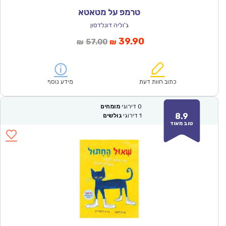
טרמפ על מטאטא
ג'וליה דונלדסון
המחיר
המחיר
39.90
57.00
₪
₪
הנוכחי
המקורי
הוא:
היה:
₪57.00.
₪39.90.
כתוב חוות דעת
מידע נוסף
0
דירוגי
מומחים
8.9
1
דירוגי
גולשים
טוב מאוד