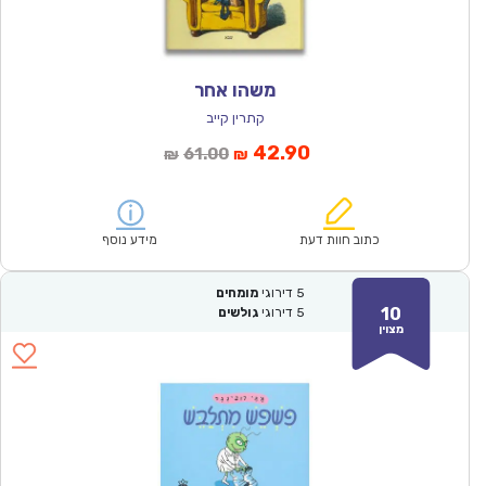
משהו אחר
קתרין קייב
המחיר
המחיר
42.90
61.00
₪
₪
הנוכחי
המקורי
הוא:
היה:
₪61.00.
₪42.90.
כתוב חוות דעת
מידע נוסף
5
דירוגי
מומחים
10
5
דירוגי
גולשים
מצוין