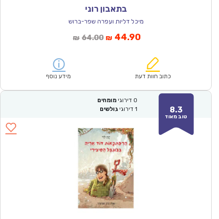
בתאבון רוני
מיכל דליות ועפרה שפר-ברוש
המחיר
המחיר
44.90
64.00
₪
₪
הנוכחי
המקורי
הוא:
היה:
₪64.00.
₪44.90.
כתוב חוות דעת
מידע נוסף
0
דירוגי
מומחים
8.3
1
דירוגי
גולשים
טוב מאוד