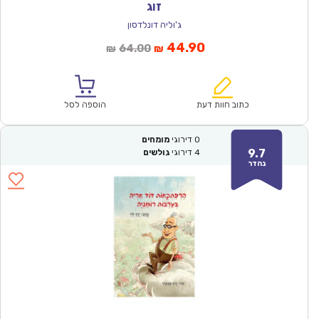
זוג
ג'וליה דונלדסון
המחיר
המחיר
44.90
64.00
₪
₪
הנוכחי
המקורי
הוא:
היה:
₪64.00.
₪44.90.
כתוב חוות דעת
הוספה לסל
0
דירוגי
מומחים
9.7
4
דירוגי
גולשים
נהדר