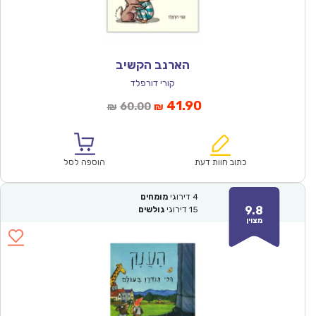
הארנב הקשיב
קורי דורפלד
המחיר
המחיר
41.90
60.00
₪
₪
הנוכחי
המקורי
הוא:
היה:
₪60.00.
₪41.90.
כתוב חוות דעת
הוספה לסל
4
דירוגי
מומחים
9.8
15
דירוגי
גולשים
מצוין