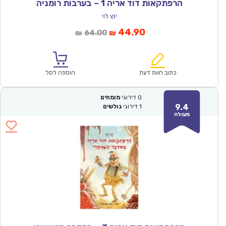
הרפתקאות דוד אריה 1 – בערבות רומניה
ינץ לוי
המחיר
המחיר
44.90
64.00
₪
₪
הנוכחי
המקורי
הוא:
היה:
₪64.00.
₪44.90.
כתוב חוות דעת
הוספה לסל
0
דירוגי
מומחים
9.4
1
דירוגי
גולשים
מעולה