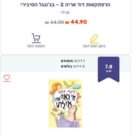
הרפתקאות דוד אריה 2 – בג’ונגל הסיבירי
ינץ לוי
המחיר
המחיר
44.90
64.00
₪
₪
הנוכחי
המקורי
הוא:
היה:
₪64.00.
₪44.90.
כתוב חוות דעת
הוספה לסל
1
דירוגי
מומחים
7.8
2
דירוגי
גולשים
טוב