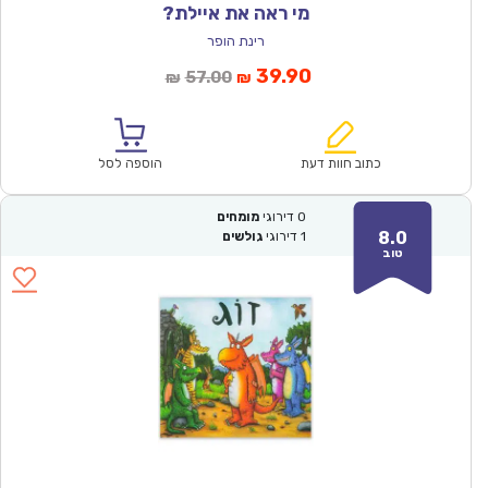
מי ראה את איילת?
רינת הופר
המחיר
המחיר
39.90
57.00
₪
₪
הנוכחי
המקורי
הוא:
היה:
₪57.00.
₪39.90.
כתוב חוות דעת
הוספה לסל
0
דירוגי
מומחים
8.0
1
דירוגי
גולשים
טוב