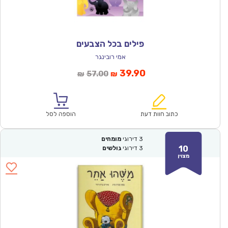
פילים בכל הצבעים
אמי רובינגר
המחיר
המחיר
39.90
57.00
₪
₪
הנוכחי
המקורי
הוא:
היה:
₪57.00.
₪39.90.
כתוב חוות דעת
הוספה לסל
3
דירוגי
מומחים
10
3
דירוגי
גולשים
מצוין