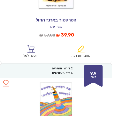
הטרקטור בארגז החול
מאיר שלו
המחיר
המחיר
39.90
57.00
₪
₪
הנוכחי
המקורי
הוא:
היה:
₪57.00.
₪39.90.
כתוב חוות דעת
הוספה לסל
2
דירוגי
מומחים
9.9
4
דירוגי
גולשים
מצוין