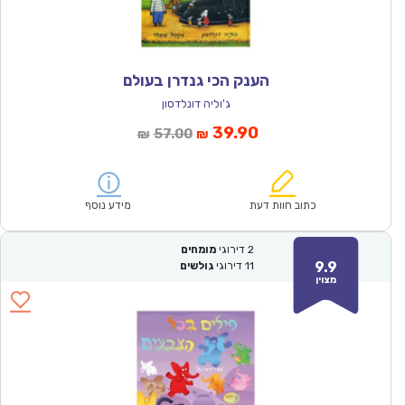
הענק הכי גנדרן בעולם
ג'וליה דונלדסון
המחיר
המחיר
39.90
57.00
₪
₪
הנוכחי
המקורי
הוא:
היה:
₪57.00.
₪39.90.
כתוב חוות דעת
מידע נוסף
2
דירוגי
מומחים
9.9
11
דירוגי
גולשים
מצוין