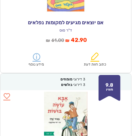
אם יוצאים מגיעים למקומות נפלאים
ד"ר סוס
המחיר
המחיר
42.90
61.00
₪
₪
הנוכחי
המקורי
הוא:
היה:
₪61.00.
₪42.90.
כתוב חוות דעת
מידע נוסף
3
דירוגי
מומחים
9.8
3
דירוגי
גולשים
מצוין