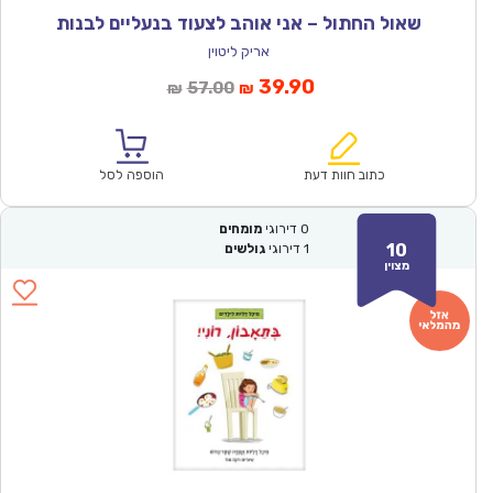
שאול החתול – אני אוהב לצעוד בנעליים לבנות
אריק ליטוין
המחיר
המחיר
39.90
57.00
₪
₪
הנוכחי
המקורי
הוא:
היה:
₪57.00.
₪39.90.
כתוב חוות דעת
הוספה לסל
0
דירוגי
מומחים
10
1
דירוגי
גולשים
מצוין