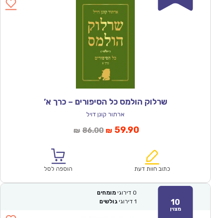
שרלוק הולמס כל הסיפורים – כרך א’
ארתור קונן דויל
המחיר
המחיר
59.90
86.00
₪
₪
הנוכחי
המקורי
הוא:
היה:
₪86.00.
₪59.90.
כתוב חוות דעת
הוספה לסל
0
דירוגי
מומחים
10
1
דירוגי
גולשים
מצוין