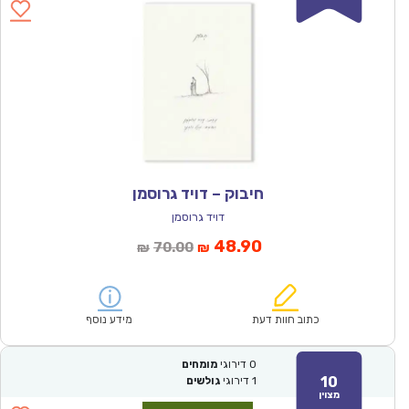
חיבוק – דויד גרוסמן
דויד גרוסמן
המחיר
המחיר
48.90
70.00
₪
₪
הנוכחי
המקורי
הוא:
היה:
₪70.00.
₪48.90.
כתוב חוות דעת
מידע נוסף
0
דירוגי
מומחים
10
1
דירוגי
גולשים
מצוין