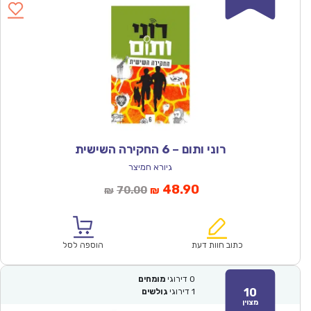
רוני ותום – 6 החקירה השישית
גיורא חמיצר
המחיר
המחיר
48.90
70.00
₪
₪
הנוכחי
המקורי
הוא:
היה:
₪70.00.
₪48.90.
כתוב חוות דעת
הוספה לסל
0
דירוגי
מומחים
10
1
דירוגי
גולשים
מצוין