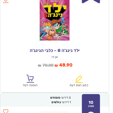
ילד נינג’ה 8 – כלבי הנינג’ה
אן דו
המחיר
המחיר
48.90
70.00
₪
₪
הנוכחי
המקורי
הוא:
היה:
₪70.00.
₪48.90.
כתוב חוות דעת
הוספה לסל
0
דירוגי
מומחים
10
1
דירוגי
גולשים
מצוין