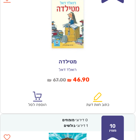
מטילדה
רואלד דאל
המחיר
המחיר
46.90
67.00
₪
₪
הנוכחי
המקורי
הוא:
היה:
₪67.00.
₪46.90.
כתוב חוות דעת
הוספה לסל
0
דירוגי
מומחים
10
1
דירוגי
גולשים
מצוין