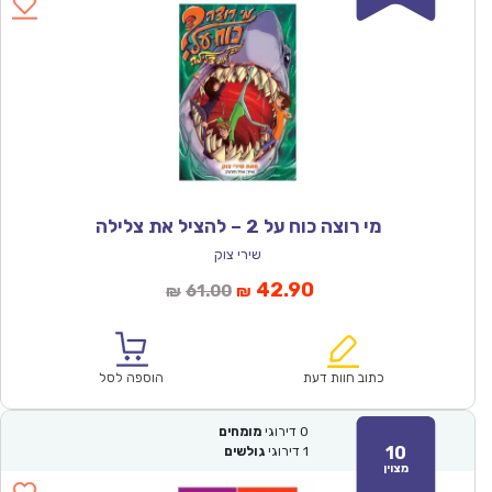
מי רוצה כוח על 2 – להציל את צלילה
שירי צוק
המחיר
המחיר
42.90
61.00
₪
₪
הנוכחי
המקורי
הוא:
היה:
₪61.00.
₪42.90.
כתוב חוות דעת
הוספה לסל
0
דירוגי
מומחים
10
1
דירוגי
גולשים
מצוין