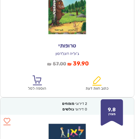
טרופותי
ג'וליה דונלדסון
המחיר
המחיר
39.90
57.00
₪
₪
הנוכחי
המקורי
הוא:
היה:
₪57.00.
₪39.90.
כתוב חוות דעת
הוספה לסל
2
דירוגי
מומחים
9.8
0
דירוגי
גולשים
מצוין