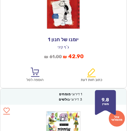
יומנו של חנון 1
ג`ף קיני
המחיר
המחיר
42.90
61.00
₪
₪
הנוכחי
המקורי
הוא:
היה:
₪61.00.
₪42.90.
כתוב חוות דעת
הוספה לסל
1
דירוגי
מומחים
9.8
3
דירוגי
גולשים
מצוין