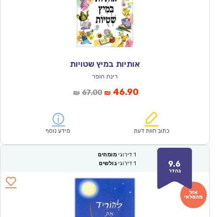
אותיות במיץ שטויות
רינת הופר
המחיר
המחיר
46.90
67.00
₪
₪
הנוכחי
המקורי
הוא:
היה:
₪67.00.
₪46.90.
כתוב חוות דעת
מידע נוסף
1
דירוגי
מומחים
9.6
1
דירוגי
גולשים
נהדר