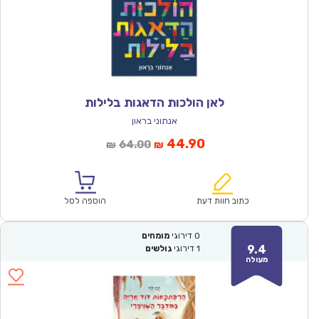
לאן הולכות הדאגות בלילות
אנתוני בראון
המחיר
המחיר
44.90
64.00
₪
₪
הנוכחי
המקורי
הוא:
היה:
₪64.00.
₪44.90.
כתוב חוות דעת
הוספה לסל
0
דירוגי
מומחים
9.4
1
דירוגי
גולשים
מעולה