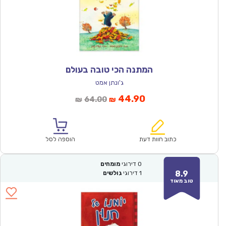
המתנה הכי טובה בעולם
ג'ונתן אמט
המחיר
המחיר
44.90
64.00
₪
₪
הנוכחי
המקורי
הוא:
היה:
₪64.00.
₪44.90.
כתוב חוות דעת
הוספה לסל
0
דירוגי
מומחים
8.9
1
דירוגי
גולשים
טוב מאוד