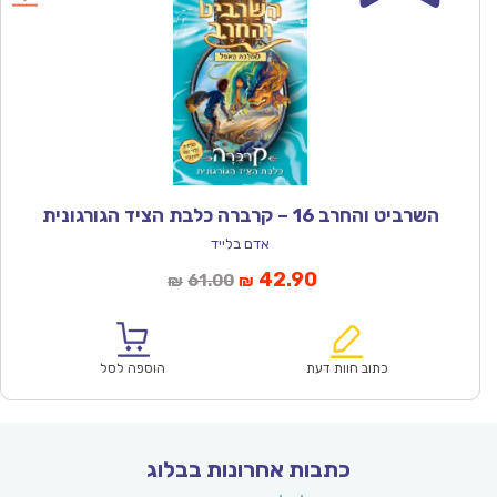
השרביט והחרב 16 – קרברה כלבת הציד הגורגונית
אדם בלייד
המחיר
המחיר
42.90
61.00
₪
₪
הנוכחי
המקורי
הוא:
היה:
₪61.00.
₪42.90.
כתוב חוות דעת
הוספה לסל
כתבות אחרונות בבלוג