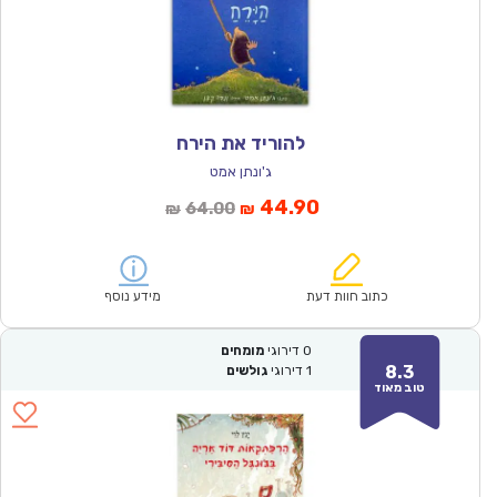
להוריד את הירח
ג'ונתן אמט
המחיר
המחיר
44.90
64.00
₪
₪
הנוכחי
המקורי
הוא:
היה:
₪64.00.
₪44.90.
כתוב חוות דעת
מידע נוסף
0
דירוגי
מומחים
8.3
1
דירוגי
גולשים
טוב מאוד