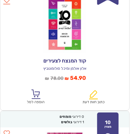
קוד המנצח לצעירים
אלון אולמן ומיכל סולומונוביץ
המחיר
המחיר
54.90
78.00
₪
₪
הנוכחי
המקורי
הוא:
היה:
₪78.00.
₪54.90.
כתוב חוות דעת
הוספה לסל
0
דירוגי
מומחים
10
1
דירוגי
גולשים
מצוין