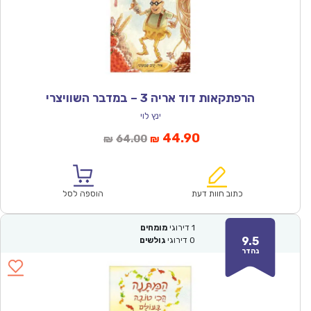
הרפתקאות דוד אריה 3 – במדבר השוויצרי
ינץ לוי
המחיר
המחיר
44.90
64.00
₪
₪
הנוכחי
המקורי
הוא:
היה:
₪64.00.
₪44.90.
כתוב חוות דעת
הוספה לסל
1
דירוגי
מומחים
9.5
0
דירוגי
גולשים
נהדר