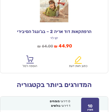
הרפתקאות דוד אריה 2 – בג’ונגל הסיבירי
ינץ לוי
המחיר
המחיר
44.90
64.00
₪
₪
הנוכחי
המקורי
הוא:
היה:
₪64.00.
₪44.90.
כתוב חוות דעת
הוספה לסל
המדורגים ביותר בקטגוריה
0
דירוגי
מומחים
10
1
דירוגי
גולשים
מצוין