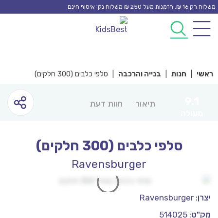
Ski
משלוח רק 16 ₪. הזמנות מעל 250 ₪ משלוח נק’ איסוף חינם
t
0
0
conten
ראשי
|
חנות
|
בנייה והרכבה
|
סלפי כלבים (300 חלקים)
9.1
תיאור
חוות דעת
מעולה
סלפי כלבים (300 חלקים)
Ravensburger
יצרן
:
Ravensburger
מק"ט
:
514025