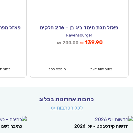
פאזל תלת מימד ביג בן – 216 חלקים
פאזל מפת עולם
Ravensburger
המחיר
המחיר
המחיר
139.90
200.00
₪
₪
הנוכחי
המקורי
הנוכחי
הוא:
היה:
הוא:
₪100.00.
₪69.90.
₪200.00.
₪139.90.
כתוב חוות דעת
הוספה לסל
כתוב חו
כתבות אחרונות בבלוג
לכל הכתבות >>
חדשות קידסבסט – יולי 2026
כתיבה לשם 