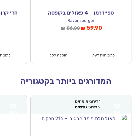
ספיידרמן – 4 פאזלים בקופסה
חדי קרן בשק
Ravensburger
המחיר
המחיר
המחיר
59.90
86.00
₪
₪
הנוכחי
המקורי
הנוכחי
הוא:
היה:
הוא:
₪100.00.
₪69.90.
₪86.00.
₪59.90.
כתוב חוות דעת
הוספה לסל
כתוב חו
המדורגים ביותר בקטגוריה
1
דירוגי
מומחים
10
10
2
דירוגי
גולשים
מצוין
מצוין