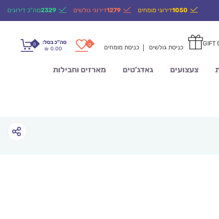
1050
דירוגי מומחים
1279
דירוגי גולשים
2329
סה"כ דירוגים
סה"כ בסל:
GIFT
0
0
כניסת גולשים
כניסת מומחים
0.00
₪
ת
צעצועים
גאדג’טים
מארזים וחבילות