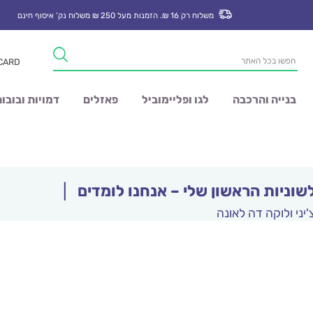
משלוח רק 16 ₪. הזמנות מעל 250 ₪ משלוח נק’ איסוף חינם
Products
 CARD
search
בנייה והרכבה
לגו ופליימוביל
פאזלים
דמויות ובובו
שוניות הראשון שלי – אנחנו לומדים
|
'יני ולוקה דה לאונה