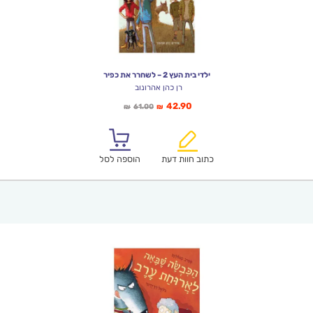
ילדי בית העץ 2 – לשחרר את כפיר
רן כהן אהרונוב
המחיר
המחיר
42.90
61.00
₪
₪
הנוכחי
המקורי
הוא:
היה:
₪61.00.
₪42.90.
כתוב חוות דעת
הוספה לסל