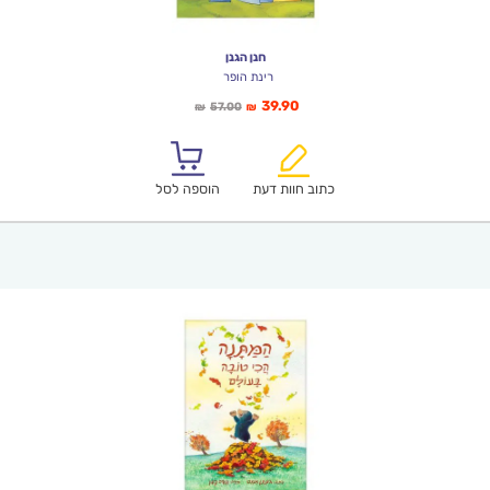
חנן הגנן
רינת הופר
המחיר
המחיר
39.90
57.00
₪
₪
הנוכחי
המקורי
הוא:
היה:
₪57.00.
₪39.90.
כתוב חוות דעת
הוספה לסל