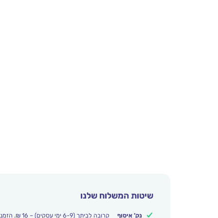
שיטות המשלוח שלנו
נק’ איסוף
קרובה לביתך (6-9 ימי עסקים) – 16 ₪. הזמנות מעל 250 ₪ משלוח חינם.