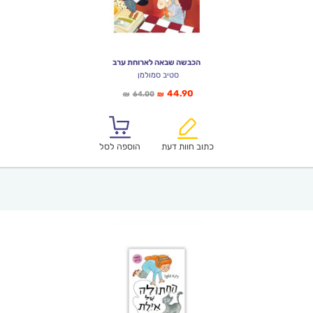
הכבשה שבאה לארוחת ערב
סטיב סמולמן
המחיר
המחיר
44.90
64.00
₪
₪
הנוכחי
המקורי
הוא:
היה:
₪64.00.
₪44.90.
כתוב חוות דעת
הוספה לסל