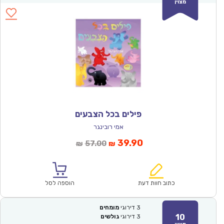
מצוין
פילים בכל הצבעים
אמי רובינגר
המחיר
המחיר
39.90
57.00
₪
₪
הנוכחי
המקורי
הוא:
היה:
₪57.00.
₪39.90.
כתוב חוות דעת
הוספה לסל
3
דירוגי
מומחים
10
3
דירוגי
גולשים