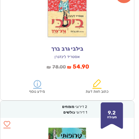
בילבי גרב ברך
אסטריד לינדגרן
המחיר
המחיר
54.90
78.00
₪
₪
הנוכחי
המקורי
הוא:
היה:
₪78.00.
₪54.90.
כתוב חוות דעת
מידע נוסף
2
דירוגי
מומחים
9.2
1
דירוגי
גולשים
מעולה