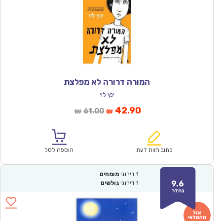
המורה דרורה לא מפלצת
ינץ לוי
המחיר
המחיר
42.90
61.00
₪
₪
הנוכחי
המקורי
הוא:
היה:
₪61.00.
₪42.90.
כתוב חוות דעת
הוספה לסל
1
דירוגי
מומחים
9.6
1
דירוגי
גולשים
נהדר