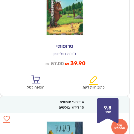
טרופותי
ג'וליה דונלדסון
המחיר
המחיר
39.90
57.00
₪
₪
הנוכחי
המקורי
הוא:
היה:
₪57.00.
₪39.90.
כתוב חוות דעת
הוספה לסל
4
דירוגי
מומחים
9.8
15
דירוגי
גולשים
מצוין