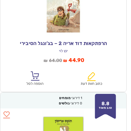
הרפתקאות דוד אריה 2 – בג’ונגל הסיבירי
ינץ לוי
המחיר
המחיר
44.90
64.00
₪
₪
הנוכחי
המקורי
הוא:
היה:
₪64.00.
₪44.90.
כתוב חוות דעת
הוספה לסל
1
דירוגי
מומחים
8.8
0
דירוגי
גולשים
טוב מאוד