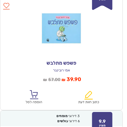
פשפש מתלבש
אמי רובינגר
המחיר
המחיר
39.90
57.00
₪
₪
הנוכחי
המקורי
הוא:
היה:
₪57.00.
₪39.90.
כתוב חוות דעת
הוספה לסל
3
דירוגי
מומחים
9.9
6
דירוגי
גולשים
מצוין