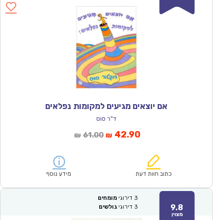
אם יוצאים מגיעים למקומות נפלאים
ד"ר סוס
המחיר
המחיר
42.90
61.00
₪
₪
הנוכחי
המקורי
הוא:
היה:
₪61.00.
₪42.90.
כתוב חוות דעת
מידע נוסף
3
דירוגי
מומחים
9.8
3
דירוגי
גולשים
מצוין