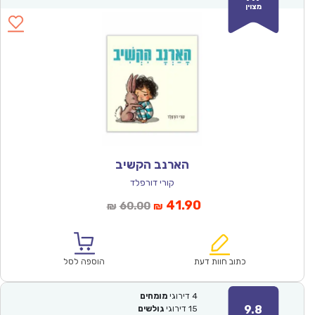
מצוין
הארנב הקשיב
קורי דורפלד
המחיר
המחיר
41.90
60.00
₪
₪
הנוכחי
המקורי
הוא:
היה:
₪60.00.
₪41.90.
כתוב חוות דעת
הוספה לסל
4
דירוגי
מומחים
9.8
15
דירוגי
גולשים