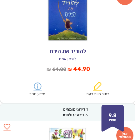
להוריד את הירח
ג'ונתן אמט
המחיר
המחיר
44.90
64.00
₪
₪
הנוכחי
המקורי
הוא:
היה:
₪64.00.
₪44.90.
כתוב חוות דעת
מידע נוסף
1
דירוגי
מומחים
9.8
3
דירוגי
גולשים
מצוין