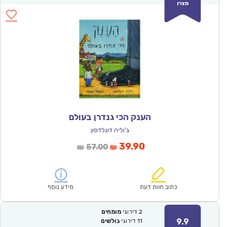
מצוין
הענק הכי גנדרן בעולם
ג'וליה דונלדסון
המחיר
המחיר
39.90
57.00
₪
₪
הנוכחי
המקורי
הוא:
היה:
₪57.00.
₪39.90.
כתוב חוות דעת
מידע נוסף
2
דירוגי
מומחים
9.9
11
דירוגי
גולשים