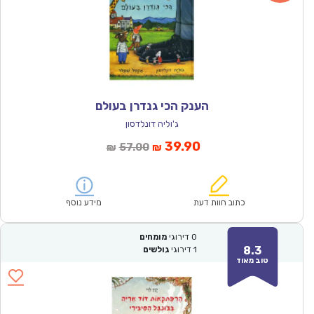
הענק הכי גנדרן בעולם
ג'וליה דונלדסון
המחיר
המחיר
39.90
57.00
₪
₪
הנוכחי
המקורי
הוא:
היה:
₪57.00.
₪39.90.
כתוב חוות דעת
מידע נוסף
0
דירוגי
מומחים
8.3
1
דירוגי
גולשים
טוב מאוד