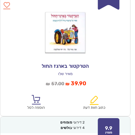
הטרקטור בארגז החול
מאיר שלו
המחיר
המחיר
39.90
57.00
₪
₪
הנוכחי
המקורי
הוא:
היה:
₪57.00.
₪39.90.
כתוב חוות דעת
הוספה לסל
2
דירוגי
מומחים
9.9
4
דירוגי
גולשים
מצוין