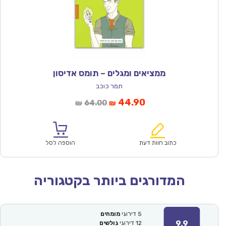
ממציאים ומגלים – תומס אדיסון
תמר כוכב
המחיר
המחיר
44.90
64.00
₪
₪
הנוכחי
המקורי
הוא:
היה:
₪64.00.
₪44.90.
כתוב חוות דעת
הוספה לסל
המדורגים ביותר בקטגוריה
5
דירוגי
מומחים
9.9
12
דירוגי
גולשים