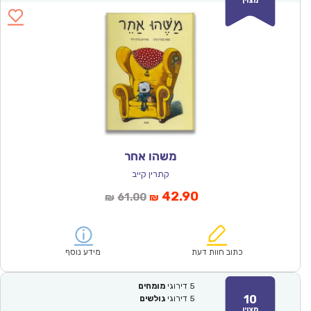
מצוין
משהו אחר
קתרין קייב
המחיר
המחיר
42.90
61.00
₪
₪
הנוכחי
המקורי
הוא:
היה:
₪61.00.
₪42.90.
כתוב חוות דעת
מידע נוסף
5
דירוגי
מומחים
10
5
דירוגי
גולשים
מצוין